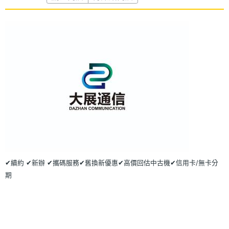
✔續約 ✔新辦 ✔攜碼服務✔舊換新優惠✔高價回估中古機✔信用卡/無卡分
期