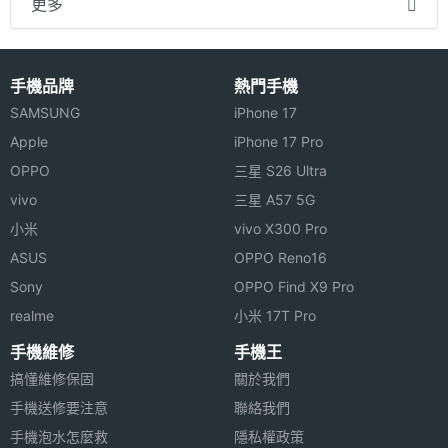
更多
手機品牌
熱門手機
SAMSUNG
iPhone 17
Apple
iPhone 17 Pro
OPPO
三星 S26 Ultra
vivo
三星 A57 5G
小米
vivo X300 Pro
ASUS
OPPO Reno16
Sony
OPPO Find X9 Pro
realme
小米 17T Pro
手機維修
手機王
搞懂維修保固
關於我們
手機送修要注意
聯絡我們
手機泡水怎麼救
隱私權政策