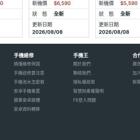
90
新機價
$6,590
新機價
$5,590
狀 態
全新
狀 態
全新
更新日期
更新日期
2026/08/08
2026/08/08
手機維修
手機王
合
搞懂維修保固
關於我們
廣
手機送修要注意
聯絡我們
加
手機泡水怎麼救
隱私權政策
新
安卓手機重置
智慧財產權聲明
蘋果安卓跳槽
FB登入問題
安卓資料轉移