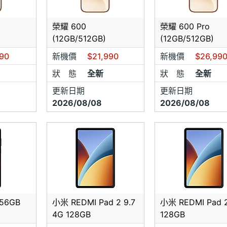
來電洽詢是否有貨，以避免您白跑一趟
榮耀 600
榮耀 600 Pro
機型會需要先來付訂金，再請網友們配合
(12GB/512GB)
(12GB/512GB)
電(店)網友們一定表明手機王網友身分，否則一律依現場報價為
990
新機價
$21,990
新機價
$26,99
狀 態
全新
狀 態
全新
所有機型皆為全新未開封公司貨
更新日期
更新日期
市場偶有缺貨狀況，如需等候敬請見諒
⭐
2026/08/08
2026/08/08
56GB
小米 REDMI Pad 2 9.7
小米 REDMI Pad 2
4G 128GB
128GB