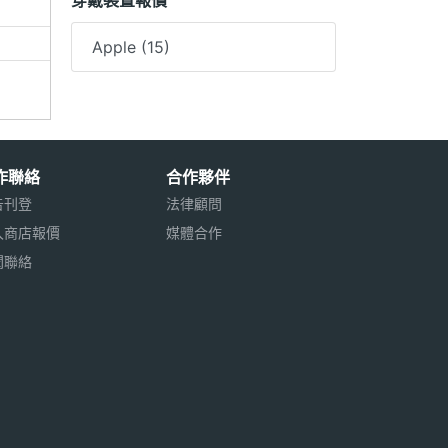
穿戴裝置報價
Apple (15)
作聯絡
合作夥伴
告刊登
法律顧問
入商店報價
媒體合作
聞聯絡