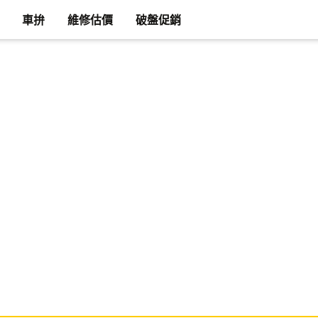
車拚
維修估價
破盤促銷