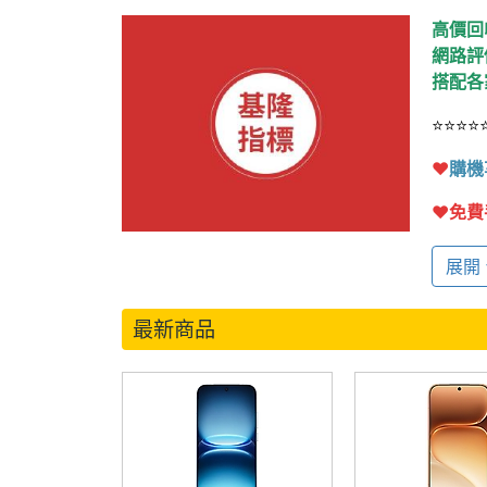
高價回
網路評
搭配各
⭐⭐⭐⭐
❤️
購機
❤️
免費
【義
展開
❤️
提供
最新商品
❤️
店家
搭配門
⭐
⭐
⭐
⭐
❤️
報價