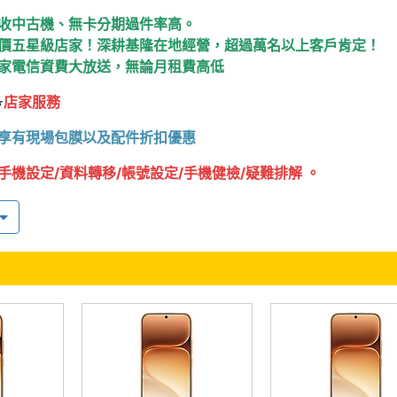
收中古機、無卡分期過件率高。
價五星級店家！深耕基隆在地經營，超過萬名以上客戶肯定！
家電信資費大放送，無論月租費高低
⭐
店家服務
享有現場包膜以及配件折扣優惠
手機設定/資料轉移/帳號設定/手機健檢/疑難排解 。
務服務項目，將心比心，請
自備帳號密碼，重要！】
舊機換新機優惠
，高價回估您的中古機，
讓您輕鬆入手新手機
購買手機保固內免費"送修"代理商
號再享高額折扣
，
新辦/可攜/續約
皆可申辦，
讓您花得更少擁有更多
⭐
購買須知
皆為現金特惠價