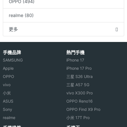
OPPO (494)
realme (80)
更多
手機品牌
熱門手機
SAMSUNG
iPhone 17
Apple
iPhone 17 Pro
OPPO
三星 S26 Ultra
vivo
三星 A57 5G
小米
vivo X300 Pro
ASUS
OPPO Reno16
Sony
OPPO Find X9 Pro
realme
小米 17T Pro