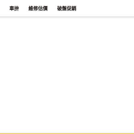
車拚
維修估價
破盤促銷