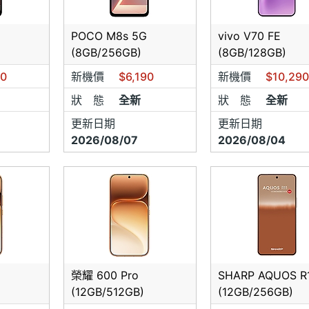
本店為"實體店家"故不接受消保法第19條規範，無7天鑑賞期,不接
在購買或訂貨前確定好您要的機型。
POCO M8s 5G
vivo V70 FE
(8GB/256GB)
(8GB/128GB)
物既出恕不接受買家因任何因素要求更換其他同款,不同機型或更換
90
新機價
$6,190
新機價
$10,29
需7天),不得要求門市立即提供現場換貨、取消交易或其他賠償.
狀 態
全新
狀 態
全新
更新日期
更新日期
2026/08/07
2026/08/04
榮耀 600 Pro
SHARP AQUOS R
(12GB/512GB)
(12GB/256GB)