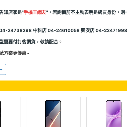
告知店家是"
手機王網友
"，若詢價前不主動表明是網友身份，則
4-24738298 中科店 04-24610058 興安店 04-2247199
型需要付訂後調貨，敬請配合
。
號方案更優惠~
件有優惠~
----報價都為現金價，刷卡另有刷卡價格--------
意事項★
商品拆封前請由客戶檢查為全新品，凡購買7天內因商品有瑕疵，
品不良或瑕疵，並無現場更換新機，會送回原廠後，由原廠判定
軟體或重灌軟體為主