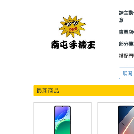
請主動
意
東興店0
部分機
搭配門
加購配
展開
最新商品
----
★注
1. 
發現新
以更新