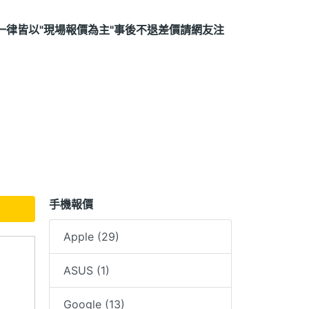
一律皆以"現場報價為主"事後不退差價請網友注
8
手機報價
Apple (29)
手機須保持外觀無任何磨損，一旦拆封後七日內如
ASUS (1)
是否符合更換新機，如原廠判定軟體問題，則會
Google (13)