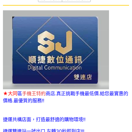
★大同
區
手機王特約
商店.真正挑戰手機最低價.給您最實惠的
價格.最優質的服務!!
捷運共構店面，打造最舒適的購物環境!!
捷運雙連站一號出口.左轉30秒即到店!!!