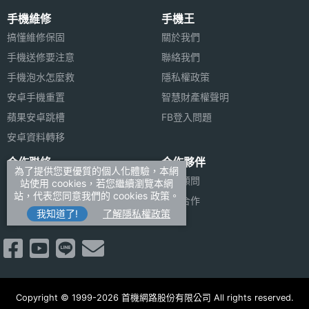
手機維修
手機王
搞懂維修保固
關於我們
手機送修要注意
聯絡我們
手機泡水怎麼救
隱私權政策
安卓手機重置
智慧財產權聲明
蘋果安卓跳槽
FB登入問題
安卓資料轉移
合作聯絡
合作夥伴
為了提供您更優質的個人化體驗，本網
廣告刊登
法律顧問
站使用 cookies，若您繼續瀏覽本網
站，代表您同意我們的 cookies 政策。
加入商店報價
媒體合作
我知道了!
了解隱私權政策
新聞聯絡
Copyright © 1999-2026 首機網路股份有限公司 All rights reserved.