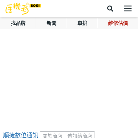
找品牌
新聞
車拚
維修估價
順捷數位通訊
關於商店
傳訊給商店