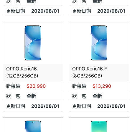
狀 態
全新
狀 態
全新
下標
更新日期
2026/08/01
更新日期
2026/08/01
3.商品售出 銀貨兩訖
恕
不退換貨
4.手機王上所有價格 均以"現金價格"作
為售價 刷卡 請另行告知
5.購買未稅價格視同購買未含登入禮之
OPPO Reno16
OPPO Reno16 F
手機，如來店購買之手機王網友代表同
(12GB/256GB)
(8GB/256GB)
意。
新機價
$20,990
新機價
$13,290
狀 態
全新
狀 態
全新
6.因本商店為實體銷售通路
非消保法19
更新日期
2026/08/01
更新日期
2026/08/01
條特種買賣型態
故不受理 :
消保法7日鑑
賞期無條件退換貨之規定