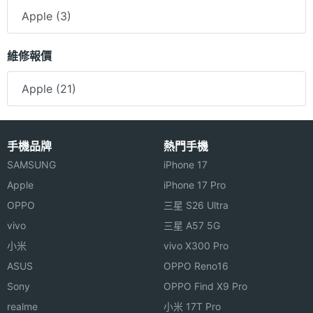
Apple (3)
維修報價
Apple (21)
手機品牌
熱門手機
SAMSUNG
iPhone 17
Apple
iPhone 17 Pro
OPPO
三星 S26 Ultra
vivo
三星 A57 5G
小米
vivo X300 Pro
ASUS
OPPO Reno16
Sony
OPPO Find X9 Pro
realme
小米 17T Pro