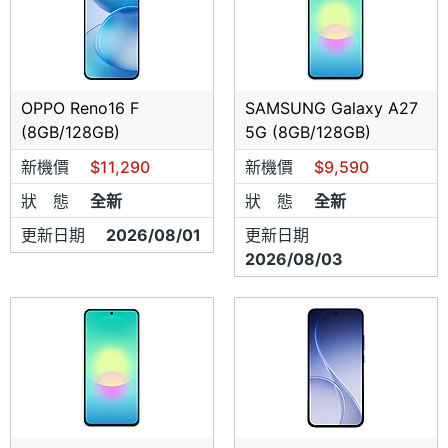
7.商品保證全新未拆封
OPPO Reno16 F
SAMSUNG Galaxy A27
~ 外觀部分及產品規格相容度請於購買
(8GB/128GB)
5G (8GB/128GB)
當下確認
~因前述狀況不在新品換貨規範
新機價
$11,290
新機價
$9,590
內 ~
狀 態
全新
狀 態
全新
★
新品不良換貨須知
更新日期
2026/08/01
更新日期
2026/08/03
1.新品不良手機 手機包裝盒及內容物(傳
輸線.旅充頭.耳機.電池....等)
不得
遺漏任
何相關配件