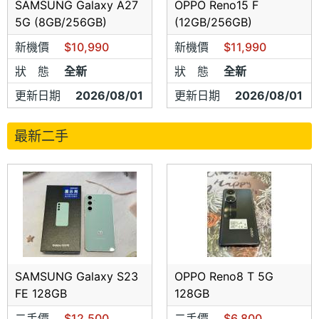
2.新品不良手機 必須為7日內 無刮傷 無
SAMSUNG Galaxy A27
OPPO Reno15 F
5G (8GB/256GB)
(12GB/256GB)
泡水 無損壞(
非人為因素
)
新機價
$10,990
新機價
$11,990
狀 態
全新
狀 態
全新
3.換貨須經由 原廠及代理商
(神腦 聯強
更新日期
2026/08/01
更新日期
2026/08/01
全虹 震旦 台哥大
)作為檢定 需5-10個工
作天(
非立即或當天更換新品)
最新二手
★
營業地址
台北市大同區民生西路94號
★
營業時間
SAMSUNG Galaxy S23
OPPO Reno8 T 5G
FE 128GB
128GB
週一至週日 中午12點至晚上10點(除夕營業至下午五點，
初一初二公休，初三開工大吉)
二手價
$12,500
二手價
$6,800