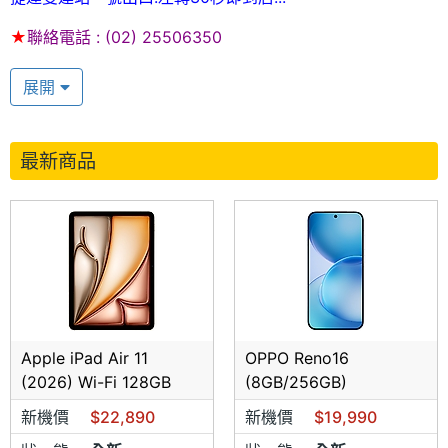
★
聯絡電話 : (02) 25506350
★
歡迎利用線上客服即時查價查貨
Lind ID : sjmobile0212
展開
★本店提供服務:
空機，攜碼，續約，新辦，專業維修，包
膜，以及眾多的配件服務
最新商品
★
購買須知:
1.為維護手機王網友權益 欲
先告知店家為手機王網友
才能享
有手機王優惠價格
★
★
★
★
★
★
★
★
★
★
★
★
★
★
★
★
(
如沒告知差價恕不退
Apple iPad Air 11
OPPO Reno16
還
)
★
★
★
★
★
★
★
★
★
★
★
★
★
★
★
★
(2026) Wi-Fi 128GB
(8GB/256GB)
2.網路上的所有商品 皆為現場訂購 下標
新機價
$22,890
新機價
$19,990
前 請先來電洽詢 是否有現貨 請勿立即