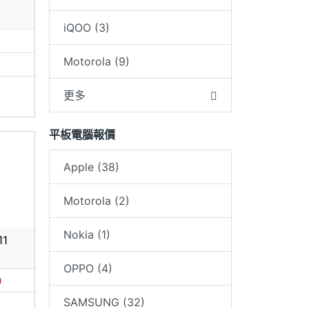
iQOO (3)
0
Motorola (9)
更多
平板電腦報價
Apple (38)
Motorola (2)
Nokia (1)
11
OPPO (4)
0
SAMSUNG (32)