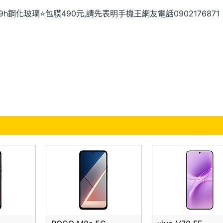
9h鋼化玻璃⭐包膜490元,請先表明手機王網友
電話0902176871