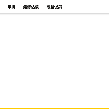
車拚
維修估價
破盤促銷