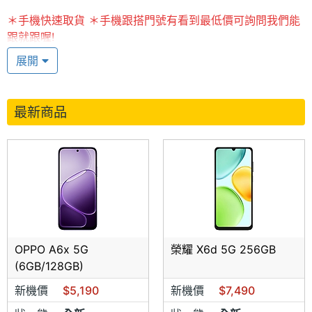
＊手機快速取貨 ＊手機跟搭門號有看到最低價可詢問我們能
跟就跟喔!
展開
＊
來店打卡贈好禮
＊
本公司產品保證原廠公司貨，各個產品一律全新未拆封(非
整新品或瑕疪品)
最新商品
＊原廠公司貨保證比直營特約門市更便宜，歡迎比價
＊歡迎來店舊機換新機
＊來店(電)請表明為手機王網友,若未告知均以現場報價為準
並無售後退差價
＊來店請先閱讀店舖資訊與商品說明
OPPO A6x 5G
榮耀 X6d 5G 256GB
＊各大廠牌全系列手機、平板電腦、3C現貨供應中
(6GB/128GB)
新機價
$5,190
新機價
$7,490
＊各廠牌手機及原廠副廠配件均有販售