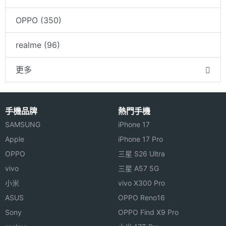
OPPO (350)
realme (96)
更多
手機品牌
熱門手機
SAMSUNG
iPhone 17
Apple
iPhone 17 Pro
OPPO
三星 S26 Ultra
vivo
三星 A57 5G
小米
vivo X300 Pro
ASUS
OPPO Reno16
Sony
OPPO Find X9 Pro