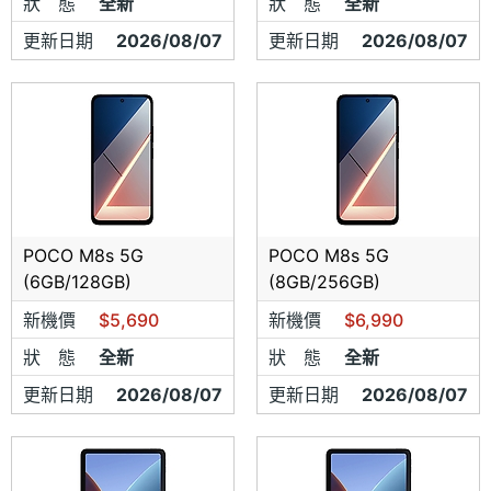
狀 態
全新
狀 態
全新
＊手機維修、保護貼、包膜皆有服務
更新日期
2026/08/07
更新日期
2026/08/07
拆封視同購買，無七天鑑賞期之服務，當場確認無誤後即完
成交
＊如遇產品之故障，全完整盒裝無問題七天內會送回原廠協
助新品換貨
＊【全年無休07-7808966 高雄市鳳山區青年路二段286
號】＊本店位於新高橋斜對面＊
POCO M8s 5G
POCO M8s 5G
【 Line】ID:@pco7364c(歡迎加入LINE 線上洽詢哦，營業
(6GB/128GB)
(8GB/256GB)
時間都有專人為您服務)
新機價
$5,690
新機價
$6,990
【營業時間】11:00~22:00 【 >FB我們的粉絲專業: 鑫鑫行
狀 態
全新
狀 態
全新
動館
更新日期
2026/08/07
更新日期
2026/08/07