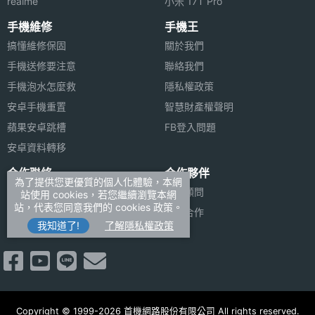
realme
小米 17T Pro
手機維修
手機王
搞懂維修保固
關於我們
手機送修要注意
聯絡我們
手機泡水怎麼救
隱私權政策
安卓手機重置
智慧財產權聲明
蘋果安卓跳槽
FB登入問題
安卓資料轉移
合作聯絡
合作夥伴
為了提供您更優質的個人化體驗，本網
廣告刊登
法律顧問
站使用 cookies，若您繼續瀏覽本網
站，代表您同意我們的 cookies 政策。
加入商店報價
媒體合作
我知道了!
了解隱私權政策
新聞聯絡
Copyright © 1999-2026 首機網路股份有限公司 All rights reserved.