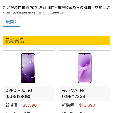
如果您現在看到 找到 遇到 我們~請您收藏為日後購買手機的口袋
名單~再記得推薦分享給親朋好友唷!
日進網通 專營各款手機批發，破盤，再破盤！絕對殺！保證全新
展開
全省皆可送修！
未拆代理商公司貨保固一年！
買一台就算批發價~當天買貴退差價~歡迎比價！
更多手機爆殺價
最新商品
&續約攜碼最高折扣，可不買手機退折扣
歡迎參考~
日進網通 手機報價&門號退佣網
站:
http://www.rjwt.com.tw
(每日更新) 請往下展開圖片↓↓↓
OPPO A6x 5G
vivo V70 FE
(6GB/128GB)
(8GB/128GB)
新機價
$5,590
新機價
$10,690