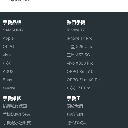
手機品牌
熱門手機
SAMSUNG
iPhone 17
Apple
iPhone 17 Pro
OPPO
三星 S26 Ultra
vivo
三星 A57 5G
小米
vivo X300 Pro
ASUS
OPPO Reno16
Sony
OPPO Find X9 Pro
realme
小米 17T Pro
手機維修
手機王
搞懂維修保固
關於我們
手機送修要注意
聯絡我們
手機泡水怎麼救
隱私權政策