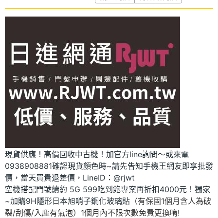
現貨供應！高價回收中古機！加官方line詢問～或來電
0938908881確認現貨顏色時~請先告知手機王網友即享批發
價，當天買貴退差價，LineID：@rjwt
空機搭配門號續約 5G 599吃到飽專案再折扣4000元！獨家
~加購9H隱形日本旭哨子鋼化玻璃貼
（有保固1個月含人為破
裂/刮傷/入塵有氣泡）1個月內不限次數免費更換唷!