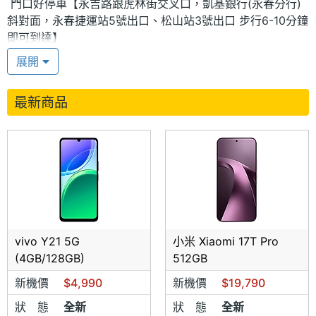
門口好停車【永吉路跟虎林街交叉口，凱基銀行(永春分行)
斜對面，永春捷運站5號出口、松山站3號出口 步行6-10分鐘
即可到達】
展開
營業時間：早上12:00～晚上21:00 (周一到周
六)
最新商品
(週日公休)
《各家門號新辦、號碼可攜》
《高價回收中古機》
《各廠牌
手機快速維修》
《平板、3C商品》
手機保證全新未拆封商品，絕非外面水貨福利
機商品
保證單一門號、無加值服務
需表明手機王網友或列印報價單才能有此優惠
價錢
vivo Y21 5G
小米 Xiaomi 17T Pro
手機王價格皆為現金未稅價
(4GB/128GB)
512GB
新機價
$4,990
新機價
$19,790
狀 態
全新
狀 態
全新