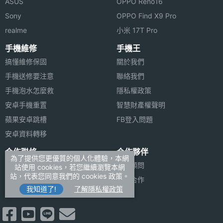
ASUS
OPPO Reno16
Sony
OPPO Find X9 Pro
realme
小米 17T Pro
手機維修
手機王
搞懂維修保固
關於我們
手機送修要注意
聯絡我們
手機泡水怎麼救
隱私權政策
安卓手機重置
智慧財產權聲明
蘋果安卓跳槽
FB登入問題
安卓資料轉移
合作聯絡
合作夥伴
為了提供您更優質的個人化體驗，本網
廣告刊登
法律顧問
站使用 cookies，若您繼續瀏覽本網
站，代表您同意我們的 cookies 政策。
加入商店報價
媒體合作
我知道了!
了解隱私權政策
新聞聯絡