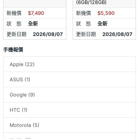
(6GB/128GB)
品均【享有1年】完整保固。
新機價
$7,490
新機價
$5,590
狀 態
全新
狀 態
全新
臉書連結
更新日期
2026/08/07
更新日期
2026/08/07
❤
【楠梓店】0976-323-056
手機報價
【地址】 高雄市楠梓區德賢路549號
Apple (22)
【營業時間】
平日 12:00~21:30 星期日 12:00~21:00
ASUS (1)
Google (9)
HTC (1)
Motorola (5)