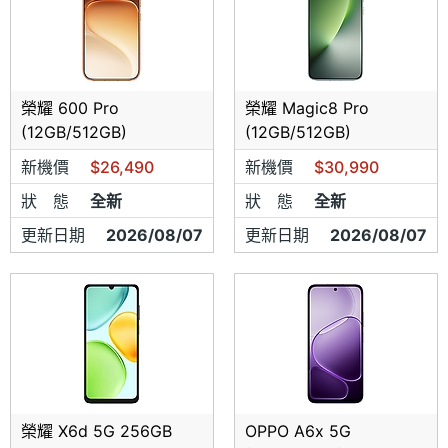
哥大等代理商 ，產品一律為全新未拆封【非整新u品或 瑕疪
品】
▴
各大廠牌手機、平板電腦、夏普家電、手機保險供應中
榮耀 600 Pro
榮耀 Magic8 Pro
(12GB/512GB)
(12GB/512GB)
▴
手機維修、包膜、玻璃貼、保護貼等配件皆有販售以及服
新機價
$26,490
新機價
$30,990
務
狀 態
全新
狀 態
全新
▴
拆封視同購買，無七天鑑賞期之服務 ，當場確認無誤後即
更新日期
2026/08/07
更新日期
2026/08/07
完成交易＊
▴
如遇產品之故障，全完整盒裝無問題七天內會送回原廠協
助新 品換貨
▴
報價均以申辦日詢問為準，無事後要求退差價。
▴
榮耀 X6d 5G 256GB
OPPO A6x 5G
本店商品皆有【代理商保固】，絕不賣水貨、整新機、商