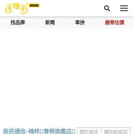
找品牌
新聞
車拚
維修估價
辰訊通信-楠梓尊榮旗艦店
關於商店
傳訊給商店