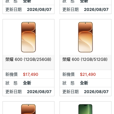
狀 態
全新
狀 態
全新
手機都是
(現金未稅價)
保固一年.
商品皆可開立發票.請依店家
更新日期
2026/08/07
更新日期
2026/08/07
規定辦理
商品已經為最低優惠價格,若須轉移手機內部資料加購配件即
可享有免費服務,若不需加購配件須轉移手機內部資料價格部
份請與門市洽詢
▴
如須購買，部分手機須搭購『配件』一起做售出唷!!!請見諒
~~
榮耀 600 (12GB/256GB)
榮耀 600 (12GB/512GB)
▴
本店提供沒有信用卡但又需要分期的會員們【現金分期】
新機價
$17,490
新機價
$21,490
服務~
狀 態
全新
狀 態
全新
▴
本公司提供各大電信「中華電信、台灣大哥大、遠傳電
更新日期
2026/08/07
更新日期
2026/08/07
信」最優惠的「新辦、續約、攜碼」服務。
▴
本公司產品保證原廠公司貨，如：聯強、神腦、遠傳、台