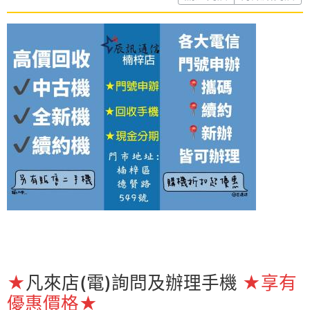
★
凡來店(電)詢問及辦理手機
★享有
優惠價格
★