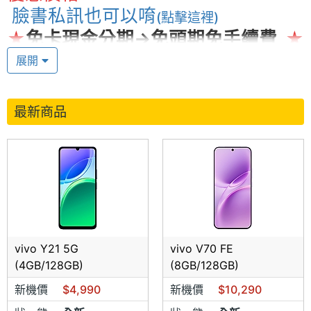
臉書私訊也可以唷
(點擊這裡)
★
免卡現金分期→免頭期免
手續費
★
高價收購(退佣機)(二手機
)
★
報價皆
展開
為現金優惠價全新原廠
未拆封
最新商品
購買前請先
詳讀購買須知!!!
來店(電)請表明為手機王網友，如果沒
有表明，不接受買貴退差價，請詳閱此
訊息在購買。謝謝!
★
優惠方案注意事項
★
所有商品報價均為
現金優惠價
機型促銷顏色由廠商提供 請先
vivo Y21 5G
vivo V70 FE
電洽確認
(4GB/128GB)
(8GB/128GB)
〈如有需 購買憑證 / 參加原廠活動 / 刷卡 / 現金分期 需求請
新機價
$4,990
新機價
$10,290
先洽詢門市人員〉