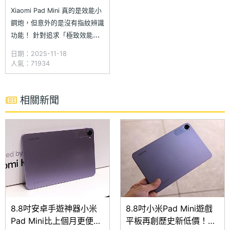
與跑分實測
Xiaomi Pad Mini 真的是效能小
鋼炮，但意外的是沒有指紋辨識
功能！ 針對追求「極致效能」
與「單手便攜」的使用族群，小
日期：2025-11-18
米推出旗艦級小平板 Xiaomi
人氣：71934
Pad Mini。在僅 8.8 吋的輕巧
機身中，配備 3K 高解析度螢
幕，並搭載聯發科天璣
相關新聞
9400+，帶來兼具旗艦效能與
高
8.8吋安卓手遊神器小米
8.8吋小米Pad Mini遊戲
Pad Mini比上個月更便
平板再創歷史新低價！6