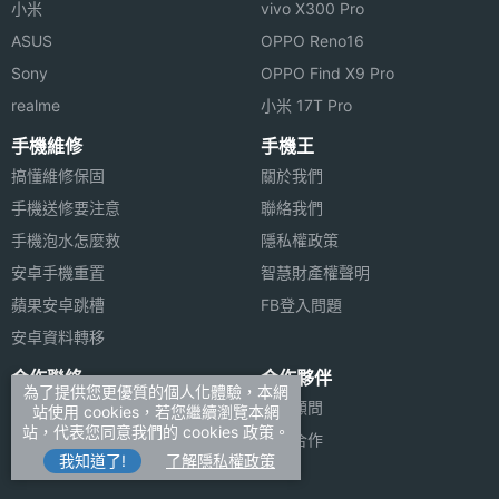
小米
vivo X300 Pro
ASUS
OPPO Reno16
Sony
OPPO Find X9 Pro
realme
小米 17T Pro
手機維修
手機王
搞懂維修保固
關於我們
手機送修要注意
聯絡我們
手機泡水怎麼救
隱私權政策
安卓手機重置
智慧財產權聲明
蘋果安卓跳槽
FB登入問題
安卓資料轉移
合作聯絡
合作夥伴
為了提供您更優質的個人化體驗，本網
廣告刊登
法律顧問
站使用 cookies，若您繼續瀏覽本網
站，代表您同意我們的 cookies 政策。
加入商店報價
媒體合作
我知道了!
了解隱私權政策
新聞聯絡