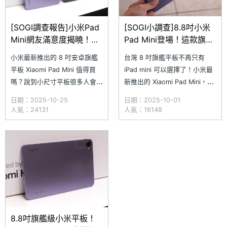
[SOGI調查報告]小米Pad
[SOGI小調查]8.8吋小米
Mini網友滿意度揭曉！這
Pad Mini登場！這款旗艦
款旗艦小平板值得買嗎？
級小平板你會入手嗎？
小米最新推出的 8 吋安卓旗艦
台灣 8 吋旗艦平板不再只有
平板 Xiaomi Pad Mini 值得買
iPad mini 可以選擇了！小米最
嗎？說到小尺寸平板很多人會想
新推出的 Xiaomi Pad Mini，擁
到 iPad mini，但小米在 9 月底
有 8.8 吋 3K 螢幕，同時採用聯
日期：2025-10-25
日期：2025-10-01
時推出的 Xiaomi Pad Mini，為
發科天璣 9400+ 晶片，並也配
人氣：24131
人氣：16148
旗艦小平板市場帶來全新選擇。
備 7,500mAh 大容量電池，建
《SOGI 手機王》日前透過「買
議售價 14,999 元起。對於這次
不買小調查」蒐集網友對
Xiaomi Pad Mini
Xiaomi Pad Min
8.8吋旗艦級小米平板！