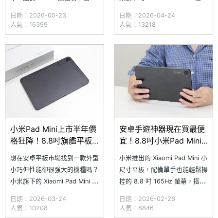
幕，搭載聯發科天璣 9400+ 處
一款相當具有競爭力的選擇，不
日期：2026-05-23
日期：2026-04-24
理器，強悍效能讓高負載手遊即
僅打破過去安卓小平板規格通常
人氣：16399
人氣：13218
使在最高畫質下依然全程穩幀。
較弱的印象，搭載旗艦級天璣
此外，獨特的雙 USB-C 接口，
9400+ 處理器，無論是高負載
邊玩遊戲邊充電也不卡手。根據
手遊或是多工處理，都能輕輕鬆
SOGI 合作報價店家 2026 年
鬆游刃有餘。根據 SOGI 合作報
價店家 2026 年
小米Pad Mini上市半年價
安卓手遊神器現在買最便
格狂降！8.8吋旗艦平板
宜！8.8吋小米Pad Mini
通路最低報價一次看
通路最低價格一次看
想在安卓平板市場找到一款外型
小米推出的 Xiaomi Pad Mini 小
(2026.3)
(2026.2)
小巧但性能卻很強大的機種嗎？
尺寸平板，配備單手也能輕鬆操
小米旗下的 Xiaomi Pad Mini 搭
控的 8.8 吋 165Hz 螢幕，搭載
載 8.8 吋 165Hz 螢幕，內建聯
聯發科天璣 9400+ 旗艦處理
日期：2026-03-24
日期：2026-02-26
發科天璣 9400+ 旗艦級晶片，
器，面對高畫質 3D 手遊依然能
人氣：10208
人氣：8846
即使運作 3D 大型遊戲也非常順
保持流暢，不容易降頻卡頓，無