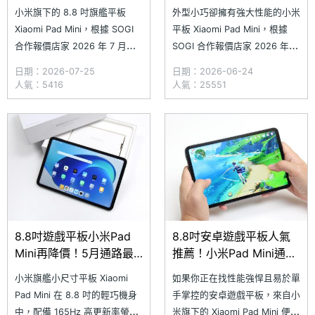
宜！7月通路最低價格一
月通路最新價格一次看
小米旗下的 8.8 吋旗艦平板
外型小巧卻擁有強大性能的小米
次看
Xiaomi Pad Mini，根據 SOGI
平板 Xiaomi Pad Mini，根據
合作報價店家 2026 年 7 月最
SOGI 合作報價店家 2026 年 6
新數據，其中 (8GB/256GB) 版
月數據顯示，通路空機價格持續
日期：2026-07-25
日期：2026-06-24
本最低價降至 12,690 元、
下探，其中 (8GB/256GB) 版本
人氣：5416
人氣：25551
(12GB/512GB) 版本則降到
最低價為 12,790 元，相較 5 月
14,690 元，兩個版本皆比 6 月
便宜 700 元；(12GB/512GB)
份的最低價格還要便宜 100
版本最低價 14,790 元，比
元，對
8.8吋遊戲平板小米Pad
8.8吋安卓遊戲平板人氣
Mini再降價！5月通路最
推薦！小米Pad Mini通路
新價格一次看
最低價格一次看(2026.4)
小米旗艦小尺寸平板 Xiaomi
如果你正在找性能強悍且易於單
Pad Mini 在 8.8 吋的輕巧機身
手掌控的安卓遊戲平板，來自小
中，配備 165Hz 高更新率螢
米旗下的 Xiaomi Pad Mini 便是