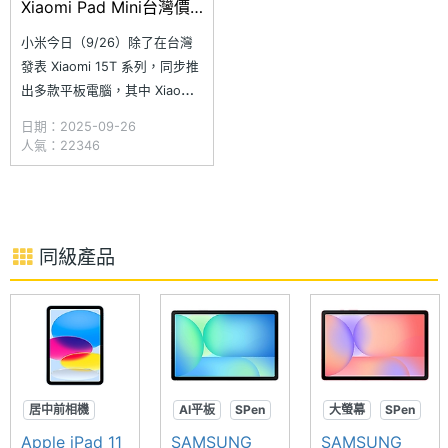
Xiaomi Pad Mini台灣價
格14999起
小米今日（9/26）除了在台灣
發表 Xiaomi 15T 系列，同步推
出多款平板電腦，其中 Xiaomi
Pad Mini 是小米首度跨入小尺
日期：2025-09-26
寸旗艦平板市場的產品，以「效
人氣：22346
能最強迷你平板」為核心定位，
搭載 8.8 吋 3K 螢幕，同時採用
聯發科天璣 9400+ 晶片，在僅
6.46mm 厚、325g
同級產品
居中前相機
AI平板
SPen
大螢幕
SPen
TouchID
超防水
AI平板
Apple iPad 11
SAMSUNG
SAMSUNG