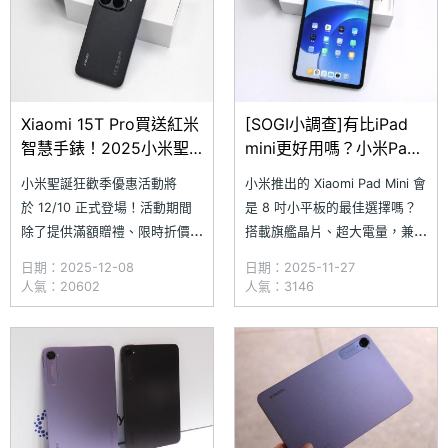
連
Xiaomi 15T Pro買送紅米
[SOGI小調查]有比iPad
智慧手錶！2025小米聖
mini更好用嗎？小米Pad
誕節手機與平板優惠整理
Mini入手回饋與災情回報
小米聖誕狂歡季優惠活動將
小米推出的 Xiaomi Pad Mini 會
於 12/10 正式登場！活動期間
是 8 吋小平板的最佳選擇嗎？
除了提供滿額贈禮、限時折價券
搭載旗艦晶片、超大電量，兼具
外，手機與平板也同步推出超殺
輕巧好攜帶的特性，一推出便在
日期：2025-12-08
日期：2025-11-27
折扣，其中包括最新推出
「米粉」間掀起熱烈討論。而對
人氣：20602
人氣：3146
的 POCO F8 系列手機，最低入
於已入手的 Xiaomi Pad Mini 用
手價格只要 15,999 元起，另外
戶而言，這段期間的實際使用體
還有購買徠卡拍照手機 Xiaomi
驗是否滿意？如果你在日常使用
15T Pro 加碼再送 Redmi
中有任何心得、災情或遇到
Bug，也歡