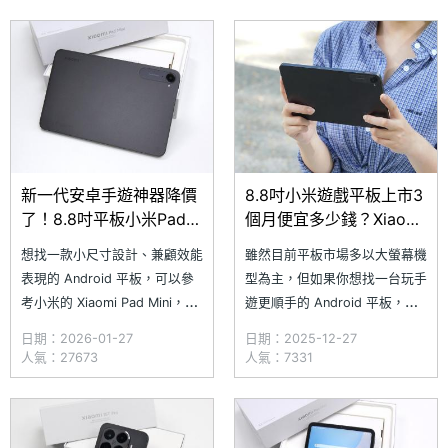
暢。根據 SOGI 合作報價店家
論是用來輔助日常工作或是休閒
2026 年 3 月的價格來看，小米
玩遊戲都很適合。根據 SOGI 合
的 Xiaomi Pa
作報價店家 2026 年 2 月
新一代安卓手遊神器降價
8.8吋小米遊戲平板上市3
了！8.8吋平板小米Pad
個月便宜多少錢？Xiaomi
Mini通路最低價格一次看
Pad Mini通路最低價格一
想找一款小尺寸設計、兼顧效能
雖然目前平板市場多以大螢幕機
(2026.1)
次看(2025.12)
表現的 Android 平板，可以參
型為主，但如果你想找一台玩手
考小米的 Xiaomi Pad Mini，它
遊更順手的 Android 平板，其
配備 8.8 吋 165Hz 螢幕，在以
實可以考慮小米今年 9 月推出
日期：2026-01-27
日期：2025-12-27
大尺寸為主流的平板市場顯得相
的 Xiaomi Pad Mini。不僅配備
人氣：27673
人氣：7331
當獨特。搭載聯發科天璣
8.8 吋 165Hz 螢幕，還搭載聯
9400+ 晶片，足以應付各類大
發科天璣 9400+ 晶片，大型遊
型遊戲需求，再加上輕巧好掌握
戲效能相當充足，搭配輕巧的機
的機身手感與雙 USB Type-C
身手感與雙 USB Type-C