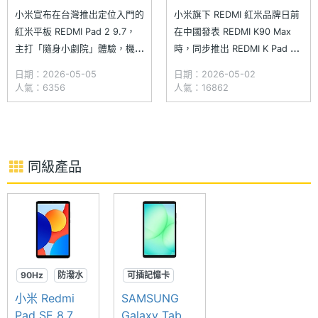
與首銷優惠一次看
號在海外開賣
小米宣布在台灣推出定位入門的
小米旗下 REDMI 紅米品牌日前
紅米平板 REDMI Pad 2 9.7，
在中國發表 REDMI K90 Max
主打「隨身小劇院」體驗，機身
時，同步推出 REDMI K Pad 2
採用一體成型全金屬設計，搭載
與 REDMI Pad 2 SE 等平板電
日期：2026-05-05
日期：2026-05-02
9.7 吋 120Hz 大螢幕， 內建高
腦新品。近日，REDMI Pad 2
人氣：6356
人氣：16862
通 Snapdragon 6s 4G Gen 2
SE 以 REDMI Pad 2 9.7 型號在
行動平台，並配備 7,600mAh
國際市場推出，整體規格大致維
大容量電池，滿足日常娛樂與長
持一致，但記憶體由原本 6G
時間使用需求。此次
同級產品
90Hz
防潑水
可插記憶卡
高音質
杜比音效
小米 Redmi
SAMSUNG
生產力
Pad SE 8.7
Galaxy Tab