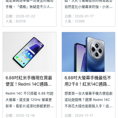
或是單純想準備一台便宜的備用
戲，大尺寸螢幕提供的視覺感受
手機，「價格」無疑是不少人在
自然是比小螢幕來的強，小米旗
購機前的最優先考量，然而想在
下的紅米手機 Redmi 14C 不僅
日期：2026-01-22
日期：2026-01-17
有限的預算內挑出好用的手機，
擁有 6.88 吋超大螢幕，更支援
人氣：62019
人氣：12385
通常得花費大量時間做足功課才
120Hz 螢幕更新率、DC 調光與
行。為了有效節省各位的時間，
閱讀模式，通過德國萊因 TÜV
小編特別針對 3,000 元以下的
低藍光和無頻閃認證，有效減輕
極致價格區間，精心推薦 5 款
螢幕藍光對雙眼造成的危害。究
超低價 Android 備用手機，希
竟 Redmi 1
望大
6.88吋紅米手機現在買最
6.88吋大螢幕手機最低不
便宜！Redmi 14C通路最
用2千8！紅米14C通路優
低價格不用2千
惠價格一次看(2025.11)
Redmi 14C 不只搭載 6.88 吋超
想要買一台大螢幕手機方便追劇
9(2025.12)
大螢幕，還支援 120Hz 螢幕更
或玩遊戲嗎？選擇 Redmi 14C
新率，看影片或滑社群都更舒
不用花大錢也能輕鬆入手！這款
服。螢幕也通過德國萊因 TÜV
手機不僅配備 6.88 吋大螢幕，
日期：2025-12-16
日期：2025-11-17