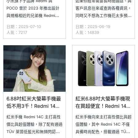
小米旗下子品牌 Redmi 與
如果你經常需要長時間通話、與
POCO 曾於 2023 年推出設計
客戶訊息往來或查詢各種資訊，
與規格相近的兄弟機 Redmi
同時又不想為工作機花太多預
13C 跟 POCO C65，2024 年
算，那麼這款紅米手機 Redmi
日期：2025-07-10
日期：2025-06-19
也延續這樣的產品策略，發
14C 會是個相當實用的選擇！
人氣：7217
人氣：14839
表 Redmi 14C、POCO C75。
它不僅搭載 5,160mAh 大電
最新消息指出，Redmi 和
量、支援 18W 充電速度，還擁
POCO 仍將續採用前述產品策
有 6.88 吋大螢幕與 5,000 萬
略，推出全新機種 Re
畫素主鏡頭，讓你在處理公事時
更加順手
6.88吋紅米大螢幕手機最
紅米6.88吋大螢幕手機現
低不用3千！Redmi 14C
在買超便宜！Redmi 14C
通路優惠價格一次看
通路最低價格一次看
紅米手機 Redmi 14C 主打高性
紅米手機向來主打高性價比與超
(2025.5)
(2025.4)
價比與超值體驗，除了配有通過
值體驗，其中 Redmi 14C 不僅
TÜV 萊茵低藍光和無頻閃認證
具備時尚配色，搭載通過 TÜV