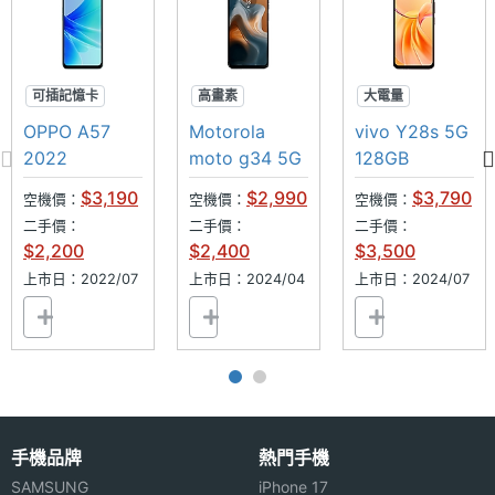
可插記憶卡
高畫素
大電量
防潑水
120Hz
大螢幕
OPPO A57
Motorola
vivo Y28s 5G
大電量
高音質
雙鏡頭
2022
moto g34 5G
128GB
$3,190
$2,990
$3,790
空機價：
空機價：
空機價：
二手價：
二手價：
二手價：
$2,200
$2,400
$3,500
上市日：2022/07
上市日：2024/04
上市日：2024/07
手機品牌
熱門手機
SAMSUNG
iPhone 17