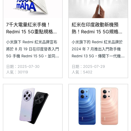
7千大電量紅米手機！
紅米在印度啟動新機預
Redmi 15 5G重點規格公
熱！Redmi 15 5G規格與
布 8月中旬發表
渲染圖疑洩
小米旗下 Redmi 紅米品牌宣布
小米旗下的 Redmi 紅米品牌於
將於 8 月 19 日在印度發表入門
2024 年 7 月推出入門款手機
5G 手機 Redmi 15 5G，並同步
Redmi 13 5G，傳聞下一代機型
公布新機外觀設計與重點規格。
已在籌備當中，不過新機型號可
日期：2025-07-30
日期：2025-07-29
Redmi 15 5G 最大特色在於搭
能不會依照數字順序命名為
人氣：30119
人氣：5402
載 7,000mAh 超大電量電池，
Redmi 14 5G，而是直接跳至
首度在平價機型中導入多用於高
Redmi 15 5G。近日，Redmi
階手機與電動車的矽碳化合物
印度官方啟動一款新機的預熱宣
（SiC）陽極材料。
傳，強調其出色的續航能力，外