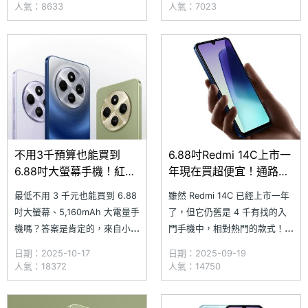
低藍光與無頻閃認證，能減少對
同時還擁有 120Hz 更新率，讓
人氣：8633
人氣：7023
眼睛的負擔。如果你正在找一台
你可以輕鬆享受滑順的視覺效
大螢幕、適合追劇或玩遊戲的紅
果；通過德國萊因 TÜV 低藍光
米手機，Redmi 14C 絕對是一
和無頻閃認證，還可減少螢幕光
個相當實惠的選擇。究竟
對肉眼造成的傷害。究竟
不用3千預算也能買到
6.88吋Redmi 14C上市一
6.88吋大螢幕手機！紅米
年現在買超便宜！通路最
14C通路最低價格一次看
低價格一次看(2025.9)
最低不用 3 千元也能買到 6.88
雖然 Redmi 14C 已經上市一年
(2025.10)
吋大螢幕、5,160mAh 大電量手
了，但它仍舊是 4 千有找的入
機嗎？答案是肯定的，來自小米
門手機中，相對熱門的款式！除
旗下的 Redmi 14C 是款超高性
了擁有 6.88 吋大螢幕、
日期：2025-10-17
日期：2025-09-19
價比的紅米手機，不僅擁有前面
5,160mAh 大電池與獨立三卡槽
人氣：18372
人氣：14750
提到的規格，同時還具備
設計外，它還能提供將近 15 小
120Hz 更新率螢幕、3.5mm 耳
時的電池續航力，即使把它當作