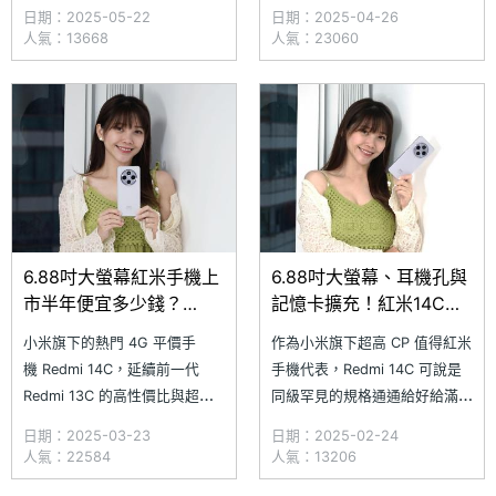
的 6.88 吋大螢幕，還擁有
萊茵低藍光和無頻閃認證
日期：2025-05-22
日期：2025-04-26
5,160mAh 大容量電池，滿足一
的 6.88 吋大螢幕，隨時提供沉
人氣：13668
人氣：23060
整天的續航需求，如果你正追求
浸式的追劇體驗，結
一台平價好用的大螢幕手，目前
合 5,160mAh 大容量電池，更
正在降價的 Redmi 14C 會是不
能滿足一整天的續航需求。究竟
錯的選擇。究竟 Redmi 14C 目
Redmi 14C 目前
前
6.88吋大螢幕紅米手機上
6.88吋大螢幕、耳機孔與
市半年便宜多少錢？
記憶卡擴充！紅米14C通
Redmi 14C通路最低價格
路最低價格只要3千
小米旗下的熱門 4G 平價手
作為小米旗下超高 CP 值得紅米
一次看(2025.3)
2(2025.2)
機 Redmi 14C，延續前一代
手機代表，Redmi 14C 可說是
Redmi 13C 的高性價比與超值
同級罕見的規格通通給好給滿！
體驗，配備 6.88 吋大螢幕
不僅有配備 6.88 吋大螢幕
日期：2025-03-23
日期：2025-02-24
與 5,160mAh 大容量電池，設
與 5,160mAh 大容量電池，還
人氣：22584
人氣：13206
有整合指紋辨識功能的電源鍵，
設有整合指紋辨識功能的電源