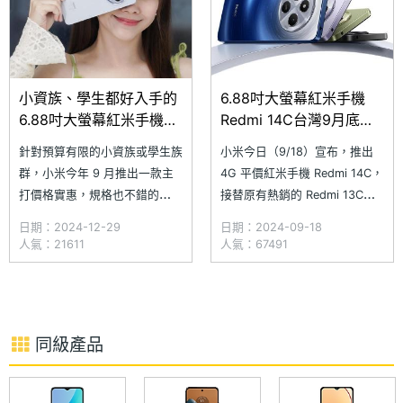
小資族、學生都好入手的
6.88吋大螢幕紅米手機
6.88吋大螢幕紅米手機！
Redmi 14C台灣9月底上
Redmi 14C上市3個月通
市
針對預算有限的小資族或學生族
小米今日（9/18）宣布，推出
路最低價不用3千
群，小米今年 9 月推出一款主
4G 平價紅米手機 Redmi 14C，
4(2024.12)
打價格實惠，規格也不錯的
接替原有熱銷的 Redmi 13C，
Redmi 14C 平價手機，不僅配
這款手機主打超越同級的使用體
日期：2024-12-29
日期：2024-09-18
有 6.88 吋大螢幕、5,000 萬畫
驗與性價比，搭載 6.88 吋大螢
人氣：21611
人氣：67491
素三鏡頭與 5,160mAh 大電
幕，是紅米系列迄今為止最大螢
池，搭配聯發科 Helio G81-
幕的手機，同時內
Ultra 八核心處理器，使這款手
建 5,160mAh 大電池。Redmi
機保有不錯的日常使用體驗。
14C 共有 4GB +
同級產品