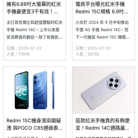
擁有6.88吋大螢幕的紅米
電商平台曝光紅米手機
手機最便宜3千有找！
Redmi 15C規格 6.9吋大
Redmi 14C通路最低價格
螢幕配6千大電量
主打高性價比和超值體驗的紅米
小米於 2024 年 9 月中旬推出
一次看(2025.7)
手機 Redmi 14C，上市以來廣
平價 4G 手機 Redmi 14C，而
受消費者的歡迎，除了有親民的
下一代機型 Redmi 15C 傳聞已
官方定價，以及超值的硬體規
進入準備階段，並通過泰國
日期：2025-07-22
日期：2025-07-22
格，其中 6.88 吋大螢幕、
NBTC 認證。近日，義大利電商
人氣：17909
人氣：29745
5,160mAh 大電池與獨立三卡槽
平台 Epto 更被發現搶先上架
設計，更是買來追劇、滑社群媒
Redmi 15C 的產品頁面，提前
體、當業務機雙卡使用的絕佳方
曝光新機外觀設計、核心規格與
案。​究竟 Redmi 14C
價格資訊。根據頁面內容，Red
Redmi 15C機身渲染圖疑
這款紅米手機真的有夠便
洩 與POCO C85通過泰
宜！Redmi 14C通路最低
國認證
價格免3千(2025.6)