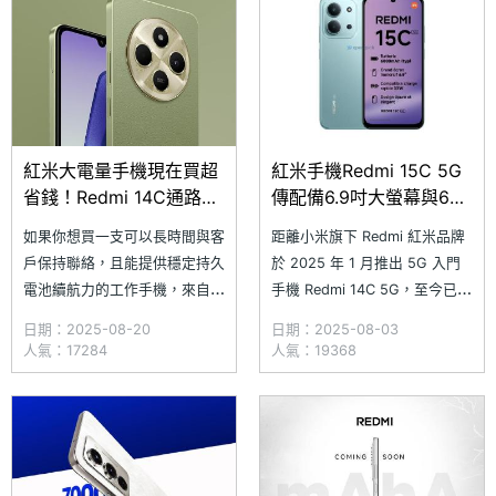
機孔、microSD 記憶卡擴充等
工作機長時間使用，也能提供穩
實用配置。究竟
定持久的使用體驗，解決電力恐
慌問題。​究竟
紅米大電量手機現在買超
紅米手機Redmi 15C 5G
省錢！Redmi 14C通路最
傳配備6.9吋大螢幕與6千
低價格免3千(2025.8)
大電量
如果你想買一支可以長時間與客
距離小米旗下 Redmi 紅米品牌
戶保持聯絡，且能提供穩定持久
於 2025 年 1 月推出 5G 入門
電池續航力的工作手機，來自小
手機 Redmi 14C 5G，至今已將
米旗下的 Redmi 14C 會是一個
近 7 個月。近日，國外網站
日期：2025-08-20
日期：2025-08-03
不錯的選擇！除了具備親民的售
Xpertpick 聲稱取得新一代
人氣：17284
人氣：19368
價，擁有 6.88 吋大螢幕、
Redmi 15C 5G 的機身渲染圖與
5,160mAh 大電池與獨立三卡槽
規格資訊，顯示新機將延續先前
設計，更能讓你隨時與客戶保持
流傳的 4G 版本設計與規格，並
聯繫。​究竟 Redmi 14C 目前通
且採用 6.9 吋大
路最低價格如何？