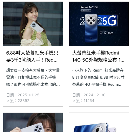
提供 3.5mm 耳機孔、支援
鍵，提供 3.5mm 耳機孔、支援
microSD 記憶卡擴充、18W 充
microSD 記憶卡擴充、18W 充
電速度
電速度等規格，大幅提高使用
6.88吋大螢幕紅米手機只
大螢幕紅米手機Redmi
要3千3就能入手！Redmi
14C 5G外觀規格公布 1月
14C通路最低價格一次看
印度發表
想要買一支擁有大螢幕、大容量
小米旗下的 Redmi 紅米品牌在
(2025.1)
電池，且相機成像不俗的手機
8 月底發表配備 6.88 吋大尺寸
嗎？那你可別錯過小米推出的
螢幕的 4G 平價手機 Redmi
Redmi 14C！除了配備 6.88 大
14C，該機後續於 9 月底引進台
日期：2025-01-25
日期：2024-12-30
螢幕與 5,160mAh 大容量電池
灣。近日，印度小米宣布將於
人氣：23892
人氣：11454
外，還擁有 5,000 萬畫素主鏡
2025 年 1 月 6 日發表 Redmi
頭，能透過小米影像大腦 AI 演
14C 5G 版本，並公布外型設計
算優化每張照片的細節表現。隨
與部分產品特色。Redmi 14C
著
5G 外型設計