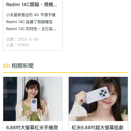
Redmi 14C開箱、規格、
跑分及拍照一次看
小米最新推出的 4G 平價手機
Redmi 14C 延續了熱銷機型
Redmi 13C 的特色，主打高性
價比和超值體驗，並帶來時尚的
日期：2024-11-05
配色，以滿足消費者對大螢幕且
人氣：91924
平價手機的需求。Redmi 14C
配備 6.88 吋超大螢幕，為紅米
歷來最大螢幕手機，並通過
相關新聞
TÜV 萊茵低藍光和無頻閃認證
6.88吋大螢幕紅米手機現
紅米6.88吋超大螢幕追劇