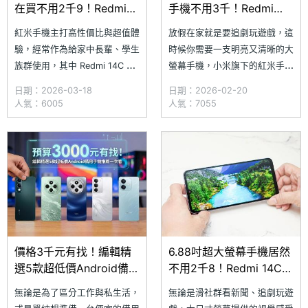
在買不用2千9！Redmi
手機不用3千！Redmi
14C通路優惠價格一次看
14C通路最低價格一次看
紅米手機主打高性價比與超值體
放假在家就是要追劇玩遊戲，這
(2026.3)
(2026.2)
驗，經常作為給家中長輩、學生
時候你需要一支明亮又清晰的大
族群使用，其中 Redmi 14C 配
螢幕手機，小米旗下的紅米手機
備 6.88 吋 120Hz 大螢幕，通
Redmi 14C 不僅擁有 6.88 吋超
日期：2026-03-18
日期：2026-02-20
過德國萊因 TÜV 低藍光與無頻
大螢幕，支援最高 120Hz 螢幕
人氣：6005
人氣：7055
閃認證，搭配 5,160mAh 大電
更新率，還通過德國萊因 TÜV
池和 5,000 萬畫素主相機，是
低藍光和無頻閃認證，可減少螢
一款簡單實用又無負擔的入門手
幕藍光對眼睛的傷害；同時具備
機。根據 SOGI 合作報價店家 2
DC 調光與閱讀模式，長時間使
用也不吃力。究竟
價格3千元有找！編輯精
6.88吋超大螢幕手機居然
選5款超低價Android備用
不用2千8！Redmi 14C通
手機推薦一次看
路最低價格整理(2026.1)
無論是為了區分工作與私生活，
無論是滑社群看新聞、追劇玩遊