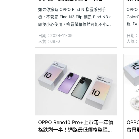
(2024.11)
如果你擁有 OPPO Find N 摺疊系列手
OPPO
機，不管是 Find N3 Flip 還是 Find N3，
Col
即便小心使用，摺疊螢幕依然可能不小心
與「A
受損，或是電池續航力逐漸下降。與其花
驗有賴
日期：2024-11-09
日期：2
費高額費用到原廠維修，還不如考慮到
構，打
人氣：6870
人氣：3
SOGI 合作的維修店家更換螢幕或電池，既
「自然
實惠又方便！那麼 OPPO Find N 系
與解鎖
手，提
OPPO Reno10 Pro+上市滿一年價
OPP
格跌剩一半！通路最低價格整理
螢幕
(2024.8)
(202