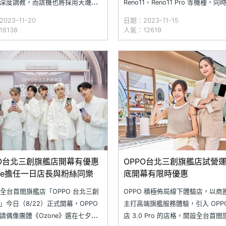
深度調教，而該機也將採用天璣
Reno11、Reno11 Pro 等機種，
，另款 Reno11 Pro 則是搭載高通
機外型設計。OPPO Reno11 系列
023-11-20
日期：2023-11-15
dragon 8+ Gen 1（3.2GHz），並非
取材「寶石」，全系列都有月光寶
6138
人氣：12619
no10 Pro+ 的
石黑顏色選擇，Reno11 另提供螢
式，Reno11 Pro
PO台北三創旗艦店開幕有優惠
OPPO台北三創旗艦店試營運
one擔任一日店長與粉絲同樂
底開幕有限時優惠
O 全台首間旗艦店「OPPO 台北三創
OPPO 積極佈局線下體驗店，以商
」今日（8/22）正式開幕，OPPO
主打高端旗艦服務體驗，引入 OPP
請偶像團體《Ozone》選在七夕情
店 3.0 Pro 的店格，開設全台首