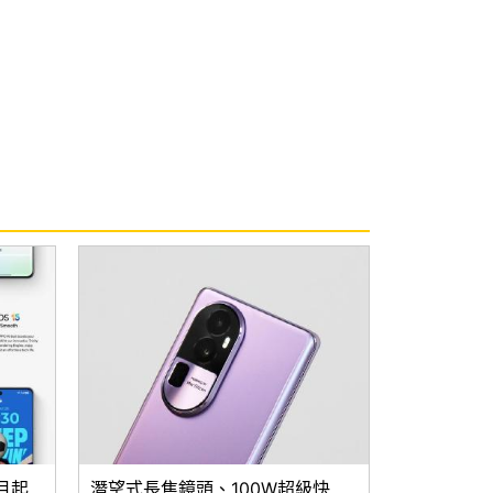
1月起
潛望式長焦鏡頭、100W超級快