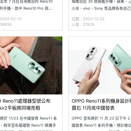
 去年 7 月在台灣推出的 Reno10
場推出近 30 款旗艦手機，蘋果、
系列手機，其中 Reno10 Pro 與
小米、vivo、Sony 等品牌各有自
10 Pro+ 的主鏡頭同樣採用 Sony
色，不論是攝錄體驗、頂級效能、
024-02-13
日期：2023-12-22
709 感光元件，針對前置鏡頭更罕見
計等，而這麼多手機當中，哪一款
6934
人氣：21529
AF 自動對焦功能，確保每一張自拍
為 2023 年最有「CP 值」的旗艦
出清晰的畫面。隨著 OPP
想要在年末換新機，換哪一款旗艦
最物超所值的選擇？
O Reno11處理器型號公布
OPPO Reno11系列機身設
 Air2平板將同場亮相
寶石 11月底中國發表
 將於 11/23 在中國發表 Reno11 系
OPPO 宣布將於 11 月 23 日下午 
，稍早宣布基礎款 Reno11 將攜手
國發表 Reno11 系列手機，預計推