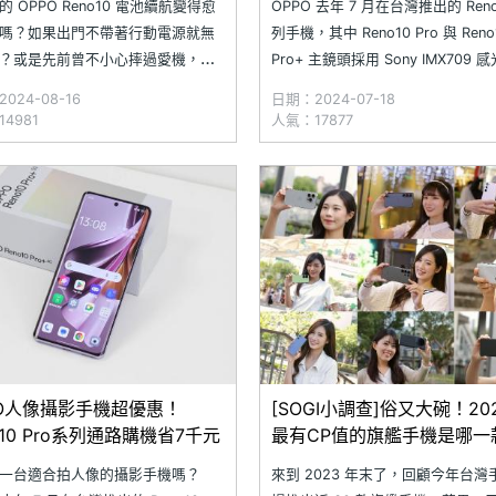
 OPPO Reno10 電池續航變得愈
OPPO 去年 7 月在台灣推出的 Reno
嗎？如果出門不帶著行動電源就無
列手機，其中 Reno10 Pro 與 Reno
？或是先前曾不小心摔過愛機，造
Pro+ 主鏡頭採用 Sony IMX709 
佈滿裂痕和刮痕，與其就這麼將就
件，兩者皆是適合拍人像的攝影手
024-08-16
日期：2024-07-18
不如趕緊換顆新電池與螢幕，讓你
中 Reno10 Pro+ 還擁有 3 倍光
4981
人氣：17877
然一新吧！​究竟 OPPO Reno10
長焦，遠拍的表現更好。隨著
前在 SOGI 合作維修店家的電池平
價格如何？
PO人像攝影手機超優惠！
[SOGI小調查]俗又大碗！20
o10 Pro系列通路購機省7千元
最有CP值的旗艦手機是哪一
一台適合拍人像的攝影手機嗎？
來到 2023 年末了，回顧今年台灣