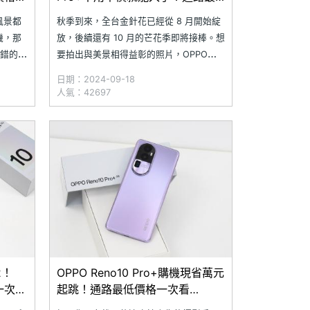
低價格整理(2024.9)
風景都
秋季到來，全台金針花已經從 8 月開始綻
機，那
放，後續還有 10 月的芒花季即將接棒。想
前不錯的好
要拍出與美景相得益彰的照片，OPPO
了具備專
Reno 10 系列不論是使用高倍數主鏡頭捕
日期：2024-09-18
頭，方
捉精緻的人像，還是用 800 萬畫素的超廣
人氣：42697
O
角鏡頭記錄壯闊風景，都能輕鬆呈現絕美
如何？
畫面。究竟目前 OPPO Reno10 系列手機
最低的通路
2！
OPPO Reno10 Pro+購機現省萬元
格一次看
起跳！通路最低價格一次看
(2024.6)