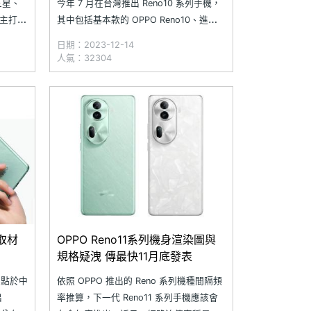
三星、
今年 7 月在台灣推出 Reno10 系列手機，
己主打特
其中包括基本款的 OPPO Reno10、進階
創新設
款的 OPPO Reno10 Pro，以及具備 3 倍
日期：2023-12-14
是你認
光學潛望式長焦鏡頭的高階版 OPPO
人氣：32304
手機呢？
Reno10 Pro+，隨著 OPPO Reno10 系列
手機是
上市至今將
計取材
OPPO Reno11系列機身渲染圖與
規格疑洩 傳最快11月底發表
2 點於中
依照 OPPO 推出的 Reno 系列機種間隔頻
出
率推算，下一代 Reno11 系列手機應該會