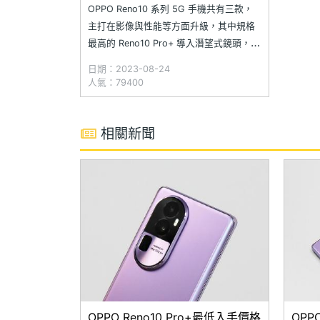
OPPO Reno10 系列 5G 手機共有三款，
主打在影像與性能等方面升級，其中規格
最高的 Reno10 Pro+ 導入潛望式鏡頭，配
備 100W SUPERVOOC 超級閃充，並且搭
日期：2023-08-24
載高通 Snapdragon 8+ Gen 1 旗艦平台；
人氣：79400
雖然 Reno10 Pro 與 Reno10 Pro+ 是
Reno10
相關新聞
OPPO Reno10 Pro+最低入手價格
OPP