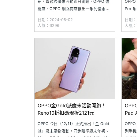
布，母親節優惠活動即日開跑，OPPO 體
OPPO
驗店、OPPO 網路商店推出一系列優惠。
Pro 
現在帶媽媽到 OPPO 體驗店直接體驗、挑
Reno
日期：2024-05-02
日期：2
選禮物，完成指定任務再送康乃馨；
IMX
人氣：6296
人氣：3
OPPO 網路商店最高折扣 6,000 元、總價
加入 
最高萬元大禮包、下單 0 門檻抽 Find N3
都能拍
Fli
OPPO金Gold派歲末活動開跑！
OPP
Reno10折扣碼現折2121元
Pad
OPPO 今日（12/11）正式推出「金 Gold
OPPO
派」歲末購物活動，同步瞄準歲末年初、
列手機