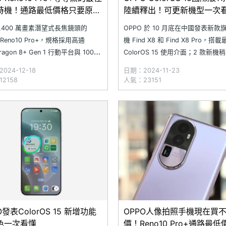
時機！通路最低價格只要原價
陸續釋出！可更新機型一次
024.12)
6,400 萬畫素潛望式長焦鏡頭的
OPPO 於 10 月底在中國發表新款
 Reno10 Pro+，規格採用高通
機 Find X8 和 Find X8 Pro，搭
ragon 8+ Gen 1 行動平台與 100W
ColorOS 15 使用介面；2 款新機
erVOOC 超級閃充，提供旗艦級效能
（11/22）也正式在台上市。而這 2
024-12-18
日期：2024-11-23
在台灣上市 1 年多之後，OPPO
OPPO Find X8 系列產品其實在
2158
人氣：23151
10 Pro+ 同系列機種已經陸續下市，
會前一天（11/11），率先於印尼
版。該場發表會還
O發表ColorOS 15 新增功能
OPPO人像拍照手機現在買
色一次看懂
價！Reno10 Pro+通路最