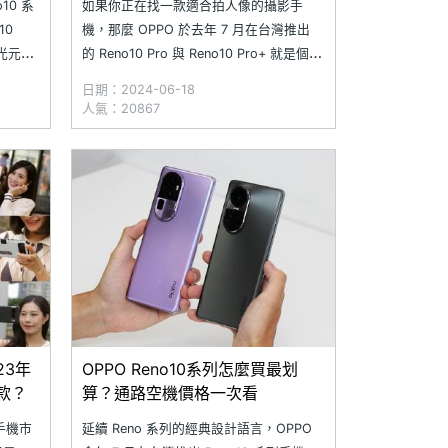
10 系
如果你正在找一款適合拍人像的攝影手
10
機，那麼 OPPO 於去年 7 月在台灣推出
感光元
的 Reno10 Pro 與 Reno10 Pro+ 就是個不
機，其
錯的選擇，兩者主鏡頭除了同樣採用 Sony
日期：2024-06-18
學潛望式
IMX709 感光元件，前置鏡頭還有加入 AF
人氣：20867
自動對焦功能，無論是外拍還是自拍都能
有超一流的
23年
OPPO Reno10系列怎麼買最划
款？
算？通路空機價格一次看
手機市
延續 Reno 系列的經典設計語言，OPPO