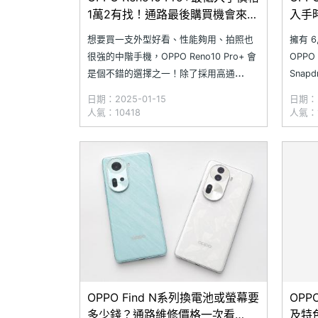
1萬2有找！通路最後購買機會來了
入手
(2025.1)
一半(2
想要買一支外型好看、性能夠用、拍照也
擁有 
很強的中階手機，OPPO Reno10 Pro+ 會
OPPO
是個不錯的選擇之一！除了採用高通
Snapd
Snapdragon 8+ Gen 1 行動平台與 100W
Sup
日期：2025-01-15
日期：2
SuperVOOC 超級閃充，後置 5,000 萬畫
體驗。
人氣：10418
人氣：1
素三鏡頭主相機更能幫你拍出許多好照
Reno
片！究竟這款在台灣上市 1 年
而
OPPO Find N系列換電池或螢幕要
OPP
多少錢？通路維修價格一次看
及特