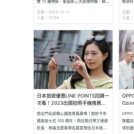
雙 12 購物節、聖誕節三大送禮時機，精選
聯發科
旗下多款手機及 IoT 產品優惠，各位不僅
8200
日期：2023-12-11
日期：2
可享有 5 重超值好禮，12/25 以前於
Snap
人氣：11726
人氣：1
OPPO 網路商店購買 OPPO Reno10 系列
選用 Re
與 OPPO A98 手機，搭配折
日本旅遊優惠LINE POINTS回饋一
OP
次看！2023出國拍照手機推薦、
Oz
通路空機價格整理
想出門玩卻擔心國旅貴桑桑嗎？剛好今年
OPP
適逢迪士尼 100 週年，而近期日幣又接連
旗艦店
貶值，無論怎麼看現在都是飛往日本旅遊
特別邀