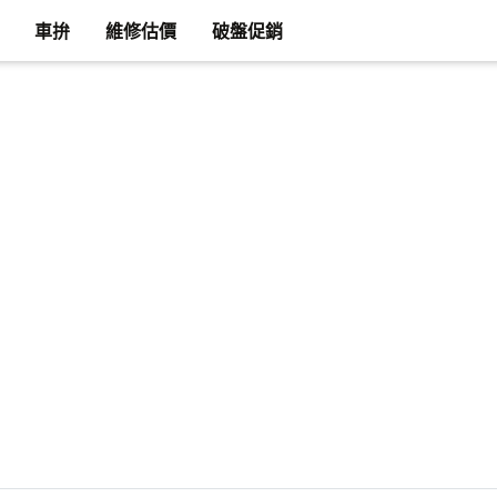
車拚
維修估價
破盤促銷