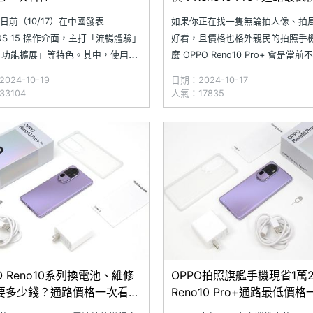
理(2024.10)
 日前（10/17）在中國發表
如果你正在找一隻無論拍人像、拍
orOS 15 操作介面，主打「流暢體驗」
好看，且價格也格外親民的拍照手
I 功能擴展」等特色。其中，使用體
麼 OPPO Reno10 Pro+ 會是當
於極光引擎、潮汐引擎等自研架
選擇，重點在於 Reno10 Pro+ 除
024-10-19
日期：2024-10-17
造出滑順且省電的使用感受；搭配
業人像模式外，還擁有 3 倍望遠鏡
3104
人氣：17835
光影」設計語言，提供新設計圖示
便你拍近、拍遠都好用！究竟 OPP
介面。同步將 AI 技術導入小布助
Reno10 Pro+ 目前通路最低價格
供一拍即知、一圈即問
O Reno10系列換電池、維修
OPPO拍照旗艦手機現省1萬
要多少錢？通路價格一次看
Reno10 Pro+通路最低價
4.8)
(2024.7)