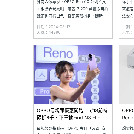
身為人像專家，OPPO Reno10 系列不只
你手中的
主相機表現亮眼，前置 3,200 萬畫素自拍
來愈差
鏡頭也同樣出色，搭配輕薄機身，隨時輕
法安心
鬆拍出美照；特別是 Reno10 Pro+，作為
成螢幕
日期：2024-08-17
日期：2
Reno 系列中少數搭載高通旗艦處理器的機
使用，
人氣：44960
人氣：1
型，還擁有潛望式鏡頭、100W 快充。上
的手機煥
市一年後，部分 OPPO Reno10 系
系列目
均維修
OPPO母親節優惠開跑！5/18前輸
OP
碼折6千、下單抽Find N3 Flip
Ren
母親節即將到來，OPPO 今日（5/2）宣
想要找