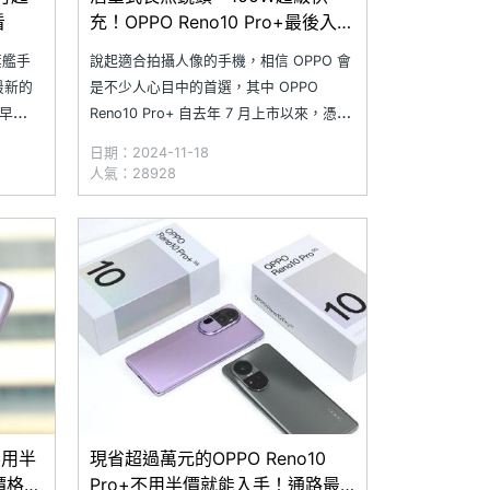
看
充！OPPO Reno10 Pro+最後入手
通路與價格一次看(2024.11)
旗艦手
說起適合拍攝人像的手機，相信 OPPO 會
載最新的
是不少人心目中的首選，其中 OPPO
稍早
Reno10 Pro+ 自去年 7 月上市以來，憑藉
 款
著出色的鏡頭模組與專業的人像攝影模
日期：2024-11-18
台灣發表
式，獲得網友高度關注。隨著 OPPO
人氣：28928
推出國際
Reno10 Pro+ 已在台灣上市 1 年多的時
間，儘管價格來到甜蜜點，但
不用半
現省超過萬元的OPPO Reno10
低價格整
Pro+不用半價就能入手！通路最