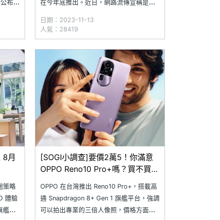
同時公布新
在今年底推出。近日，網路流傳宣稱是
機身設計
OPPO Reno11 系列機身渲染圖，透露背部
日期：2023-11-13
石、曜
設計以前代輪廓為基礎進行調整；微博用
人氣：28419
石青款
戶數碼閒聊站則宣稱取得 Reno11 系列部
分產品規格，透露新機最快 11 月底發表，
且
 8月
[SOGI小調查]要價2萬5！你滿意
OPPO Reno10 Pro+嗎？買不買
單？
圈策略
OPPO 在台灣推出 Reno10 Pro+，搭載高
O 體驗
通 Snapdragon 8+ Gen 1 旗艦平台，強調
間旗艦店
可以拍出專業的三倍人像照，價格方面