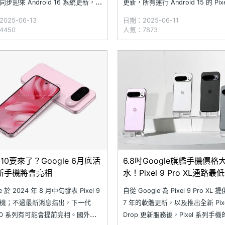
步迎來 Android 16 系統更新，讓
更新，所有運行 Android 15 的 Pix
Pixel 手機變得更聰明、更貼心。不
都可以陸續收到最新的更新。在這
025-06-13
日期：2025-06-11
VIP 聯絡人小工具、AI 攝影教學，還
中，Google 修正了許多問題，像
4450
人氣：7873
版放大鏡和相簿編輯功能，每一項
識、藍牙、相機、顯示與圖形等，
實用，完全
帶來更好的使用
el 10要來了？Google 6月底活
6.8吋Google旗艦手機價格
新手機將會亮相
水！Pixel 9 Pro XL通路最
一次看(2025.5)
e 於 2024 年 8 月中旬發表 Pixel 9
自從 Google 為 Pixel 9 Pro XL
機；不過最新消息指出，下一代
7 年的軟體更新，以及推出全新 Pixe
el 10 系列有可能會提前亮相。國外網
Drop 更新服務後，Pixel 系列手