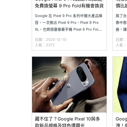
免費換螢幕 9 Pro Fold有機會換貨
價比
(2025
Google 在 Pixel 9 Pro 系列中擴大產品陣
換了台
容，一次推出 Pixel 9 Pro、Pixel 9 Pro
像中那麼
XL，也將摺疊螢幕手機 Pixel 9 Pro Fold
器，讓你
納入其中。Google 稍早確認部分 Pixel 9
嗎？那
日期：2025-12-10
日期：2
Pro 與 Pixel 9 Pro XL 出現顯示問題，將
Goog
人氣：2372
人氣：1
提供「免費
表現、
卻便宜
藏不住了？Google Pixel 10與多
Goo
款新品規格及特色遭曝光
洩！