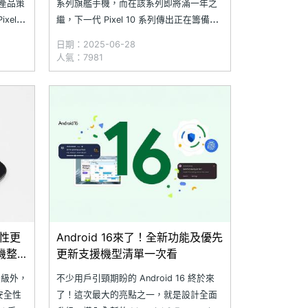
的產品策
系列旗艦手機，而在該系列即將滿一年之
ixel
繼，下一代 Pixel 10 系列傳出正在籌備
 等機
中。近日，國外網站 Android Headlines
日期：2025-06-28
ines
與 Android Authority 宣稱取得 Google
人氣：7981
Pixel 10 基礎版的產品規格
全性更
Android 16來了！全新功能及優先
機整
更新支援機型清單一次看
統升級外，
不少用戶引頸期盼的 Android 16 終於來
月安全性
了！這次最大的亮點之一，就是設計全面