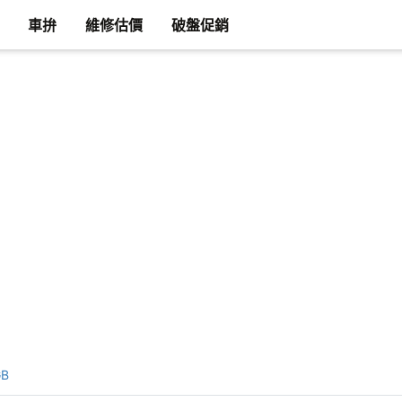
車拚
維修估價
破盤促銷
GB