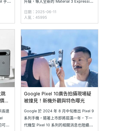
el 手機
升級，導入全新的 Material 3 Expressive
波更新
風格，整體看起來更現代、更有層次感，
日期：2025-06-11
是生物辨
操作起來也更直覺。另外，Android 16 將
人氣：45995
為用戶
會優先在 Pixel 手機上釋出，其他品牌手
機也會在今年稍晚
大跳
Google Pixel 10廣告拍攝現場疑
低價格
被撞見！新機外觀與特色曝光
 提供長達
Google 於 2024 年 8 月中旬推出 Pixel 9
l
系列手機，隨著上市即將屆滿一年，下一
機的可玩
代機型 Pixel 10 系列的相關消息也陸續曝