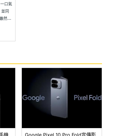
，一口氣
機，並同
，雖然在
代工，
是回歸主
步。究
艦手機
Google Pixel 10 Pro Fold宣傳影