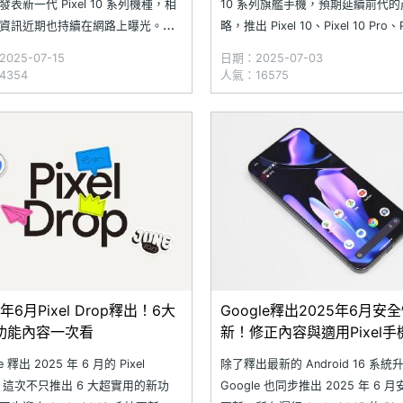
表新一代 Pixel 10 系列機種，相
10 系列旗艦手機，預期延續前代
資訊近期也持續在網路上曝光。近
略，推出 Pixel 10、Pixel 10 Pro、P
部落客 Roland Quandt 宣稱取得
10 Pro XL 以及 Pixel 10 Pro Fold
025-07-15
日期：2025-07-03
le Pixel 10 系列歐洲版本的新機儲存
型。近日，國外網站 Android Headl
4354
人氣：16575
售價資訊，顯示新機售價可能跟前
宣稱取得 Goog
；不過，預期同場亮
5年6月Pixel Drop釋出！6大
Google釋出2025年6月安
功能內容一次看
新！修正內容與適用Pixel手
理
e 釋出 2025 年 6 月的 Pixel
除了釋出最新的 Android 16 系
p！這次不只推出 6 大超實用的新功
Google 也同步推出 2025 年 6 