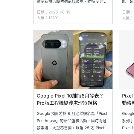
顯示新機仍將依循前代節奏，維持 8 月發
能，還同
表。近期，YouTube 頻道 Made by
你的 
日期：2025-06-19
日期：2
Google 公開一段新影片，首次正式提及
管是 
人氣：13101
人氣：
「Pixel 10」型號，外界普遍解讀為
是升級
Google 開始為新一代手機進行預
都超級
Google Pixel 10維持8月發表？
Pix
Pro版工程機疑洩處理器規格
動傳
Google 預計將於 6 月底舉辦名為「Pixel
Googl
Penthouse」的新品體驗活動，屆時將邀
系列手
請媒體、大型零售商，以及 25 名 Pixel 超
Pix