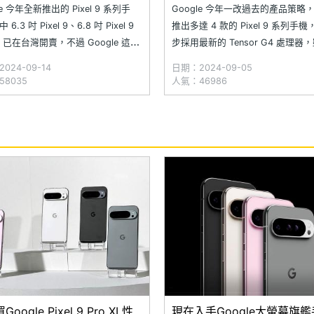
測
le 今年全新推出的 Pixel 9 系列手
Google 今年一改過去的產品策略
6.3 吋 Pixel 9、6.8 吋 Pixel 9
推出多達 4 款的 Pixel 9 系列手
XL 已在台灣開賣，不過 Google 這次
步採用最新的 Tensor G4 處理器
對手機背面的 Camera Bar 進行
晶片製程上仍是延續 4 奈米的三星
024-09-14
日期：2024-09-05
計，兩款手機也全面改為平面邊框
不過這次 Tensor G4 核心架構則
8035
人氣：46986
並且分別採用亮面、霧面的背蓋質
流的 8 核心設計，續航則有明顯進
竟 Google Pixel
oogle Pixel 9 Pro XL性
現在入手Google大螢幕旗