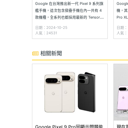
驗一次看
開箱
Google 在台灣推出新一代 Pixel 9 系列旗
Goog
艦手機，這次包含摺疊手機在內一共有 4
機，其中 
款機種，全系列也都採用最新的 Tensor
Pro 
G4 晶片，不僅帶來豐富的 AI 影像編輯功
除了有針
日期：2024-10-25
日期：2
能，隨著近期正式開放 Android 15 系統升
重新設
人氣：24531
人氣：5
級後，Pixel 9 系列也一口氣追加私人空
設計，
間、失竊防護等實用功能，
相關新聞
Google Pixel 9 Pro因顯示問題能
現在買G