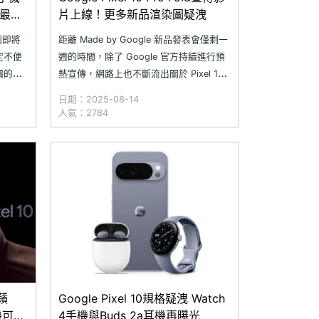
路最低
片上線！更多新品渲染圖疑洩
系列即將
距離 Made by Google 新品發表會僅剩一
定不便
週的時間，除了 Google 官方持續進行預
價的
熱宣傳，網路上也不斷流出關於 Pixel 10
好選擇。
系列等多款新品的消息。近日，Google 釋
日期：2025-08-14
Actua
出即將發表的新一代摺疊螢幕手機 Pixel
人氣：2784
16GB
10 Pro Fold 宣傳影片，同時揭露部分外觀
設計；此外，多個來
嗆蘋
Google Pixel 10規格疑洩 Watch
疊機可能
4手機與Buds 2a耳機再曝光