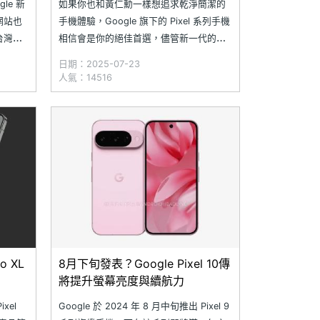
gle 新
如果你也和黃仁勳一樣想追求乾淨簡潔的
網站也
手機體驗，Google 旗下的 Pixel 系列手機
台灣時
相信會是你的絕佳首選，儘管新一代的
新機。同
Pixel 10 系列即將在 8/21 亮相，但考量新
日期：2025-07-23
o 的外
手機價格通常較高，現在想買便宜就選
人氣：14516
可提前
Pixel 9 系列吧，其中 Pixel 9 Pro XL 不僅
配備
ro XL
8月下旬發表？Google Pixel 10傳
將提升螢幕亮度與續航力
xel
Google 於 2024 年 8 月中旬推出 Pixel 9