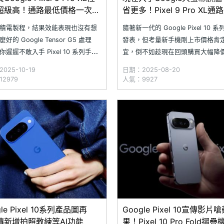
超級高！通路最低價格一次看
省更多！Pixel 9 Pro XL通
.10)
價格一次看(2025.8)
積電製程，結果效能表現也沒有想
隨著新一代的 Google Pixel 10 
好的 Google Tensor G5 處理
發表，但考量新手機剛上市價格肯
遲遲不敢入手 Pixel 10 系列手機
宜，倒不如趁現在回頭購買大幅降
可以退而求其次購買前一代的
Pixel 9 Pro XL 反而是更優惠的
025-10-19
日期：2025-08-20
le Pixel 9 Pro XL！這款手機的效能
Pixel 9 Pro XL 擁有 6.8 吋 Super 
2979
人氣：9927
硬體規格與新款差異不大，但價格
大螢幕，搭載 Tensor G4 處理器、
非常多，很適合在意性價比的用戶
gle Pixel 10系列產品圖再
Google Pixel 10宣傳影片
傳新增拍照教練等AI功能
果！Pixel 10 Pro Fold摺