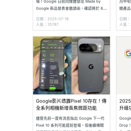
場！Google 日前向媒體發出 Made by
月中旬發
Google 新品發表會邀請函，確認將於 8
關產品
月 20 日舉行，屆時將有多款 Pixel 手機、
日，科技
日期：2025-07-18
日期：2
Pixel Watch 智慧手錶、Pixel Buds 耳機
Goog
人氣：35787
人氣：
等新品推出，同時將搭配其他 Google 生
容量與
態系
代相同
Google影片透露Pixel 10存在！傳
202
全系列相機新增長焦微距功能
升級
儘管先前一度有消息指出 Google 下一代
Googl
Pixel 10 系列可能提前登場，但後續傳聞
Dro