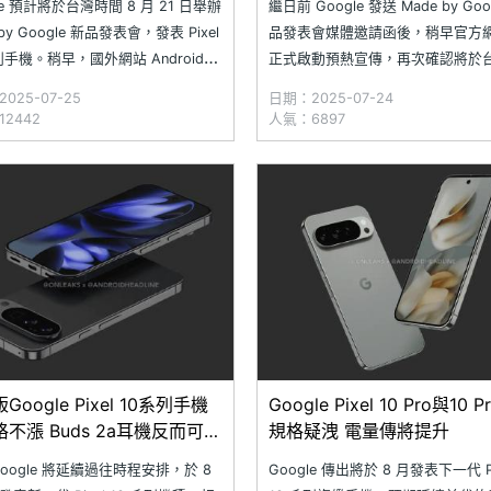
le 預計將於台灣時間 8 月 21 日舉辦
繼日前 Google 發送 Made by Goo
 by Google 新品發表會，發表 Pixel
品發表會媒體邀請函後，稍早官方
列手機。稍早，國外網站 Android
正式啟動預熱宣傳，再次確認將於
rity 發現 Google Play 商店曾短暫
間 8 月 21 日發表 Pixel 10 系列
025-07-25
日期：2025-07-24
ixel 10 系列的宣傳廣告，不僅曝光
時，Google 搶先公開 Pixel 10 Pr
2442
人氣：6897
機型外觀，也透露部分購
觀設計，並開放預約登記，讓用戶
取得專屬優惠、開賣
Google Pixel 10系列手機
Google Pixel 10 Pro與10 P
不漲 Buds 2a耳機反而可能
規格疑洩 電量傳將提升
Google 將延續過往時程安排，於 8
Google 傳出將於 8 月發表下一代 Pi