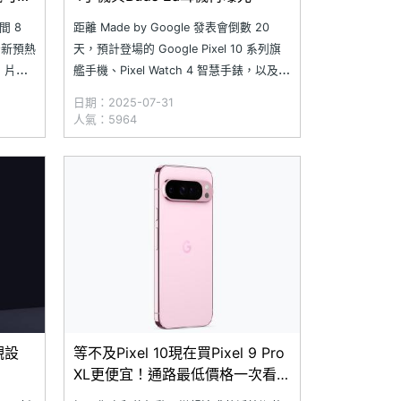
間 8
距離 Made by Google 發表會倒數 20
出全新預熱
天，預計登場的 Google Pixel 10 系列旗
，片中
艦手機、Pixel Watch 4 智慧手錶，以及
Pixel Buds 2a 真無線藍牙耳機等新產品，
日期：2025-07-31
el 10
相關資訊持續在網路流出。近日，科技部
人氣：5964
 10
落客 Evan Blass 再度公開 Google
外觀設
等不及Pixel 10現在買Pixel 9 Pro
XL更便宜！通路最低價格一次看
(2025.7)