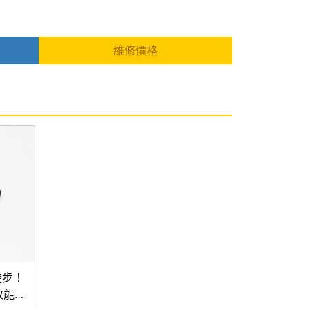
維修價格
進步！
XL效能實