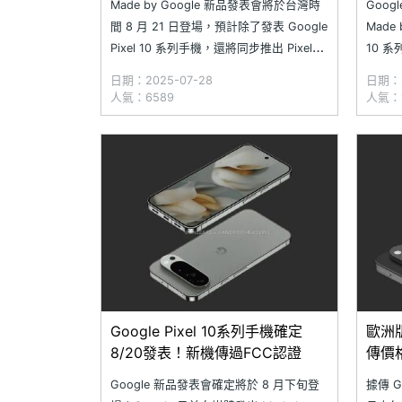
Made by Google 新品發表會將於台灣時
Goog
間 8 月 21 日登場，預計除了發表 Google
Made
Pixel 10 系列手機，還將同步推出 Pixel
10 系
Watch 4 智慧手錶、Pixel Buds 2a 藍牙耳
Autho
日期：2025-07-28
日期：2
機等多款新品。近日，科技部落客 Evan
上架 P
人氣：6589
人氣：1
Blass、國外網站 Android H
4 款
Google Pixel 10系列手機確定
歐洲版
8/20發表！新機傳過FCC認證
傳價格
變貴
Google 新品發表會確定將於 8 月下旬登
據傳 