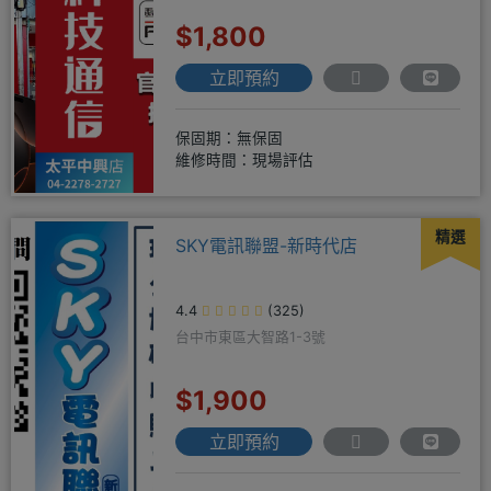
$1,800
立即預約
保固期：無保固
維修時間：現場評估
精選
SKY電訊聯盟-新時代店
4.4
(325)
台中市東區大智路1-3號
$1,900
立即預約