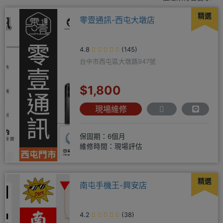
精選
零壹通訊-西屯大墩店
4.8
(145)
台中市西屯區大墩路947號
$1,800
現場維修
保固期：6個月
維修時間：現場評估
精選
南屯手機王-興安店
4.2
(38)