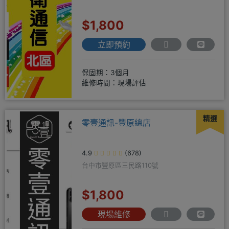
$1,800
立即預約
保固期：3個月
維修時間：現場評估
精選
零壹通訊-豐原總店
4.9
(678)
台中市豐原區三民路110號
$1,800
現場維修