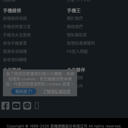
realme
小米 17T Pro
手機維修
手機王
搞懂維修保固
關於我們
手機送修要注意
聯絡我們
手機泡水怎麼救
隱私權政策
安卓手機重置
智慧財產權聲明
蘋果安卓跳槽
FB登入問題
安卓資料轉移
合作聯絡
合作夥伴
為了提供您更優質的個人化體驗，本網
廣告刊登
法律顧問
站使用 cookies，若您繼續瀏覽本網
站，代表您同意我們的 cookies 政策。
加入商店報價
媒體合作
我知道了!
了解隱私權政策
新聞聯絡
Copyright © 1999-2026 首機網路股份有限公司 All rights reserved.