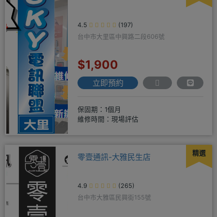
4.5
(197)
台中市大里區中興路二段606號
$1,900
立即預約
保固期：1個月
維修時間：現場評估
精選
零壹通訊-大雅民生店
4.9
(265)
台中市大雅區民興街155號