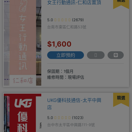
精選
女王行動通訊-仁和店置頂
5.0
(2679)
台南市東區仁和路53號
$1,600
立即預約
保固期：1個月
維修時間：現場評估
精選
UKG優科技通信-太平中興
店
5.0
(1023)
台中市太平區中興路111-9號