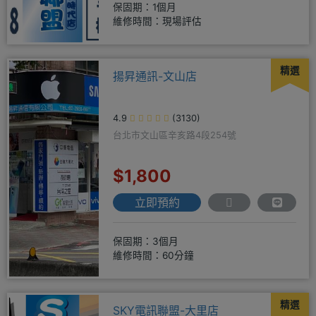
保固期：1個月
維修時間：現場評估
精選
揚昇通訊-文山店
4.9
(3130)
台北市文山區辛亥路4段254號
$1,800
立即預約
保固期：3個月
維修時間：60分鐘
精選
SKY電訊聯盟-大里店