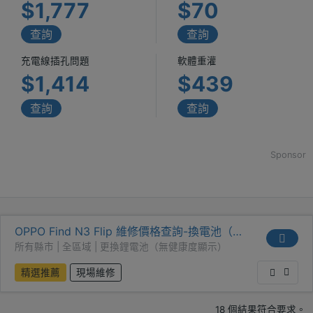
$1,777
$70
查詢
查詢
充電線插孔問題
軟體重灌
$1,414
$439
查詢
查詢
Sponsor
OPPO Find N3 Flip 維修價格查詢-換電池（無
健康度）
所有縣市 | 全區域 | 更換鋰電池（無健康度顯示）
精選推薦
現場維修
18 個結果符合要求。