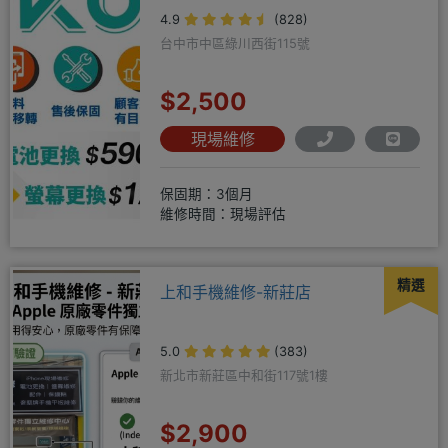
4.9
(828)
台中市中區綠川西街115號
$2,500
現場維修
保固期：3個月
維修時間：現場評估
精選
上和手機維修-新莊店
5.0
(383)
新北市新莊區中和街117號1樓
$2,900