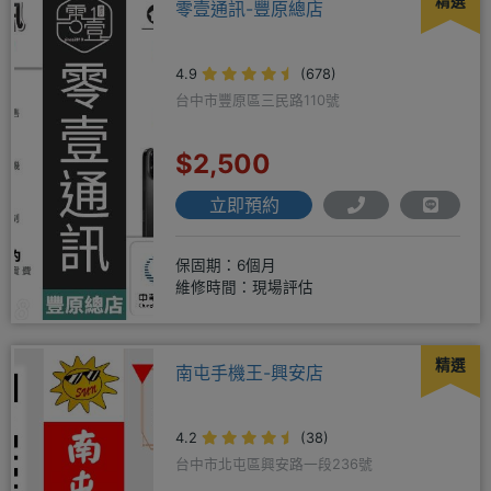
精選
零壹通訊-豐原總店
4.9
(678)
台中市豐原區三民路110號
$2,500
立即預約
保固期：6個月
維修時間：現場評估
精選
南屯手機王-興安店
4.2
(38)
台中市北屯區興安路一段236號