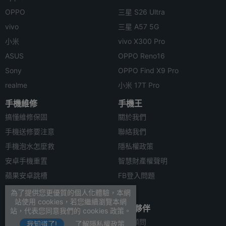
OPPO
三星 S26 Ultra
vivo
三星 A57 5G
小米
vivo X300 Pro
ASUS
OPPO Reno16
Sony
OPPO Find X9 Pro
realme
小米 17T Pro
手機維修
手機王
搞懂維修保固
關於我們
手機送修要注意
聯絡我們
手機泡水怎麼救
隱私權政策
安卓手機重置
智慧財產權聲明
蘋果安卓跳槽
FB登入問題
安卓資料轉移
為了提供您更優質的個人化體驗，本網
站使用 cookies，若您繼續瀏覽本網
合作聯絡
合作夥伴
站，代表您同意我們的 cookies 政策。
廣告刊登
法律顧問
我知道了!
了解隱私權政策