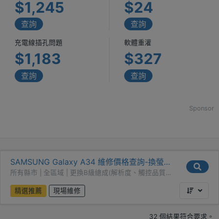
$1,245
$24
查詢
查詢
充電線插孔問題
軟體重灌
$1,183
$327
查詢
查詢
Sponsor
SAMSUNG Galaxy A34 維修價格查詢-換螢幕
（品質次佳）
所有縣市 | 全區域 | 更換B級總成(解析度、觸控品質次
佳)
精選推薦
現場維修
32 個結果符合要求。