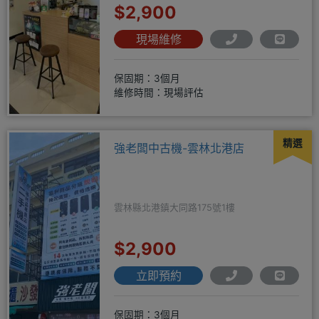
$2,900
現場維修
保固期：3個月
維修時間：現場評估
精選
強老闆中古機-雲林北港店
雲林縣北港鎮大同路175號1樓
$2,900
立即預約
保固期：3個月