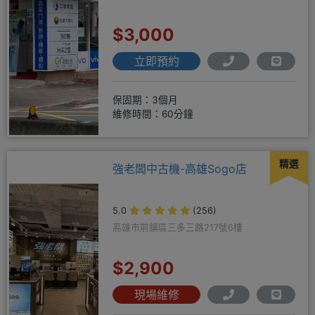
$3,000
立即預約
保固期：3個月
維修時間：60分鐘
精選
強老闆中古機-高雄Sogo店
5.0
(256)
高雄市前鎮區三多三路217號6樓
$2,900
現場維修