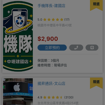
精選
手機隊長-建國店
5.0
(17)
桃園市中壢區中平路43號
$2,900
立即預約
保固期：3個月
維修時間：現場評估
精選
揚昇通訊-文山店
4.9
(3130)
台北市文山區辛亥路4段254號