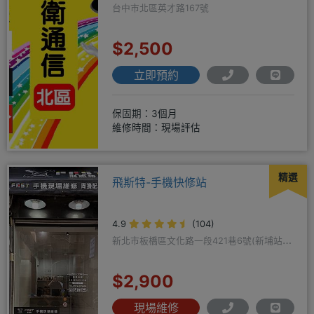
台中市北區英才路167號
$2,500
立即預約
保固期：3個月
維修時間：現場評估
精選
飛斯特-手機快修站
4.9
(104)
新北市板橋區文化路一段421巷6號(新埔站一
號出口旁)
$2,900
現場維修