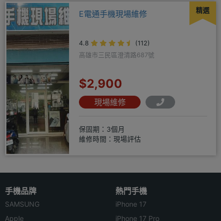
精選
E電通手機現場維修
4.8
(112)
高雄市三民區澄清路687號
$2,900
現場維修
保固期：3個月
維修時間：現場評估
手機品牌
熱門手機
SAMSUNG
iPhone 17
Apple
iPhone 17 Pro