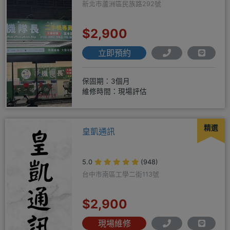
新北市蘆洲區民族路292號
$2,900
立即預約
保固期：3個月
維修時間：現場評估
精選
皇凱通訊
5.0
(948)
台中市南區工學二街113號
$2,900
現場維修