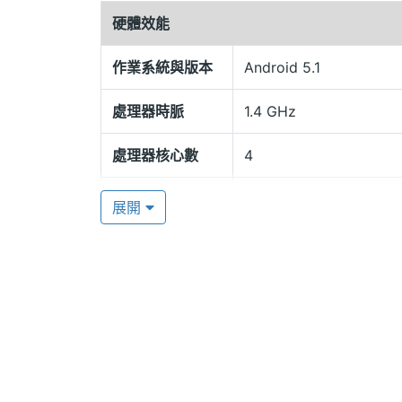
文件及下載 App，給予你豐富的娛樂體驗。相機
硬體效能
機、200 萬畫素前鏡頭，無時無刻都可拍
作業系統與版本
Android 5.1
處理器時脈
1.4 GHz
處理器核心數
4
YANG YI Y5+ 功能特色
◎ 3G + 2G 與雙卡雙待
RAM記憶體
1 GB
展開
◎ 採用 Android 5.1 Lollipop 作業系統
ROM儲存空間
8 GB
◎ 4 吋 800 x 480pixels 解析度 LCD 
◎ 內建 1GHz 四核心處理器
記憶卡
microSD
◎ 內建 1GB RAM / 8GB ROM 儲存空間
最大擴充儲存空
32 GB
◎ 500 萬畫素主相機、200 萬畫素前鏡頭
間
◎ Wi-Fi、藍牙
◎ 支援 microSD 記憶卡，最高可擴充至 
電池容量
1300 mAh