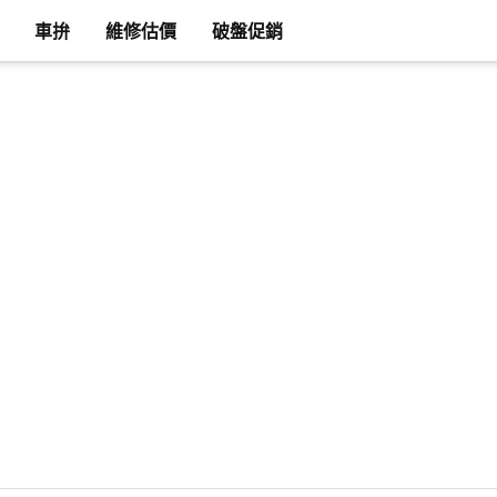
車拚
維修估價
破盤促銷