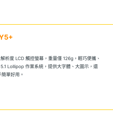
Y5+
pixels 解析度 LCD 觸控螢幕，重量僅 126g，輕巧便攜、
id 5.1 Lollipop 作業系統，提供大字體、大圖示，還
手簡單好用。
1GB RAM / 8GB ROM，還支援 3G + 2G 與雙卡雙
microSD 記憶卡擴充 32GB 儲存空間，能收藏媒體