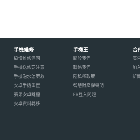
用※
手機維修
手機王
合
搞懂維修保固
關於我們
廣
手機送修要注意
聯絡我們
加
手機泡水怎麼救
隱私權政策
新
安卓手機重置
智慧財產權聲明
蘋果安卓跳槽
FB登入問題
安卓資料轉移