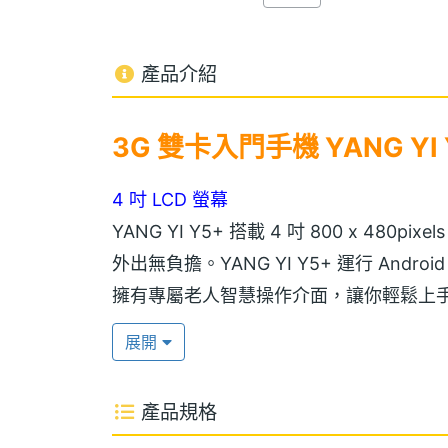
產品介紹
3G 雙卡入門手機 YANG YI 
4 吋 LCD 螢幕
YANG YI Y5+ 搭載 4 吋 800 x 480
外出無負擔。YANG YI Y5+ 運行 Andro
擁有專屬老人智慧操作介面，讓你輕鬆上
展開
500 萬畫素主相機
YANG YI Y5+ 搭載 1GHz 四核心處理器、
產品規格
待，同時內建 Facebook 應用，並可透過 