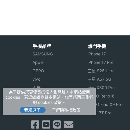
顯示螢幕
※本文為 SOGI 手機王版權所有，未經授權不得轉載使
主螢幕尺寸
4 inch
主螢幕解析度
800x480 pixels
手機品牌
熱門手機
SAMSUNG
iPhone 17
主螢幕像素密度
233 ppi
Apple
iPhone 17 Pro
主螢幕材質
LCD
OPPO
三星 S26 Ultra
vivo
三星 A57 5G
主螢幕觸控
Yes
小米
vivo X300 Pro
為了提供您更優質的個人化體驗，本網站使用
ASUS
OPPO Reno16
cookies，若您繼續瀏覽本網站，代表您同意我們
的 cookies 政策。
Sony
OPPO Find X9 Pro
我知道了!
了解隱私權政策
realme
小米 17T Pro
相機規格