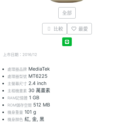
全部
比較
最愛
上市日期：2016/12
MediaTek
處理器品牌
MT6225
處理器型號
2.4 inch
主螢幕尺寸
30 萬畫素
主相機畫素
1 GB
RAM記憶體
512 MB
ROM儲存空間
101 g
機身重量
紅, 金, 黑
機身顏色