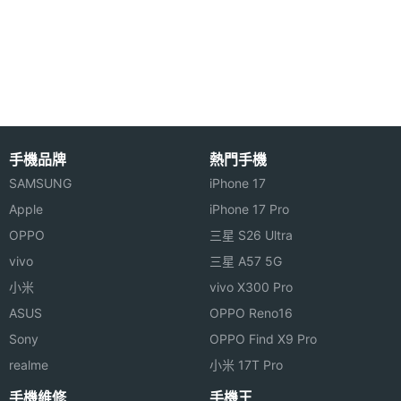
◎ 2.4 吋 320 x 240pixels 解析度主螢幕 + 1.44 吋外
最大擴
8 GB
充儲存
螢幕
空間
◎ 內建 MediaTek MT6225 單核心處理器
◎ 內建 1GB RAM / 512MB ROM 儲存空間
最大通
2 hr
話時間
◎ 30 萬畫素主相機
◎ 3G、藍牙
手機品牌
熱門手機
最大待
4 day
◎ 支援 microSD 記憶卡，最高可擴充至 8GB 儲存空
機時間
SAMSUNG
iPhone 17
間
Apple
iPhone 17 Pro
顯示螢幕
OPPO
三星 S26 Ultra
※本文為 SOGI 手機王版權所有，未經授權不得轉載使用※
vivo
三星 A57 5G
主螢幕
2.4 inch
小米
vivo X300 Pro
尺寸
ASUS
OPPO Reno16
主螢幕
320x240 pixels
Sony
OPPO Find X9 Pro
解析度
realme
小米 17T Pro
手機維修
手機王