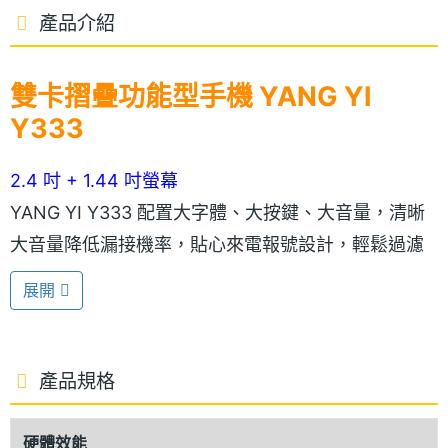
產品介紹
雙卡摺疊功能型手機 YANG YI
Y333
2.4 吋 + 1.44 吋螢幕
YANG YI Y333 配置大字體、大按鍵、大音量，清晰
大音量降低漏接機率，貼心來電報號設計，輕鬆過濾
來電；並配有快捷熱鍵，輕鬆快速撥號，讓銀髮族輕
展開
鬆使用手機無負擔。YANG YI Y333 配備 2.4 吋 320
x 240pixels 解析度主螢幕與 1.44 吋外螢幕，超大字
體閱讀更清晰；此款手機提供金、紅、黑共三款顏
產品規格
色。
硬體效能