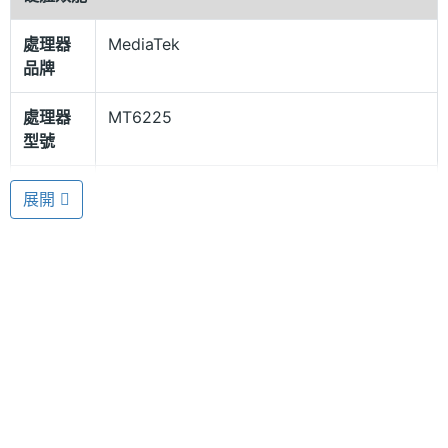
內建 Facebook
處理器
MediaTek
YANG YI Y333 搭載 MediaTek MT6225 單核心處理
品牌
器、1GB RAM / 512MB ROM；支援影片、圖片、音
樂播放，檔案一覽無遺好方便，並配置 30 萬畫素主相
處理器
MT6225
型號
機，內建 Facebook 社群軟體應用程式，還支援 3G
上網，可隨時與親友分享生活點滴。YANG YI Y333
處理器
1
展開
配有 LED 手電筒，手機邊殼即可開關，夜間外出可方
核心數
便照明，安全加分。
RAM記
1 GB
憶體
ROM儲
512 MB
存空間
YANG YI Y333 功能特色
記憶卡
microSD
◎ 3G + 2G 雙卡雙待