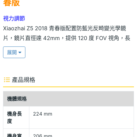
春版
視力調節
Xiaozhai Z5 2018 青春版配置防藍光反畸變光學鏡
片，鏡片直徑達 42mm，提供 120 度 FOV 視角，長
時間配戴也不易感到疲勞，支援瞳距、屈光度雙調節
展開
（瞳距調節 60 - 72mm），利用機身側邊的實體旋
鈕，進行近視六百度至遠視兩百度的範圍調整，主打
不需配戴眼鏡也能輕鬆享受 VR 體驗。Xiaozhai Z5
產品規格
2018 青春版機身採用一體式設計，使用 ABS 支架搭
配北歐風格蒙布工藝，具備透氣散熱等特性，用戶可
機體規格
自由拆卸清潔，頭戴選用親膚性材質布料製成，提高
機身長
224 mm
頭部的包覆效果，改善仰躺時配戴的舒適度。
度
Hi-Fi 包耳式耳罩
機身寬
206 mm