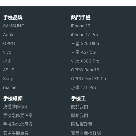
Xiaozhai Z5 2018 青春版功能特色
手機品牌
熱門手機
◎ 適用於 4.7 吋至 6 吋以上 iOS 與 Android 智慧型
SAMSUNG
iPhone 17
手機搭配使用
Apple
iPhone 17 Pro
◎ 防藍光反畸變光學鏡片
OPPO
三星 S26 Ultra
◎ 鏡片直徑 42mm
vivo
三星 A57 5G
小米
vivo X300 Pro
◎ 120 度 FOV 視角
ASUS
OPPO Reno16
◎ 瞳距、屈光度雙調節，瞳距調節：60 - 72mm
Sony
OPPO Find X9 Pro
Xiaozhai Z5 2018 青春版已於
realme
小米 17T Pro
2018 年 3 月在中國上市，以上規格
手機維修
手機王
僅供參考，手機王隨時補充最新資
搞懂維修保固
關於我們
料。
手機送修要注意
聯絡我們
手機泡水怎麼救
隱私權政策
安卓手機重置
智慧財產權聲明