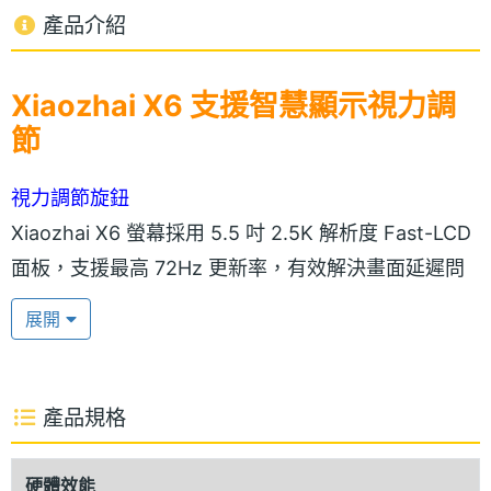
產品介紹
Xiaozhai X6 支援智慧顯示視力調
節
視力調節旋鈕
Xiaozhai X6 螢幕採用 5.5 吋 2.5K 解析度 Fast-LCD
面板，支援最高 72Hz 更新率，有效解決畫面延遲問
題，並強化 3D 顯示效果，提供智慧顯示視力調節技
展開
術，透過機身側邊的視力調節旋鈕，進行近視四百度
至遠視兩百度的調整，超出範圍時也可配戴眼鏡使
用，螢幕還能實時數字顯示，讓你操作更直觀，前殼
產品規格
面板選用精緻網布材質，不僅能防範漏光問題，也可
提升透氣性，為使用者帶來高品質的穿戴體驗，搭配
硬體效能