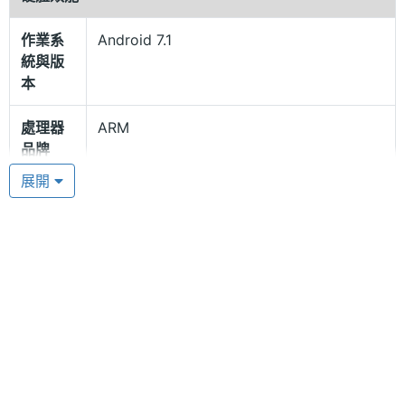
可折疊式的設計，出遊攜帶更加便利。Xiaozhai X6
作業系
Android 7.1
支援環境音監聽，當用戶在使用裝置的同時，周遭若
統與版
是傳來聲響，系統會自動開啟麥克風進行偵聽，避免
本
錯過任何一個重要的消息，此外，機身上也配置多組
處理器
ARM
實體按鍵，提供消費者更直覺便利的操作體驗。
品牌
展開
即時耳返功能
處理器
Cortex-V9
型號
Xiaozhai X6 運行 Android 7.1 Nougat 作業系統、
XZOS 1.0 操作介面，內建 ARM Cortex-V9, 1.8GHz
處理器
1.8 GHz
四核心處理器、2GB RAM / 16GB ROM，配置
時脈
4,000mAh 電池，使用裝置時可將 CPU 維持在高頻率
處理器
4
模式，再透過 ATW 算法來平滑每一幀畫面，降低視覺
核心數
上的延遲感，搭載獨立運動感測器，可針對用戶的頭
圖形處
Mali-T760
部運動進行監測，並同步畫面顯示，解決長時間觀看