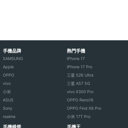
理器
會帶來的暈眩問題。Xiaozhai X6 支援即時耳返功
能，採用獨立耳放與 DSP 晶片，能提升音質表現，帶
RAM記
2 GB
憶體
來清晰的重低音體驗，具備特殊美聲算法，提供 6 種
現場音效模式與 4 種變聲效果。
ROM儲
16 GB
存空間
手機品牌
熱門手機
4K 影片播放
記憶卡
microSD
SAMSUNG
iPhone 17
Xiaozhai X6 支援多人在線社交 KTV 功能，內建上萬
Apple
iPhone 17 Pro
首音樂 MV ，隨時隨地能與好友共同線上歡唱，耳機
最大擴
128 GB
OPPO
三星 S26 Ultra
方面具備獨立聲卡驅動 50mm 大振膜耳機單元，採用
充儲存
vivo
三星 A57 5G
空間
包耳式設計，擁有良好的隔音效果，能夠阻絕外部噪
小米
vivo X300 Pro
音，減少漏音現象，提供優秀的聲音表現。Xiaozhai
電池容
4000 mAh
ASUS
OPPO Reno16
X6 支援 4K 影片播放，透過非球面高透鏡片可呈現
量
Sony
OPPO Find X9 Pro
IMAX 級電影院的效果，內置豐富的影片 APP，用戶
realme
小米 17T Pro
最大待
0.16 day
可依喜好選擇收看喜愛的影片內容。
手機維修
手機王
機時間