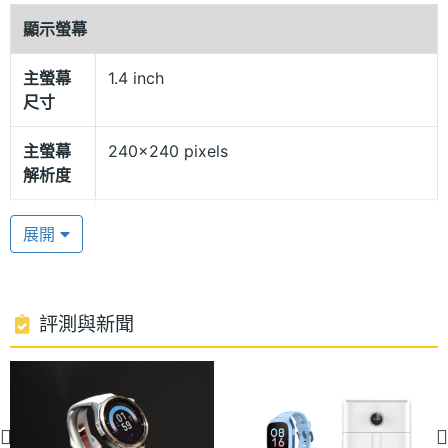
最長 5.5 天續航力
顯示螢幕
Xiaomi 智慧兒童手錶支援 4G LTE、4G 視訊通話，前
主螢幕
1.4 inch
置 200 萬畫素視訊廣角鏡頭，通話時能夠擁有良好的
尺寸
通話品質，搭配 Xiaomi Kids 應用程式可傳送語音訊
息與家庭群組連天，同時具備 AI 定位，並有安全區域
主螢幕
240x240 pixels
解析度
設定、路線記錄等功能，全天候保障孩子的安全。支
援勿擾模式、上課禁用、多種運動模式，日常使用更
主螢幕
242 ppi
展開
方便。續航方面，900mAh 電量，最長可達 5.5 天的
像素密
度
續航力，採用磁吸式充電方式。
主螢幕
Yes
評測與新聞
觸控
硬體效能
Xiaomi 智慧兒童手錶功能特色
電池容
900 mAh