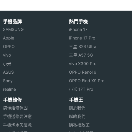
型
SIM卡
1
手機品牌
熱門手機
槽數
SAMSUNG
iPhone 17
Apple
iPhone 17 Pro
SIM卡
4G
OPPO
三星 S26 Ultra
槽設計
vivo
三星 A57 5G
SIM1
3G, 4G
小米
vivo X300 Pro
ASUS
OPPO Reno16
連接與應用
Sony
OPPO Find X9 Pro
realme
小米 17T Pro
Wi-Fi
Yes
手機維修
手機王
藍牙
Yes
搞懂維修保固
關於我們
手機送修要注意
聯絡我們
藍牙版
4.2
手機泡水怎麼救
隱私權政策
本