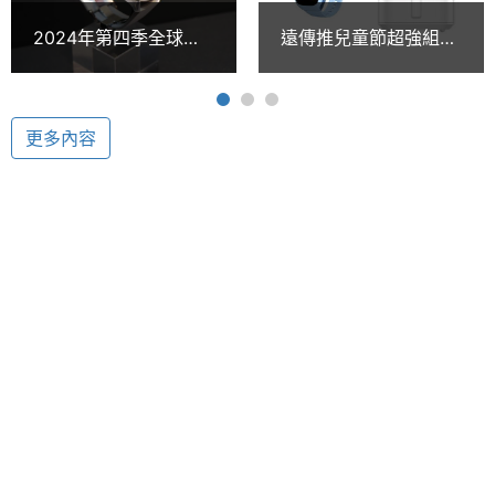
◎ 支援 4G LTE、4G 視訊通話
量
2024年第四季全球智
遠傳推兒童節超強組合
◎ 支援 iOS 12.0 / Android 6.0 以上系統版本裝置
慧手錶出貨少7% 小米
小米兒童手錶加氣炸鍋
單機使
5.5 day
◎ Xiaomi Kids 應用程式
反而成長高達135%
只要0元
用時間
◎ 1.4 吋 240 x 240pixels 解析度彩色觸控螢幕
更多內容
◎ 藍牙 4.2、GPS
◎ AI 定位、安全區域設定、路線記錄
◎ 前置 200 萬畫素視訊廣角鏡頭
◎ 語音訊息、家庭群組
相機規格
◎ 2ATM 防水等級
前相機
200 萬畫素
◎ 勿擾模式、上課禁用、多種運動模式
畫素
◎ 900mAh 電量，最長可達 5.5 天的續航力
◎ 採用磁吸式充電方式
通訊與網路
※本文為 SOGI 手機王版權所有，未經授權不得轉載使用※
SIM
nano-SIM
Card類