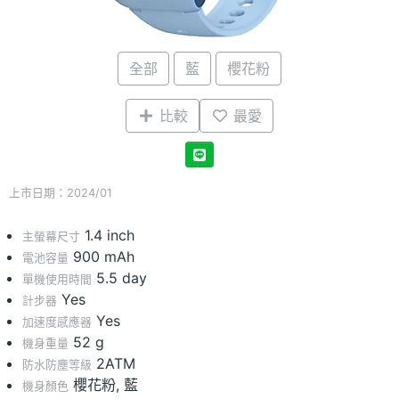
全部
藍
櫻花粉
比較
最愛
上市日期：2024/01
1.4 inch
主螢幕尺寸
900 mAh
電池容量
5.5 day
單機使用時間
Yes
計步器
Yes
加速度感應器
52 g
機身重量
2ATM
防水防塵等級
櫻花粉, 藍
機身顏色