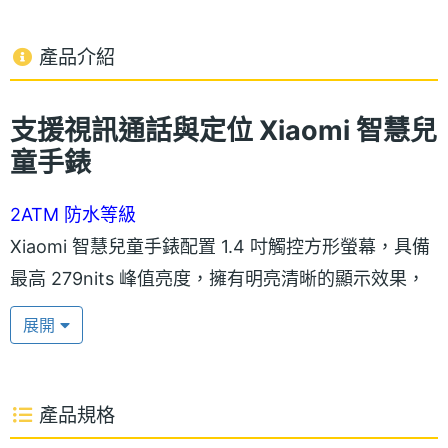
產品介紹
支援視訊通話與定位 Xiaomi 智慧兒
童手錶
2ATM 防水等級
Xiaomi 智慧兒童手錶配置 1.4 吋觸控方形螢幕，具備
最高 279nits 峰值亮度，擁有明亮清晰的顯示效果，
螢幕表面使用 AF 防指紋塗層，可防止日常使用帶來
展開
的髒污，錶岱使用親膚材質的矽膠錶帶，孩子佩戴更
舒適，2ATM 防水等級讓孩童水中玩樂也更加安全，
無須擔心因受潮而損壞。
產品規格