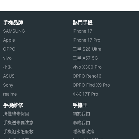
◎ 光學心率感測器
◎ 心率偵測、睡眠偵測、全天候血氧飽和度測量、壓
時間顯
Yes
示
力偵測、女性健康追蹤
手機品牌
熱門手機
SAMSUNG
iPhone 17
◎ 50 種以上運動模式
感應器
Apple
iPhone 17 Pro
◎ 14 天續航表現
OPPO
三星 S26 Ultra
陀螺儀
Yes
◎ 磁吸式充電設計
vivo
三星 A57 5G
計步器
Yes
小米
vivo X300 Pro
ASUS
OPPO Reno16
加速度
Yes
◎ 上述內容提到偵測功能的測量結果僅為參考，不能
Sony
OPPO Find X9 Pro
感應器
作爲診斷和治療依據。
realme
小米 17T Pro
心跳感
Yes
手機維修
手機王
※本文為 SOGI 手機王版權所有，未經授權不得轉載使用※
測器
搞懂維修保固
關於我們
手機送修要注意
聯絡我們
睡眠感
Yes
手機泡水怎麼救
隱私權政策
測器