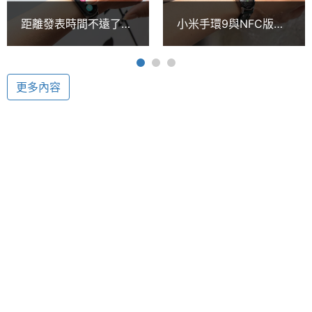
硬體效能
身體狀況；運動方面，擁有 50 種以上運動模式，搭配
距離發表時間不遠了？
小米手環9與NFC版疑
小米運動健康應用程式，能夠記錄用戶的運動資訊，
小米手環9代傳通過多
似通過中國認證 4月可
電池容
210 mAh
國認證
能發表
並查看各式運動數據。
量
更多內容
單機使
14 day
用時間
Xiaomi 手環 8 Active 功能特色
◎ 可與 Android 8.0 / iOS 12.0 以上版本裝置搭配使
用
連接與應用
◎ 1.47 吋 320 x 172pixels 解析度 TFT 觸控螢幕
◎ 可更換式腕帶設計
藍牙
Yes
◎ 藍牙 5.1
藍牙版
5.1
◎ 5ATM 防水等級
本