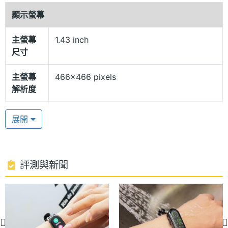
5ATM 防水等級
顯示螢幕
Xiaomi 手環 8 Active 擁有順手的環扣設計以及纖薄
主螢幕
1.43 inch
輕盈機身，具備 5ATM 防水等級，腕帶採用親膚 TPU
尺寸
材質，日常使用和運動在外都能享受舒適輕盈的佩戴
體驗，腕帶提供子夜黑或春日粉兩種顏色選擇，同時
主螢幕
466x466 pixels
解析度
推出多彩繽紛的腕帶可額外選購，消費者可以隨著自
己穿搭風格與喜好更換；續航方面，提供最長達 14 天
主螢幕
461 ppi
展開
續航力，採用磁吸式充電設計。
像素密
度
全天候 SpO2 血氧偵測
主螢幕
TFT
評測與新聞
Xiaomi 手環 8 Active 搭載光學心率感測器，具備全
材質
天候心率偵測、睡眠偵測、全天候血氧飽和度測量、
主螢幕
Yes
壓力偵測、女性健康追蹤，全天候 SpO2 血氧偵測可
觸控
設定傳送血氧飽和度過低的相關通知，隨時注意用戶