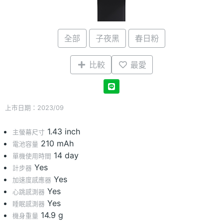
全部
子夜黑
春日粉
比較
最愛
上市日期：2023/09
1.43 inch
主螢幕尺寸
210 mAh
電池容量
14 day
單機使用時間
Yes
計步器
Yes
加速度感應器
Yes
心跳感測器
Yes
睡眠感測器
14.9 g
機身重量