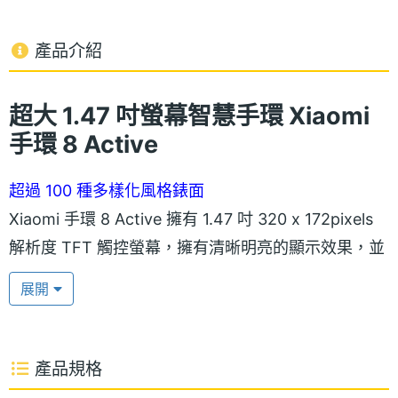
產品介紹
超大 1.47 吋螢幕智慧手環 Xiaomi
手環 8 Active
超過 100 種多樣化風格錶面
Xiaomi 手環 8 Active 擁有 1.47 吋 320 x 172pixels
解析度 TFT 觸控螢幕，擁有清晰明亮的顯示效果，並
採用 2.5D 微曲面強化玻璃搭配防指紋塗層，提升螢幕
展開
耐久性，也減少指紋和污漬的影響。顯示方面，帶來
嶄新設計 UI 介面，提供超過 100 種多樣化風格錶面選
擇，可以根據個人偏好和風格來搭配錶面。
產品規格