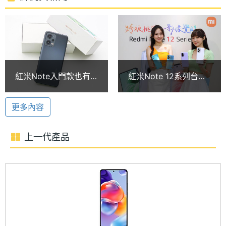
三選二 SIM 卡槽
時脈
Redmi Note 12 5G 256GB 搭載台積電 6nm 工藝製
處理器
8
程的 Qualcomm Snapdragon 4 Gen 1 八核心處理
核心數
器，擁有石墨散熱系統，內建 8GB RAM + 256GB
圖形處
Adreno 619
ROM，採用 Nano-SIM 三選二卡槽，支援 5G + 5G
紅米Note入門款也有
紅米Note 12系列台灣
理器
雙卡雙待，可透過 microSD 記憶卡擴充最高 1TB 儲
120Hz螢幕 Redmi
價格公布 4G手機12C
Note 12 5G開箱
同步亮相
存空間。續航方面，備有 5,000mAh 電池，結合 Mi-
RAM記
8 GB
更多內容
憶體
FC 與 MMT 技術，支援 33W 快速充電。
上一代產品
記憶體
LPDDR4X
4,800 萬畫素三鏡頭
格式
Redmi Note 12 5G 256GB 後置三鏡頭主相機，分別
ROM儲
256 GB
為 4,800 萬畫素主鏡頭（Samsung JN1 感光元件、
存空間
F1.8 光圈、0.64μm 像素尺寸、像素四合一至
1.28μm、5P 鏡頭）+ 800 萬畫素超廣角鏡頭（F2.2
儲存空
UFS2.2