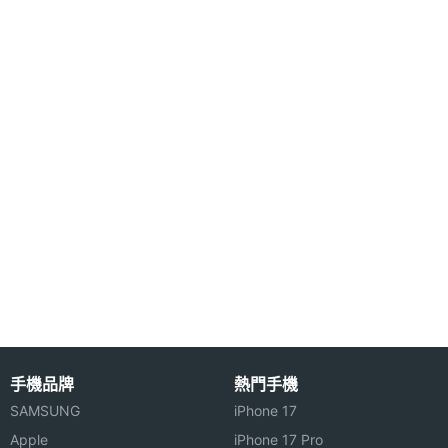
主螢幕
395 ppi
◎ 前置 1,300 萬畫素鏡頭
像素密
◎ 後置 4,800 萬畫素 + 800 萬畫素 + 200 萬畫素鏡
度
頭
主螢幕
1200 nits
◎ Wi-Fi 5、藍牙 5.1、NFC
最大亮
◎ 3.5mm 耳機孔、紅外線發射器
度
◎ 側邊指紋辨識、臉部解鎖
主螢幕
AMOLED
◎ 配備 5,000mAh 電量
材質
◎ 採用 USB Type-C 傳輸埠，支援 33W 快充
◎ 支援 microSD 記憶卡擴充 1TB 儲存空間
主螢幕
Yes
觸控
Redmi Note 12 5G 256GB 預計 2023 年 3 月 29 日
主螢幕
120 Hz
在台灣上市，以上規格僅供參考，手機王隨時補充最
更新率
手機品牌
熱門手機
新資料。
SAMSUNG
iPhone 17
主螢幕
240 Hz
Apple
iPhone 17 Pro