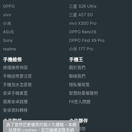
觸控採
※本文為 SOGI 手機王版權所有，未經授權不得轉載使用※
OPPO
三星 S26 Ultra
樣率
vivo
三星 A57 5G
小米
vivo X300 Pro
ASUS
OPPO Reno16
Sony
OPPO Find X9 Pro
realme
小米 17T Pro
相機規格
手機維修
手機王
搞懂維修保固
關於我們
主相機
4800 萬畫素
畫素
手機送修要注意
聯絡我們
手機泡水怎麼救
隱私權政策
主相機
CMOS
安卓手機重置
智慧財產權聲明
感光元
蘋果安卓跳槽
FB登入問題
件
安卓資料轉移
主相機
1.8
合作聯絡
合作夥伴
為了提供您更優質的個人化體驗，本網
光圈F
廣告刊登
法律顧問
站使用 cookies，若您繼續瀏覽本網