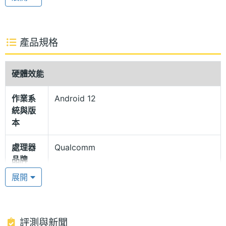
DCI-P3 廣色域、閱讀模式、Netflix HD 等顯示技術，
且通過 SGS 護眼螢幕認證，支援 4096 級亮度調整，
在環境光源突然改變時，螢幕亮度會溫和調整，不產
產品規格
生眩光問題。
硬體效能
扁平邊框機身
作業系
Android 12
Redmi Note 12 5G 256GB 機身採用扁平邊框設計，
統與版
提供「瑪瑙灰」、「冰河藍」共兩種新潮配色，且具
本
備 IP53 生活防塵防水，滿足日常基本保護力。手機還
處理器
Qualcomm
設有 3.5mm 耳機孔、紅外線發射器等實用配置，擁
品牌
有與電源鍵整合的側邊指紋感測器，提供便捷的手機
展開
解鎖、行動交易驗證，還能確保個人隱私不輕易外
處理器
Snapdragon 4 Gen 1
型號
洩。
處理器
2 GHz
評測與新聞