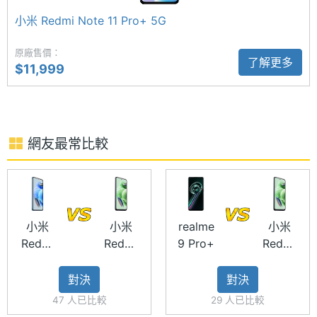
間格式
光圈、118 度超廣角、5P 鏡頭）+ 200 萬畫素微距鏡
小米 Redmi Note 11 Pro+ 5G
頭（F2.4 光圈、3P 鏡頭）。前置 1,300 萬畫素鏡
記憶卡
microSD
頭、F2.45 光圈，具備 AI 美顏模式、臉部解鎖功能。
原廠售價：
了解更多
$11,999
最大擴
1 TB
充儲存
空間
電池容
5000 mAh
網友最常比較
Redmi Note 12 5G 256GB 功能特色
量
◎ 5G + 5G 雙卡雙待
顯示螢幕
◎ Android 12 作業系統、MIUI 14 操作介面
◎ 6.67 吋 2,400 x 1,080pixels 解析度 AMOLED 螢
小米
小米
realme
小米
主螢幕
6.67 inch
Redmi
Redmi
9 Pro+
Redmi
尺寸
幕（120Hz 更新率）
Note 12
Note 12
Note 12
◎ Qualcomm Snapdragon 4 Gen 1, 2GHz 八核心處
Pro 5G
5G
5G
主螢幕
2400x1080 pixels
對決
對決
理器
256GB
256GB
解析度
47 人已比較
29 人已比較
◎ 8GB RAM / 256GB ROM（LPDDR4X / UFS2.2）