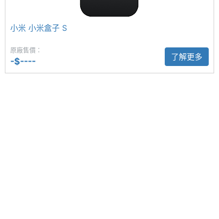
您的應用程式和訂閱中的電影、節目等更多內容整合
連接與應用
小米 小米盒子 S
在一起，推薦豐富、感興趣的影音內容； 更能經由
Wi-Fi
Yes
Google 語音操控去搜尋電影、串流應用程式、播放音
原廠售價：
了解更多
-$----
樂，以及控制電視，還有控制智慧家庭裝置等更多功
IEEE
a, b, g, n, n(2.4GHz), n(5GHz)
能。
802.11
傳輸速
度
藍牙
Yes
Xiaomi 小米盒子 S（第二代）功能特色
藍牙版
5.2
◎ Google TV 作業系統
本
◎ 4K / 60fps 影像輸出、 Dolby Vision
◎ Cortex-A55 四核心處理器
◎ 2GB RAM / 8GB ROM