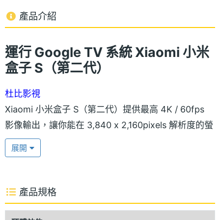
產品介紹
運行 Google TV 系統 Xiaomi 小米
盒子 S（第二代）
杜比影視
Xiaomi 小米盒子 S（第二代）提供最高 4K / 60fps
影像輸出，讓你能在 3,840 x 2,160pixels 解析度的螢
幕上暢看影片；支援 HDR10+、 Dolby Vision ，帶來
展開
更豐富、生動的畫面色彩；並導入 Dolby Atoms 和
DTS-HD 環繞音效，提供更身歷其境的視聽享受。
產品規格
Chromecast 投影功能
Xiaomi 小米盒子 S（第二代）採用輕薄圓角矩形外觀