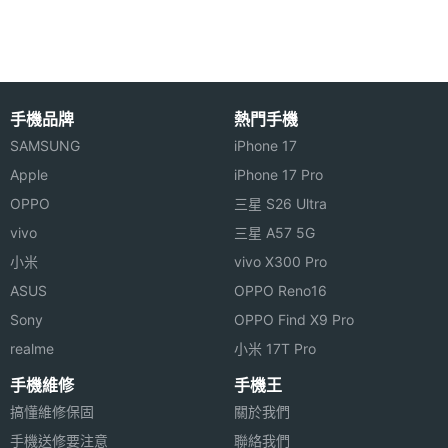
◎ Wi-Fi 5、藍牙 5.2
機體規格
◎ Chromecast 投放功能
◎ Dolby Atoms、DTS-HD 音效
機身材
塑料
◎ OK Google 語音操控
質
手機品牌
熱門手機
◎ 360 度藍牙與紅外線遙控器
SAMSUNG
iPhone 17
機身長
95.25 mm
◎ 電源插孔 x 1、HDMI 2.1 連接埠 x 1、3.5mm 耳機
Apple
iPhone 17 Pro
度
OPPO
三星 S26 Ultra
孔 x 1、USB 2.0 x 1
機身寬
95.25 mm
vivo
三星 A57 5G
度
※本文為 SOGI 手機王版權所有，未經授權不得轉載使用※
小米
vivo X300 Pro
ASUS
OPPO Reno16
機身厚
16.7 mm
Sony
OPPO Find X9 Pro
度
realme
小米 17T Pro
機身重
142 g
手機維修
手機王
量
搞懂維修保固
關於我們
手機送修要注意
聯絡我們