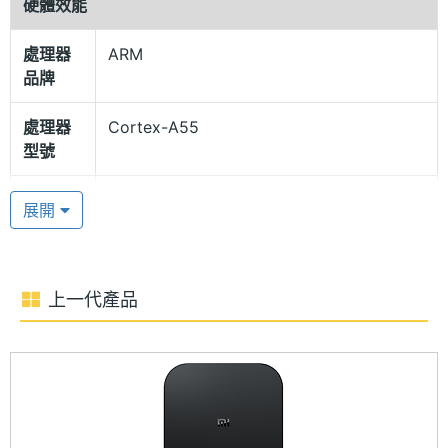
硬體效能
造型設計，運行 Google TV 作業系統，內建 Cortex-
處理器
ARM
A55 四核心處理器、2GB RAM + 8GB ROM ；支援
品牌
Wi-Fi 5 連線，搭載 Chromecast 投影功能，能將手
機、平板、筆電上的畫面同步投放到大螢幕上觀賞。
處理器
Cortex-A55
型號
快捷遙控器
處理器
4
展開
Xiaomi 小米盒子 S（第二代）配備 360 度藍牙與紅外
核心數
線遙控器，享受接收無死角的體驗；上方配置實體按
圖形處
Mali G31 MP2
鍵，可進行選單、回主畫面、音量控制、播放暫停、
理器
上一代產品
喚醒 Google 助理等操作，並另外設有 Netflix、
RAM記
2 GB
Prime video 快捷鍵，可快速開啟影音平台功能。
憶體
豐富影音內容
ROM儲
8 GB
存空間
Xiaomi 小米盒子 S（第二代）透過 Google TV 會將