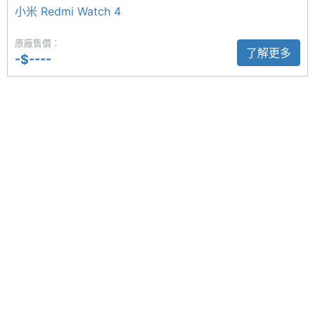
觸控
熱量消耗情況。透過自主研發的演算法與進階感測
小米 Redmi Watch 4
器，讓心率監測效能大幅提升，同時加入游泳心率追
原廠售價：
蹤功能。手錶亦具備 5ATM 防水等級，可輕鬆應對各
了解更多
-$----
種潮濕環境。
連接與應用
NFC
Yes
REDMI Watch 6 NFC 功能特色
藍牙
Yes
◎ 與 Android 8.0 或 iOS 14.0 以上版本的裝置相容
藍牙版
5.4
◎ 2.07 吋 432 x 514pixels 解析度 AMOLED 彩色觸
本
控螢幕（60Hz 更新率）
衛星定
BeiDou, Galileo, GLONASS, GPS, QZSS
◎ 快拆錶帶設計
位
◎ 5ATM 防水等級
◎ 藍牙 5.4
感應器