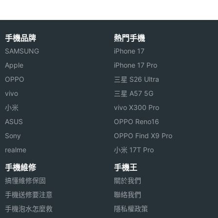
◎ NFC 悠遊卡行動支付
陀螺儀
Yes
◎ GNSS 定位
手機品牌
熱門手機
◎ 睡眠監控、心率監測、血氧監測
計步器
Yes
SAMSUNG
iPhone 17
◎ 來電提醒、訊息通知、查找手機、音樂控制
Apple
iPhone 17 Pro
加速度
Yes
◎ 150 種以上運動模式
OPPO
三星 S26 Ultra
感應器
◎ 配置 550mAh 電量
vivo
三星 A57 5G
◎ 磁吸式充電設計
心跳感
Yes
小米
vivo X300 Pro
測器
ASUS
OPPO Reno16
Sony
OPPO Find X9 Pro
◎上述內容提到偵測功能的測量結果僅為參考，不能
睡眠感
Yes
realme
小米 17T Pro
作爲診斷和治療依據。
測器
手機維修
手機王
機體規格
※本文為 SOGI 手機王版權所有，未經授權不得轉載使用※
搞懂維修保固
關於我們
手機送修要注意
聯絡我們
機身長
46.45 mm
手機泡水怎麼救
隱私權政策
度