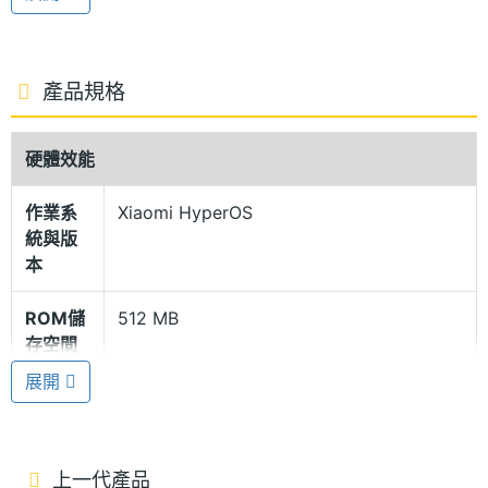
GNSS 五星定位功能。值得一提的是，這也是紅米系
列首款支援悠遊卡行動支付的智慧手錶，使用者只需
輕觸付款裝置，即可完成非接觸式支付。此外，手錶
產品規格
也能夠遠端控制手機相機快門，方便拍攝團體照或自
拍。
硬體效能
作業系
Xiaomi HyperOS
2.07 吋 AMOLED 螢幕
統與版
REDMI Watch 6 NFC 配備 2.07 吋 AMOLED 超大方
本
形螢幕，支援 60Hz 更新率，最高亮度可達
ROM儲
512 MB
2,000nits。透過升級的螢幕 IC / EL 材質提供更高的
存空間
螢幕亮度，確保在戶外依然清晰可見。外觀採用一體
展開
成型設計與高強度鋁合金中框，機身較前代薄
電池容
550 mAh
量
1.4mm，厚度僅 9.9mm。搭配位置改良、加入紅色飾
邊的微凸不鏽鋼錶冠，操作更順手；全新的次要按鍵
單機使
24 day
上一代產品