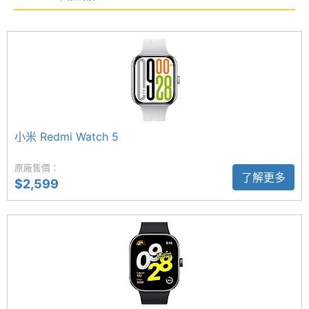
可一鍵開啟常用功能。
用時間
顯示螢幕
最長 24 天續航表現
REDMI Watch 6 NFC 內建 550mAh 電池，官方表示
主螢幕
2.07 inch
尺寸
在輕度使用情況下，最長可提供高達約 24 天續航
力；一般使用與重度使用情況下，續航表現分別可達
主螢幕
432x514 pixels
小米 Redmi Watch 5
約 12 天與 7 天。充電採用磁吸式接點設計，操作簡單
解析度
便利。
原廠售價：
了解更多
主螢幕
324 ppi
$2,599
像素密
全新自研心率演算法
度
REDMI Watch 6 NFC 提供睡眠監控、心率監測、呼
主螢幕
AMOLED
吸運動、血氧監測、壓力監測及女性健康管理等多項
材質
健康功能。內建超過 150 種運動模式，可精準追蹤跑
步、騎乘、健行等多種運動數據，並即時追蹤心率與
主螢幕
Yes