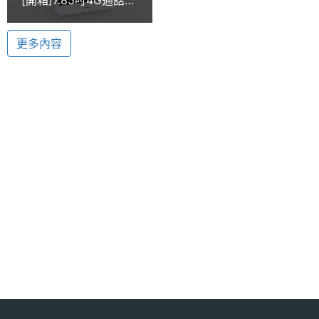
憶體
連線能力，兼享語音通話功能！無線上網、語音通話
板WIZ T-8168評測
一機滿足！
ROM儲
8 GB
更多內容
存空間
記憶卡
microSD
電池容
4000 mAh
WIZ T-8168 功能特色
量
◎ 7.85 吋 IPS 觸控螢幕、1,024 x 768pixels 螢幕解
顯示螢幕
析度
◎ 採用 Android 4.4.4 KitKat 作業系統
主螢幕
7.85 inch
◎ 內建聯發科 MediaTek MT6732, 1.5GHz 四核心處
尺寸
理器
主螢幕
1024x768 pixels
◎ 500 萬畫素主相機 、200 畫素前置鏡頭
解析度
◎ 支援 4G LTE、Wi-Fi 802.11 b/g/n 無線網路、藍牙