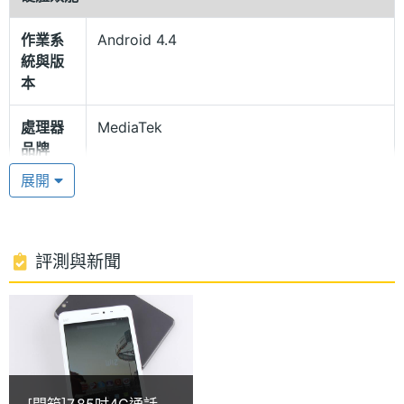
作業系
Android 4.4
快速的處理性能
統與版
WIZ T-8168 內建聯發科 MediaTek MT6732, 1.5GHz
本
四核心處理器、1GB RAM / 8GB ROM 儲存空間，還
處理器
MediaTek
支援 microSD 記憶卡擴充至 32GB 儲存空間；運
品牌
行 Android 4.4.4 KitKat 行動作業系統，支持 OTA 軟
展開
體升級，輕鬆看影片、玩遊戲、閱讀網頁都不易遇到
處理器
MT6732
型號
卡卡的狀況。
處理器
1.5 GHz
評測與新聞
4G 高速網路
時脈
WIZ T-8168 內建前 200 萬畫素、後 500 萬畫素照相
處理器
4
鏡頭、簡簡單單就能記錄生活大小事；前置立體聲喇
核心數
叭，行動影音隨時享受！WIZ T-8168 亦具備台灣 4G
RAM記
1 GB
LTE 全頻、Wi-Fi 802.11 b/g/n 無線網路、藍牙 4.0 等
[開箱]7.85吋4G通話平