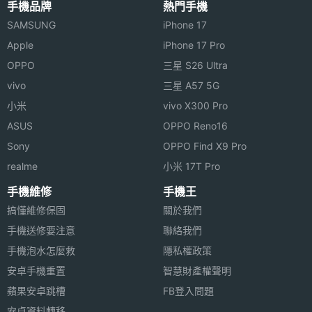
主螢幕
IPS
4.0
手機品牌
熱門手機
材質
◎ 1GB RAM / 8GB ROM 儲存空間
SAMSUNG
iPhone 17
Apple
iPhone 17 Pro
◎ 支援 microSD 記憶卡擴充，最大可至 32GB 儲存
主螢幕
Yes
OPPO
三星 S26 Ultra
觸控
空間
vivo
三星 A57 5G
小米
vivo X300 Pro
※本文為 SOGI 手機王版權所有，未經授權不得轉載使用※
ASUS
OPPO Reno16
Sony
OPPO Find X9 Pro
realme
小米 17T Pro
相機規格
手機維修
手機王
主相機
500 萬畫素
搞懂維修保固
關於我們
畫素
手機送修要注意
聯絡我們
手機泡水怎麼救
隱私權政策
主相機
CMOS
安卓手機重置
智慧財產權聲明
感光元
件
蘋果安卓跳槽
FB登入問題
安卓資料轉移