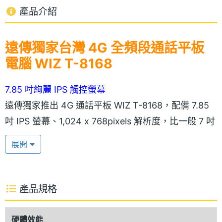
產品介紹
遠傳獨家台灣 4G 全頻段通話平板
電腦 WIZ T-8168
7.85 吋絢麗 IPS 觸控螢幕
遠傳獨家推出 4G 通話平板 WIZ T-8168，配備 7.85
吋 IPS 螢幕、1,024 x 768pixels 解析度，比一般 7 吋
平板多了 25% 以上的閱覽視野，同時採用 4:3 的黃金
展開
比例，閱讀、遊戲、看影片都舒服。8.8mm 輕薄機
身，提供黑 / 紅與銀 / 白兩種機身配色，低調又不失時
尚，搭配符合人體工學的修邊，讓用戶能一手掌控，
產品規格
機身背面的噴漆處理提供防刮、防指紋的功能，簡簡
單單就可以清理乾淨。
硬體效能