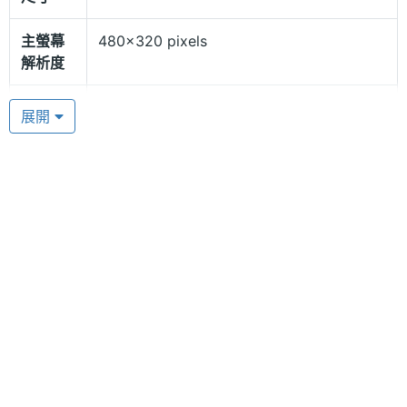
5MM 工藝，以及皮革紋質感背蓋，讓手機質感在提
升，重量僅約 100g 重，不僅機身輕薄，也能享有極
主螢幕
480x320 pixels
解析度
佳的手感，並提供紅、黑兩種顏色讓消費者挑選。
Victory’s 具備大字體、大按鍵設計，不用擔心長輩看
副螢幕
2.0 inch
展開
不見，讓年長者操作手機時方便許多。內建雙聽筒、
尺寸
3D 立體雙喇叭，讓你能享有足夠的通話音量。
相機規格
一鍵可開啟七大功能
主相機
130 萬畫素
畫素
Victory’s V3 支援一鍵功能，將手機設定好後，使用
一鍵即可輕鬆選擇要開啟錄音、放大鏡、報時、
SOS、FM 、接聽來電、或是三方通話等七大功能，使
用上更方便。Victory’s V3 搭載 130 萬畫素鏡頭，支
援藍牙功能，可與親友分享檔案。透過 microSD 記憶
硬體效能
卡擴充容量，不需要擔心手機容量不夠的問題。