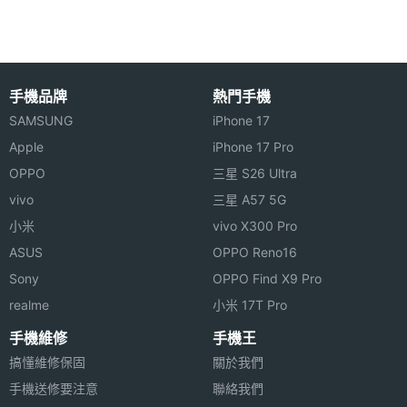
記憶卡
microSD
電池容
800 mAh
量
手機品牌
熱門手機
Victory’s V3 功能特色
SAMSUNG
iPhone 17
最大通
4 HR(小時)
◎ WCDMA + GSM 雙卡雙待手機
話時間
Apple
iPhone 17 Pro
◎ 2.4 吋彩色主螢幕、480 x 320pixels 螢幕解析度
OPPO
三星 S26 Ultra
最大待
5 天
◎ 2.0 吋外螢幕、雙聽筒設計
vivo
三星 A57 5G
機時間
小米
vivo X300 Pro
◎ 支援 FM 收音機、一鍵開啟 SOS、報時、錄音等七
ASUS
OPPO Reno16
通訊與網路
大功能
Sony
OPPO Find X9 Pro
◎ 130 萬畫素鏡頭
3G頻率
HSDPA, HSUPA, WCDMA
realme
小米 17T Pro
◎ 支援藍牙 3.0
手機維修
手機王
◎ 可透過 microSD 記憶卡擴充
2G頻率
GSM 1800, GSM 1900, GSM 850, GSM
搞懂維修保固
關於我們
900
手機送修要注意
聯絡我們
※本文為 SOGI 手機王版權所有，未經授權不得轉載使用※