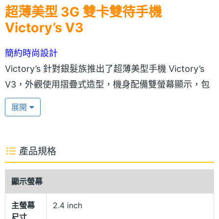
超薄美型 3G 雙卡雙待手機
Victory’s V3
簡約時尚設計
Victory’s 針對銀髮族推出了超薄美型手機 Victory’s
V3，外觀使用摺疊式造型，機身配備雙螢幕顯示，包
括 2.4 吋 LCD 彩色主螢幕，提供大字幕的功能，讓你
展開
在撥打電話的時候，不需再瞇瞇眼。2.0 吋 LCD 彩色
外螢幕則提供未接來電、訊息、低電量提示，還能觀
看時間。除此之外，還具備雙聽筒、雙接聽功能，內
產品規格
外螢幕皆可接聽來電，增加你在使用上的方便性。
顯示螢幕
具備三方通話功能
主螢幕
2.4 inch
Victory’s 以鎂鋁合金霧面面蓋，加上土豪金電鍍
尺寸