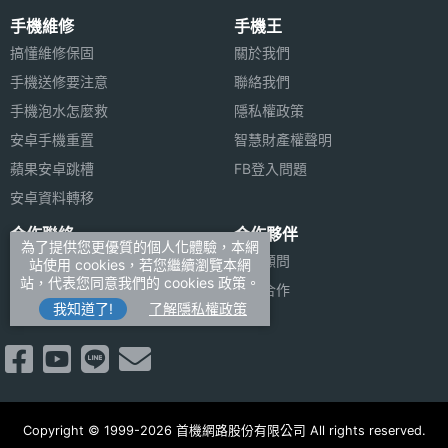
◎ 1,600 萬畫素主相機、1,300 萬畫素前鏡頭
解析度
手機維修
手機王
◎ 4G LTE、Wi-Fi 雙頻無線網路、藍牙 4.1
搞懂維修保固
主螢幕
Yes
關於我們
◎ 支援指紋辨識
觸控
手機送修要注意
聯絡我們
◎ 支援 microSD 記憶卡，最高可擴充至 2TB 記憶體
手機泡水怎麼救
隱私權政策
容量
安卓手機重置
智慧財產權聲明
蘋果安卓跳槽
FB登入問題
安卓資料轉移
SK LUNA S Taekwon V Special
相機規格
合作聯絡
合作夥伴
Edition 預計 2016 年 11 月在韓國
為了提供您更優質的個人化體驗，本網
廣告刊登
法律顧問
站使用 cookies，若您繼續瀏覽本網
上市，以上規格僅供參考，手機王
主相機
1600 萬畫素
站，代表您同意我們的 cookies 政策。
加入商店報價
媒體合作
畫素
隨時補充最新資料。
我知道了!
了解隱私權政策
新聞聯絡
主相機
CMOS
感光元
※本文為 SOGI 手機王版權所有，未經授權不得轉載使用※
件
Copyright © 1999-2026 首機網路股份有限公司 All rights reserved.
主相機
Yes