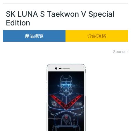
SK LUNA S Taekwon V Special
Edition
產品總覽
介紹規格
Sponsor