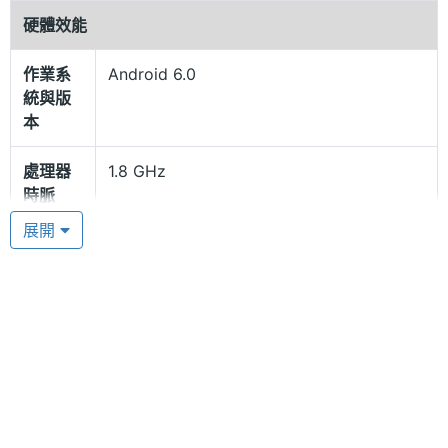
術，可快速解鎖，同時給予極佳的資料防護。
硬體效能
作業系
Android 6.0
動漫專屬桌布
統與版
SK LUNA S Taekwon V Special Edition 運
本
行 Android 6.0.1 Marshmallow 作業系統，內建
處理器
1.8 GHz
1.8GHz 八核心處理器、4GB RAM / 32GB ROM，提
時脈
供「Robot Taekwon V」專屬桌布及配樂，帶領你進
展開
入動漫的體驗，搭配 4G LTE、Wi-Fi 802.11
處理器
8
核心數
a/b/g/n/ac（2.4GHz & 5GHz）雙頻無線網路、藍牙
4.1，讓你隨時與世界接軌不中斷。
RAM記
4 GB
憶體
前後鏡頭支援 PDAF 相位對焦
ROM儲
32 GB
SK LUNA S Taekwon V Special Edition 配備 1,300
存空間
萬畫素前鏡頭，具備 PDAF 對焦技術，即使夜間自