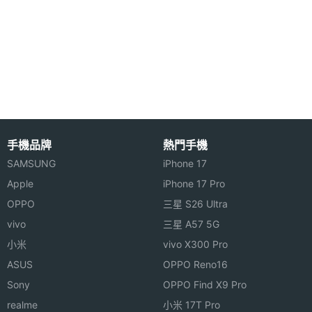
記憶卡
microSD
拍，亦能擁有極佳對焦速度，提升自拍品質，還搭
載 1,600 萬畫素主相機，提供雙色溫 LED 補光燈，支
最大擴
2 TB
援 PDAF 對焦技術，快速捕捉精彩瞬間，搭配 OIS 光
充儲存
空間
學防手震技術，可降低手震所產生的模糊度，大幅提
高成像畫質。
電池容
3020 mAh
量
手機品牌
熱門手機
最大通
19 hr
SAMSUNG
iPhone 17
話時間
Apple
iPhone 17 Pro
SK LUNA S Taekwon V Special Edition 功能特色
OPPO
三星 S26 Ultra
顯示螢幕
◎ 採用 Android 6.0.1 Marshmallow 作業系統
vivo
三星 A57 5G
小米
vivo X300 Pro
◎ 5.7 吋 2,560 x 1,440pixels 解析度
主螢幕
5.7 inch
尺寸
ASUS
OPPO Reno16
◎ 內建 1.8GHz 八核心處理器
Sony
OPPO Find X9 Pro
◎ 內建 4GB RAM / 32GB ROM 儲存空間
主螢幕
2560x1440 pixels
realme
小米 17T Pro