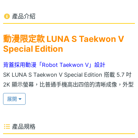
產品介紹
動漫限定款 LUNA S Taekwon V
Special Edition
背蓋採用動漫「Robot Taekwon V」設計
SK LUNA S Taekwon V Special Edition 搭載 5.7 吋
2K 顯示螢幕，比普通手機高出四倍的清晰成像，外型
採用三維曲面玻璃，搭配金屬機身設計，帶來柔軟舒
展開
適的握感；與親友透過視訊聯繫時，還可搭配藍光模
式，有效保護用戶的視力；背蓋配備動漫「Robot
Taekwon V」機器人圖案，共有四種款式可供選擇。
產品規格
LUNA S Taekwon V Special Edition 支援指紋辨識技