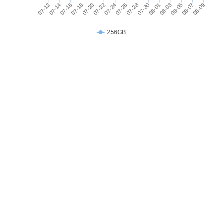
光圈F
07-12
07-18
07-24
07-30
08-05
07-14
07-20
07-26
08-01
08-07
07-16
07-22
07-28
08-03
08-09
※本文為 SOGI 手機王版權所有，未經授權不得轉載使用※
主相機
23 mm
256GB
等效焦
距
主相機
Yes
LED補
光燈
主相機
Yes
光學防
手震
第二主
5030 萬畫素
相機畫
素
第二主
CMOS