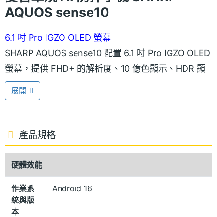
AQUOS sense10
6.1 吋 Pro IGZO OLED 螢幕
SHARP AQUOS sense10 配置 6.1 吋 Pro IGZO OLED
螢幕，提供 FHD+ 的解析度、10 億色顯示、HDR 顯
示，呈現豐富生動的影像畫面，影音體驗再提升；具
展開
備最高 240Hz 螢幕更新率，可帶來流暢滑動和視覺效
果，螢幕具備降低藍光機能，有效降低觀看螢幕時，
藍光對於眼睛的疲勞。音效方面，搭載上下對稱配置
產品規格
的雙 BOX 喇叭，體感音壓較前代提升約 25%。
硬體效能
IP65 / 68 防塵防水
作業系
Android 16
SHARP AQUOS sense10 機身色彩靈感源自三大時尚
統與版
風格：休閒、清新優雅、經典簡約，推出多種繽紛機
本