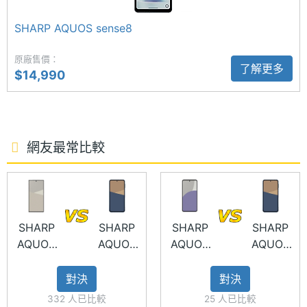
5,030 萬畫素雙鏡頭
顯示螢幕
SHARP AQUOS sense8
SHARP AQUOS sense10 後置 5,030 萬畫素主鏡頭 +
主螢幕
6.1 inch
5,030 萬畫素超廣角鏡頭，主鏡頭擁有 F1.9 光圈、
原廠售價：
尺寸
了解更多
$14,990
23mm 等效焦距，支援 OIS 光學防手震功能，而超廣
主螢幕
2340x1080 pixels
角鏡頭則擁有 F2.2 光圈、13mm 等效焦距，提供 122
解析度
度攝影廣角。採用與 AQUOS R10 相同等級的高畫質
相機系統，新增 AI 影像合成處理技術，透過超越
網友最常比較
主螢幕
422 ppi
RAW 資料量級的影像資訊運算，在變焦或夜景模式拍
像素密
度
攝時，可大幅提升影像的細節層次與色調表現。
主螢幕
2000 nits
SHARP
SHARP
SHARP
SHARP
最大亮
AQUOS
AQUOS
AQUOS
AQUOS
度
R10
sense10
sense9
sense10
主螢幕
Pro IGZO OLED
對決
對決
SHARP AQUOS sense10 功能特色
材質
332 人已比較
25 人已比較
◎ Android 16 作業系統