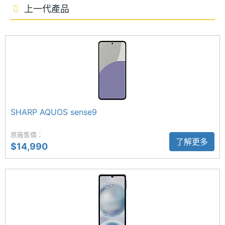
保留側邊指紋辨識與人臉解鎖功能，其中人臉解鎖也
上一代產品
記憶體
LPDDR4X
適用於口罩解鎖。
格式
ROM儲
256 GB
AI 降噪魔法棒
存空間
SHARP AQUOS sense10 搭載全新通話 AI 功能，透
過「AI 降噪魔法棒」可預先登錄自己的聲音，未來在
儲存空
UFS2.2
間格式
通話時，AI 就會自動識別並過濾環境噪音，只讓對方
SHARP AQUOS sense9
清楚聽見你的說話聲音。影像 AI 部分，首次導入 AI
記憶卡
microSDXC
自動消除陰影功能，拍攝料理或文件時可由 AI 自動辨
原廠售價：
了解更多
$14,990
最大擴
2 TB
識並移除畫面中出現的陰影；新加入的「去除反射倒
充儲存
影模式」能有效減少玻璃或水族箱等反射面造成的反
空間
光，讓使用者不必顧慮反射問題，即可自由取景拍
電池容
5000 mAh
攝。
量