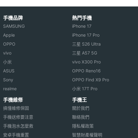
相機感
光元件
手機品牌
熱門手機
SAMSUNG
iPhone 17
第二主
2.2
相機光
Apple
iPhone 17 Pro
圈F
OPPO
三星 S26 Ultra
vivo
三星 A57 5G
第二主
13 mm
小米
vivo X300 Pro
相機等
ASUS
OPPO Reno16
效焦距
Sony
OPPO Find X9 Pro
前相機
3200 萬畫素
realme
小米 17T Pro
畫素
手機維修
手機王
搞懂維修保固
關於我們
前相機
CMOS
感光元
手機送修要注意
聯絡我們
件
手機泡水怎麼救
隱私權政策
安卓手機重置
智慧財產權聲明