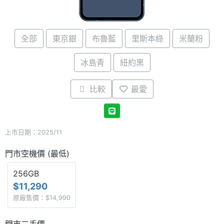
全部
東京銀
布魯藍
里斯本綠
米蘭粉
冰島青
紐約黑
比較
最愛
上市日期：2025/11
門市空機價 (最低)
256GB
$11,290
原廠售價：$14,990