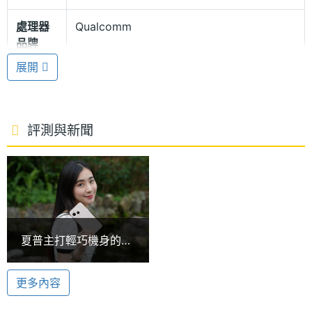
身顏色，可讓消費者自由選購喜愛的色彩風格。擁有
處理器
Qualcomm
IP65 / 68 防塵防水。通過美國國防部 MIL-STD-810H
品牌
標準中 15 項測試，包括防水（浸水與雨滴）、防震、
展開
防潮、高低溫保存與操作、溫度衝擊、低氣壓、結露
處理器
Snapdragon 7s Gen 3
型號
與冰結等，並符合 MIL-STD-810G 耐衝擊（落下）測
試標準。
處理器
2.5+2.4+1.8 GHz
評測與新聞
時脈
高通 Snapdragon 7s Gen 3
處理器
8
SHARP AQUOS sense10 搭載 Qualcomm
核心數
Snapdragon 7s Gen 3 八核心處理器，提供 8GB
圖形處
Adreno 810
RAM / 256GB ROM 版本，具備 microSD 記憶卡擴
夏普主打輕巧機身的6.1
理器
充，擁有 5G 上網、eSIM、Wi-Fi 6、藍牙 5.2、NFC
吋AI手機！SHARP
AQUOS sense10開箱
等功能。續航配備 5,000mAh 電池，可滿足一整天長
RAM記
8 GB
更多內容
與跑分
憶體
時間的用電需求。生物辨識部分，AQUOS sense10