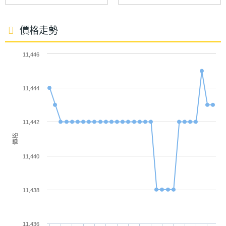
◎ 6.1 吋 2,340 x 1,080pixels 解析度 Pro IGZO OLED
主螢幕
240 Hz
更新率
價格走勢
螢幕（1~240Hz 可變螢幕更新率）
◎ Qualcomm Snapdragon 7s Gen 3 八核心處理器
11,446
◎ 8GB RAM / 256GB ROM
◎ 5G 上網、eSIM、Wi-Fi 6、藍牙 5.2、NFC
11,444
◎ IP65 / 68 防塵防水、MIL-STD810G 軍規認證
相機規格
◎ 前置 3,200 萬畫素鏡頭
11,442
◎ 後置 5,030 萬畫素主鏡頭 + 5,030 萬畫素超廣角鏡
主相機
5030 萬畫素
價格
畫素
頭
11,440
◎ 側邊指紋辨識、人臉解鎖
主相機
CMOS
◎ 5,000mAh 電池
感光元
件
11,438
◎ 採用 USB Type-C 規格
◎ 支援 microSD 記憶卡擴充
主相機
1.9
11,436