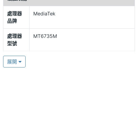
ROBOCAR POLI 內建 MediaTek MT6735M 四核心
處理器
MediaTek
處理器，配置 SIM 卡，提供 30 萬畫素前鏡頭，具有
品牌
定位功能、安全區域、SOS 一鍵錄音求救等功能，透
過 4G 網路可享有 LINE 視訊通話，方便家長隨時掌握
處理器
MT6735M
型號
孩子現況。ROBOCAR POLI 搭載計步器、軌跡導覽、
安全圍欄，讓你了解寶貝運動量是否足夠、孩子經過
處理器
4
展開
哪些地方，當小孩超過特定區域時，家長手機還會收
核心數
到警訊通知。此外，僅需限定只有通訊錄裡的人才能
圖形處
Mali-T720
來電，避免用戶接到廣告和詐騙電話。
理器
電池容
700 mAh
量
最大待
3 day
ROBOCAR POLI 功能特色
機時間