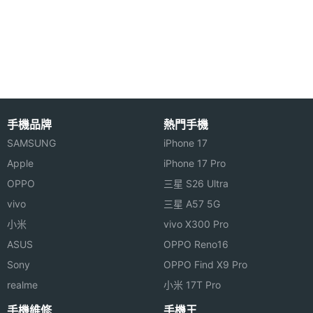
◎ 可與 iOS / Android 行動裝置搭配使用
顯示螢幕
◎ 1.55 吋 240 x 240pixels 解析度 IPS 觸控螢幕
◎ 內建 MediaTek MT6735M 四核心處理器
主螢幕
1.55 inch
◎ 30 萬畫素前鏡頭、遠程照相
尺寸
◎ 4G 上網、LINE 視訊通話、SOS 一鍵錄音求救
主螢幕
240x240 pixels
◎ IP67 防水防塵等級
手機品牌
熱門手機
解析度
◎ 計步器、軌跡導覽、安全圍欄、多國語音翻譯
SAMSUNG
iPhone 17
主螢幕
219 ppi
Apple
iPhone 17 Pro
※本文為 SOGI 手機王版權所有，未經授權不得轉載使用※
像素密
OPPO
三星 S26 Ultra
度
vivo
三星 A57 5G
小米
vivo X300 Pro
主螢幕
IPS
材質
ASUS
OPPO Reno16
Sony
OPPO Find X9 Pro
主螢幕
Yes
realme
小米 17T Pro
觸控
手機維修
手機王