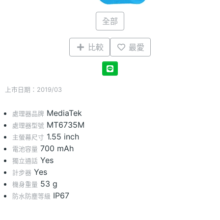
全部
比較
最愛
上市日期：2019/03
MediaTek
處理器品牌
MT6735M
處理器型號
1.55 inch
主螢幕尺寸
700 mAh
電池容量
Yes
獨立通話
Yes
計步器
53 g
機身重量
IP67
防水防塵等級