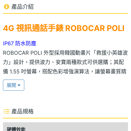
產品介紹
4G 視訊通話手錶 ROBOCAR POLI
IP67 防水防塵
ROBOCAR POLI 外型採用韓國動畫片「救援小英雄波
力」設計，提供波力、安寶兩種款式可供選購；其配
備 1.55 吋螢幕，搭配色彩增強演算法，讓螢幕畫質精
采呈現，加上 IPS 螢幕材質，無論圖片、影像均有出
展開
色的視覺體驗效果。ROBOCAR POLI 除了支援 IP67
防水防塵等級，輻射標準符合國家安全標準，讓家長
更放心給寶貝佩帶。
產品規格
LINE 視訊通話
硬體效能