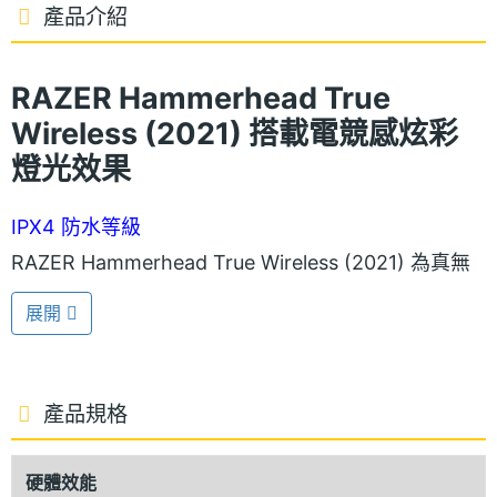
產品介紹
RAZER Hammerhead True
Wireless (2021) 搭載電競感炫彩
燈光效果
IPX4 防水等級
RAZER Hammerhead True Wireless (2021) 為真無
線藍牙耳機，採用入耳式設計，具備 IPX4 防潑水保
展開
護；耳機外側設有印製品牌 LOGO 的觸控式按鍵，並
導入 Chroma RGB 燈效，提供 1,680 萬種色彩，可隨
著音樂律動，打造個人化風格。
產品規格
可連續 6.5 小時使用
硬體效能