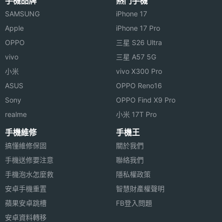
手機品牌
熱門手機
音訊編
AAC, SBC
◎ IPX4 防水等級
SAMSUNG
iPhone 17
碼
Apple
iPhone 17 Pro
◎ 頻率響應範圍 20Hz ~ 20,000Hz
OPPO
三星 S26 Ultra
◎ 觸控式按鍵
耳機延
60 ms
vivo
三星 A57 5G
時
◎ 免持通話
小米
vivo X300 Pro
◎ ANC 主動降噪、ENC 通話降噪
主動降
Yes
ASUS
OPPO Reno16
◎ 單耳機可連續 6.5 小時使用（關閉燈光效果 / 主動
噪
Sony
OPPO Find X9 Pro
降噪）
realme
小米 17T Pro
充電盒
Yes
◎ 搭配充電盒，最高可達 32.5 小時電量續航
手機維修
手機王
◎ 充電盒採用 USB Type-C 充電規格
充電盒
USB Type-C
搞懂維修保固
關於我們
傳輸埠
手機送修要注意
聯絡我們
※本文為 SOGI 手機王版權所有，未經授權不得轉載使用※
手機泡水怎麼救
隱私權政策
配戴方
入耳式
安卓手機重置
智慧財產權聲明
式
蘋果安卓跳槽
FB登入問題
機身顏
黑
安卓資料轉移