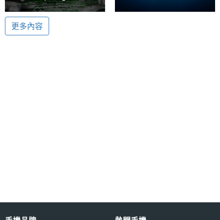
ANC 主動降噪
Gen 1掌上型遊戲機
Hammerhead True
Razer Edge正式亮相
Wireless 2代開賣
Razer Hammerhead True Wireless (2021) 搭載遊戲
更多內容
模式，可將耳機延遲率降至 60ms，改善遊戲過程畫
機體規格
面與音頻嚴重不同步的問題；具備 ANC 主動降噪，在
通勤時或飛機上，能有效消去外來噪音干擾，帶來沉
喇叭
Yes
浸式的聆聽享受；搭配 ENC 通話降噪，提供清晰無比
麥克風
Yes
的通話品質。
真無線
Yes
設計
動態揚
10 mm
聲器
Razer Hammerhead True Wireless (2021) 功能特色
◎ 相容於 iOS 及 Android 作業系統
揚聲器
91 dB
◎ 藍牙 5.2
靈敏度
◎ 60ms 遊戲模式