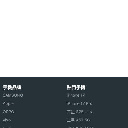
焦
前相機
800 萬畫素
畫素
前相機
CMOS
感光元
件
前相機
2.0
光圈F
通訊與網路
手機品牌
熱門手機
SAMSUNG
iPhone 17
5G NR
1800(n3), 2100(n1), 2300(n40),
Apple
iPhone 17 Pro
頻率
2500(n41), 2600(n38), 2600(n7),
3500(n78), 3700(n77), 600(n71),
OPPO
三星 S26 Ultra
700(n28), 800(n20), 850(n5), 900(n8),
vivo
三星 A57 5G
AWS-3(n66)