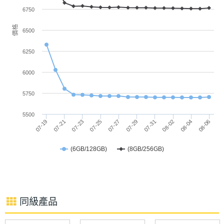
※本文為 SOGI 手機王版權所有，未經授權不得轉載使用※
像素密
6750
度
價格
6500
主螢幕
850 nits
6250
最大亮
度
6000
主螢幕
144 Hz
5750
更新率
5500
08-04
07-31
07-27
07-23
07-19
08-06
08-02
07-29
07-25
07-21
主螢幕
288 Hz
觸控採
(6GB/128GB)
(8GB/256GB)
樣率
同級產品