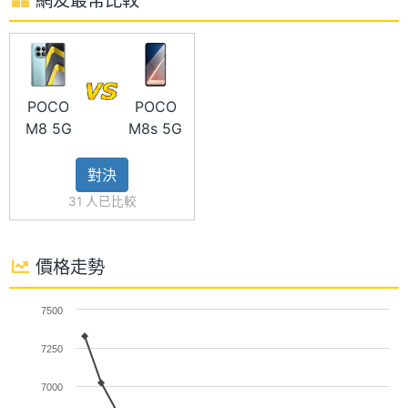
幕更新率）
記憶卡
microSD
◎ 高通 Snapdragon 6s Gen 3 八核心處理器
◎ 6GB RAM + 128GB ROM、8GB RAM + 256GB
最大擴
2 TB
充儲存
ROM
POCO
POCO
空間
◎ 前置 2,000 萬畫素鏡頭
M8 5G
M8s 5G
◎ 後置 5,000 萬畫素主鏡頭 + 輔助鏡頭
電池容
7000 mAh
對決
量
◎ Wi-Fi、藍牙 5.1、NFC、紅外線發射器
31 人已比較
◎ IP64 防塵防水等級
顯示螢幕
◎ 側邊指紋辨識、臉部解鎖
價格走勢
主螢幕
6.9 inch
◎ 配備 7,000mAh 電量
尺寸
◎ 採用 USB Type-C 規格充電，支援 33W 有線快
7500
充、18W 反向充電
主螢幕
2340x1080 pixels
7250
解析度
◎ 支援 microSD 記憶卡，最大可擴充 2TB 儲存空間
7000
主螢幕
374 ppi