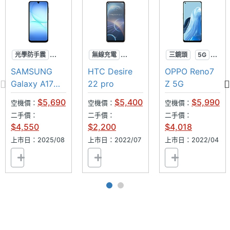
相機規格
主相機
5000 萬畫素
畫素
光學防手震
無線充電
三鏡頭
5G
90Hz
超防水
防潑水
主相機
CMOS
SAMSUNG
HTC Desire
OPPO Reno7
可插記憶卡
元宇宙
感光元
Galaxy A17
22 pro
Z 5G
件
5G
$5,690
$5,400
$5,990
空機價：
空機價：
空機價：
二手價：
二手價：
二手價：
主相機
1.8
$4,550
$2,200
$4,018
光圈F
上市日：2025/08
上市日：2022/07
上市日：2022/04
主相機
Yes
LED補
光燈
主相機
Yes
自動對