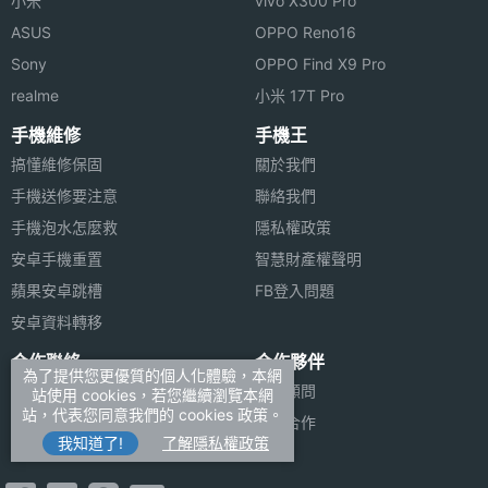
小米
vivo X300 Pro
ASUS
OPPO Reno16
5G NR
Sub-6
Sony
OPPO Find X9 Pro
頻段
realme
小米 17T Pro
5G組網
NSA
手機維修
手機王
方式
搞懂維修保固
關於我們
手機送修要注意
聯絡我們
4G FDD
1500(B32), 1700(B4), 1800(B3), 1900(B2),
LTE
2100(B1), 2600(B7), 600(B71), 700(B12),
手機泡水怎麼救
隱私權政策
700(B13), 700(B17), 700(B28), 800(B18),
安卓手機重置
智慧財產權聲明
800(B19), 800(B20), 850(B26), 850(B5),
蘋果安卓跳槽
FB登入問題
900(B8), AWS-3(B66)
安卓資料轉移
4G
2300(B40), 2500(B41), 2600(B38),
合作聯絡
合作夥伴
為了提供您更優質的個人化體驗，本網
TDD
3500(B42), 3600(B48)
廣告刊登
法律顧問
站使用 cookies，若您繼續瀏覽本網
LTE
站，代表您同意我們的 cookies 政策。
加入商店報價
媒體合作
我知道了!
了解隱私權政策
新聞聯絡
4G LTE
Yes