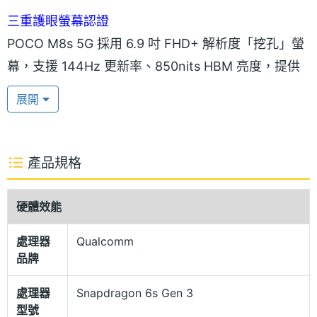
三重護眼螢幕認證
POCO M8s 5G 採用 6.9 吋 FHD+ 解析度「挖孔」螢
幕，支援 144Hz 更新率、850nits HBM 亮度，提供
濕手觸控螢幕技術 2.0 功能，即使手指沾濕、沾油或
展開
有泡沫，也能精準控制螢幕。通過德國萊茵 TÜV 護眼
認證，具備低藍光、晝夜節律友善、無頻閃等，有效
減少螢幕藍光對肉眼的傷害。
產品規格
高通 Snapdragon 6s Gen 3 行動平台
硬體效能
POCO M8s 5G 運行 HyperOS 2 操作介面，搭載高通
處理器
Qualcomm
Snapdragon 6s Gen 3 行動平台，支援 5G + 5G 雙
品牌
卡雙待、Wi-Fi、藍牙 5.1、NFC，與最高 2TB
microSD 記憶卡擴充。續航內建 7,000mAh 電池，支
處理器
Snapdragon 6s Gen 3
型號
援 33W 有線快充與 18W 有線反向充電。