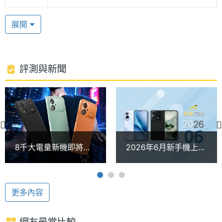
處理器
8
展開
5,000 萬畫素主鏡頭
核心數
POCO M8s 5G 後置 5,000 萬畫素主鏡頭 + 輔助鏡
圖形處
Adreno 619
頭，其中主鏡頭擁有 F1.8 大光圈，即便在夜間也能拍
理器
評測與新聞
出清晰明亮的照片。前置相機為 800 萬畫素自拍鏡
RAM記
6 GB, 8 GB
頭，支援人像美顏與臉部解鎖功能。
憶體
記憶體
LPDDR4X
格式
8千大電量新機即將報
2026年6月新手機上市
到！POCO M8 Power
一次看！Moto razr
ROM儲
128 GB, 256 GB
POCO M8s 5G 功能特色
印度8月初發表
fold與iQOO Z11規格及
存空間
◎ 5G + 5G 雙卡雙待
價格整理(持續更新)
更多內容
◎ Android 作業系統、Xiaomi HyperOS 2 操作介面
儲存空
UFS2.2
間格式
◎ 6.9 吋 2,340 x 1080pixels 解析度螢幕（144Hz 螢
網友最常比較