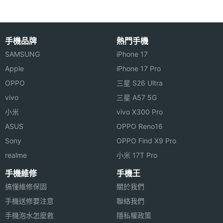
◎ 金屬外觀設計
度
◎ Pebble OS 2.0 作業系統
機身寬
34 mm
◎ 1.26 吋的黑白電子紙顯示螢幕
手機品牌
熱門手機
度
◎ micro USB 充電 / 藍牙
SAMSUNG
iPhone 17
◎ Corning Gorilla Glass（防刮強化玻璃）
機身厚
10.5 mm
Apple
iPhone 17 Pro
度
◎ 待機時間為 7 天
OPPO
三星 S26 Ultra
vivo
三星 A57 5G
機身重
56 g
小米
vivo X300 Pro
量
Pebble Steel 智慧手錶不在台灣上
ASUS
OPPO Reno16
市，以上規格僅供參考，手機王隨
機身顏
銀
Sony
OPPO Find X9 Pro
時補充最新資料。
色
realme
小米 17T Pro
手機維修
手機王
裝置分
智慧手錶
搞懂維修保固
關於我們
類
※本文為 SOGI 手機王版權所有，未經授權不得轉載使用※
手機送修要注意
聯絡我們
手機泡水怎麼救
隱私權政策