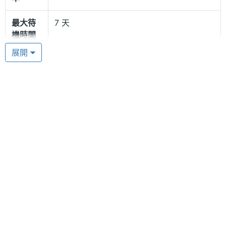
「拉麵定時器」應用程式，顧名思議，這款程式就是
最大待
7 天
要告訴用戶煮拉麵需要花多長的時間。
機時間
展開
Pebble OS 2.0 作業系統
連接與應用
Pebble Steel 搭載的是 Pebble OS 2.0 作業系統，並
藍牙
Yes
且可以透過全新的 Pebble 軟體商店進行程式下載。用
戶還可以通過 Pebble Steel 運行各種第三方應用程
進階功
即時訊息, 防水
能
式，例如可以使用 Yelp 在附近尋找餐館，甚至可以使
用 Evernote 來讀取用戶的筆記內容。
機體規格
Pebble Steel 智慧手錶功能特色
機身長
46 mm