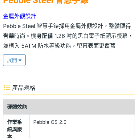
Pebble Steel 智慧手錶
金屬外觀設計
Pebble Steel 智慧手錶採用金屬外觀設計，整體顯得
奢華時尚。機身配備 1.26 吋的黑白電子紙顯示螢幕，
並植入 5ATM 防水等級功能，螢幕表面更覆蓋
Corning Gorilla Glass（防刮強化玻璃），還有一層全
展開
新的防指紋圖層，汙漬不容易留痕跡。可將手機的功
能如文字簡訊、電話、發送電子郵件、行事曆、甚至
應用程式等等，全都戴在手腕上。
產品規格
電子紙灰度顯示器
硬體效能
Pebble Steel 智慧手表配有被稱為「電子紙」的灰度
作業系
Pebble OS 2.0
顯示器，在明亮光線下還算能清楚閱讀，電池壽命也
統與版
長。支援 micro USB 充電 / 藍牙，還有一款所謂的
本