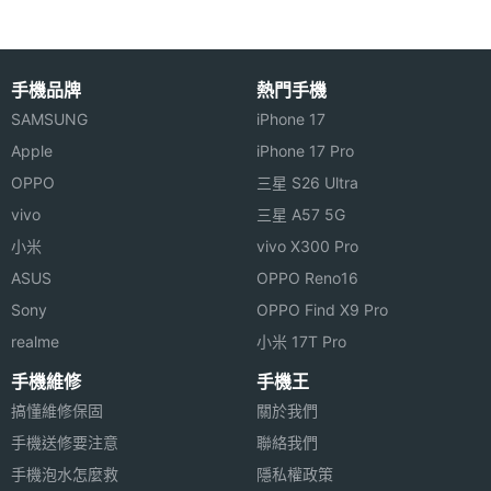
Misift Ray 預計 2016 年春天上
睡眠感
Yes
市，以上規格僅供參考，手機王隨
測器
手機品牌
熱門手機
時補充最新資料。
SAMSUNG
iPhone 17
偵測功
睡眠測試
能
Apple
iPhone 17 Pro
※本文為 SOGI 手機王版權所有，未經授權不得轉載使用※
OPPO
三星 S26 Ultra
機體規格
vivo
三星 A57 5G
小米
vivo X300 Pro
機身長
38 mm
ASUS
OPPO Reno16
度
Sony
OPPO Find X9 Pro
機身寬
12 mm
realme
小米 17T Pro
度
手機維修
手機王
搞懂維修保固
關於我們
機身重
8 g
手機送修要注意
量
聯絡我們
手機泡水怎麼救
隱私權政策