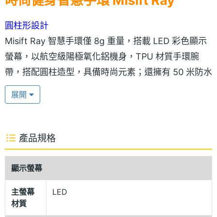
時尚健身智慧手環 Misift Ray
圓柱形設計
Misift Ray 智慧手環僅 8g 重量，搭載 LED 彩色顯示
螢幕，以航空級陽極氧化鋁機身，TPU 材質手環腕
帶，搭配圓柱造型，具備時尚元素；還擁有 50 米防水
等級，能有效耐刮耐磨，給予極佳的防護力。此外，
展開
Misift Ray 手環元件採用可拆卸設計，即使要當項鍊
吊墜也能顯示自我風格，大幅提升佩帶的便利性。
產品規格
6 個月的續航力
Misift Ray 智慧手環可與支援藍牙 4.0，且 iOS 7 /
顯示螢幕
Android 4.3 以上行動裝置配對，內建 73 軸加速度傳
主螢幕
LED
感器，可準確記錄運動步數、消耗熱量等健身數據；
材質
提供監測睡眠時間和品質，還可控制手機音樂播放及