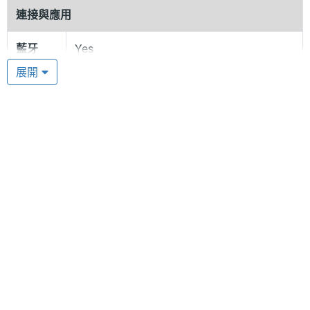
相機補光燈應用。Misift Ray 智慧手環內建更換式電
連接與應用
池，無須充電，且長達 6 個月的續航力。
藍牙
Yes
展開
藍牙版
4.0
本
進階功
即時訊息, 防水
Misift Ray 功能特色
能
◎ 可與 iOS 7 / Android 4.3 以上行動裝置配對
◎ LED 彩色顯示螢幕
◎ 藍牙 4.0
◎ 3 軸加速度計
◎ 長達 6 個月的續航力
感應器
◎ 50 米防水等級
加速度
Yes
感應器