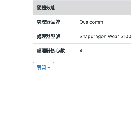
四核心處理器、512MB RAM / 4GB ROM，
硬體效能
置連線使用，即時接收查看簡訊、電子郵件等資訊
日心率監控，讓用戶更加了解自身的身體狀況
處理器品牌
Qualcomm
延長電池使用壽命。
處理器型號
Snapdragon Wear 310
音樂媒體串流
處理器核心數
4
Misfit Vapor X 提供音樂媒體串流服
圖形處理器
Adreno 304
過藍牙耳機進行收聽，手錶即是你的音樂播放器。
展開
壓計、陀螺儀等多種感測功能，可精準記
RAM記憶體
512 MB
況；此外，內建 NFC，提供 Google 
ROM儲存空間
4 GB
電池容量
330 mAh
最大待機時間
2 day
Misfit Vapor X 功能特色