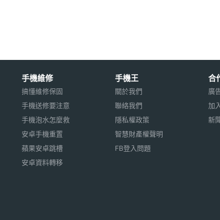
00 四核心處理器
手機維修
手機王
合
搞懂維修保固
關於我們
廣
手機送修要注意
聯絡我們
加
手機泡水怎麼救
隱私權政策
新
安卓手機重置
智慧財產權聲明
蘋果安卓跳槽
FB登入問題
安卓資料轉移
國上市日期未定，以上規格僅供參考，手機