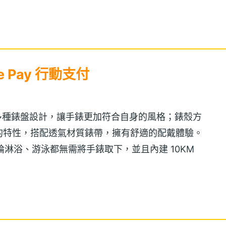
gle Pay 行動支付
幕，具備多種錶盤設計，讓手錶更加符合自身的風格；錶殼方
的特性，搭配透氣材質錶帶，擁有舒適的配戴體驗。
水等級，無論淋浴、游泳都無需將手錶取下，並且內建 10KM
據。
 作業系統，內建 Qualcomm Snapdragon Wear 3100