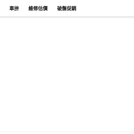
車拚
維修估價
破盤促銷