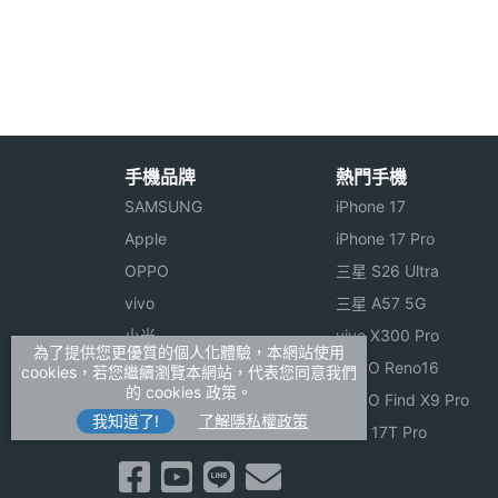
顯示螢幕
◎ 可與 iOS 10 及 Android 4.4 搭配使用
◎ 彩色觸控螢幕
主螢幕觸控
Yes
◎ Qualcomm Snapdragon Wear 31
◎ 512MB RAM / 4GB ROM
◎ Wi-Fi、藍牙
手機品牌
熱門手機
◎ 5ATM 防水等級
SAMSUNG
iPhone 17
◎ 心率感測器
Apple
iPhone 17 Pro
連接與應用
OPPO
三星 S26 Ultra
◎ 音樂媒體串流、Google Pay
Wi-Fi
Yes
vivo
三星 A57 5G
◎ 可更換式錶帶設計
小米
vivo X300 Pro
◎ 採用磁吸式充電方式
NFC
Yes
為了提供您更優質的個人化體驗，本網站使用
ASUS
OPPO Reno16
cookies，若您繼續瀏覽本網站，代表您同意我們
的 cookies 政策。
Sony
OPPO Find X9 Pro
藍牙
Yes
我知道了!
了解隱私權政策
Misfit Vapor X 美
realme
小米 17T Pro
衛星定位
GPS
王隨時補充最新資料。