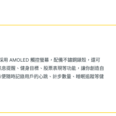
面設計，採用 AMOLED 觸控螢幕，配備不鏽鋼錶殼，還可
訊息提醒、健身目標、股票表現等功能，讓你創造自
感測器，方便隨時記錄用戶的心跳、計步數量、睡眠追蹤等健
apor 還支援 50 公尺防水等級，將智慧手錶戴著洗手