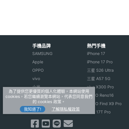
主螢幕解析度
326x326 pixels
◎ 心率監測、睡眠追蹤、GPS
◎ 支援 50 公尺防水等級
主螢幕材質
AMOLED
主螢幕觸控
Yes
Misfit Vapor 預計 201
手機品牌
熱門手機
僅供參考，手機王隨時補充
SAMSUNG
iPhone 17
Apple
iPhone 17 Pro
OPPO
三星 S26 Ultra
※本文為 SOGI 手機王版權所有，未經授權不得轉載使
連接與應用
vivo
三星 A57 5G
小米
vivo X300 Pro
Wi-Fi
Yes
為了提供您更優質的個人化體驗，本網站使用
ASUS
OPPO Reno16
cookies，若您繼續瀏覽本網站，代表您同意我們
的 cookies 政策。
Sony
OPPO Find X9 Pro
藍牙
Yes
我知道了!
了解隱私權政策
realme
小米 17T Pro
衛星定位
GPS