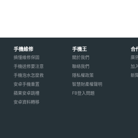
7 年 10 月 31 日在美國上市，以上規格
手機維修
手機王
合
最新資料。
搞懂維修保固
關於我們
廣
手機送修要注意
聯絡我們
加
手機泡水怎麼救
隱私權政策
新
用※
安卓手機重置
智慧財產權聲明
蘋果安卓跳槽
FB登入問題
安卓資料轉移