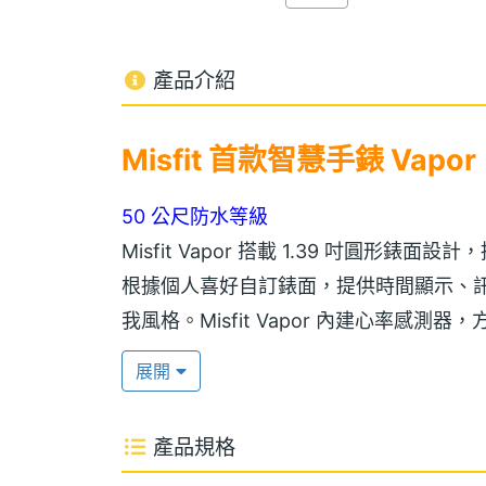
產品介紹
Misfit 首款智慧手錶 Vapor
50 公尺防水等級
Misfit Vapor 搭載 1.39 吋圓形錶
根據個人喜好自訂錶面，提供時間顯示、
我風格。Misfit Vapor 內建心率
康資訊，讓你自我管理更便利。Misfit V
展開
也無須擔心受損。
產品規格
支援獨立音樂播放