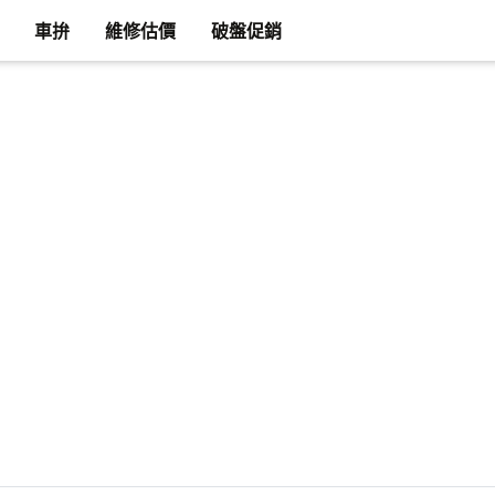
車拚
維修估價
破盤促銷