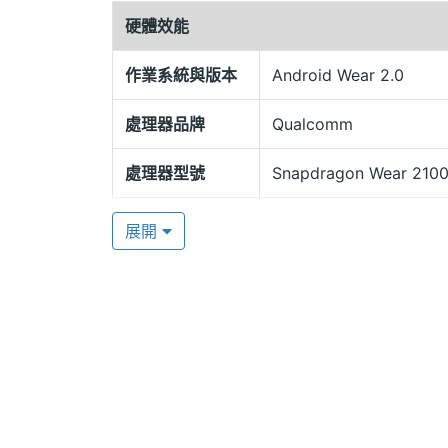
Misfit Vapor 運行 Android Wear 2
硬體效能
「Ok Google」即可輕鬆執行你的指令。Misfit
2100 四核心處理器、4GB ROM，
作業系統與版本
Android Wear 2.0
功能，讓你運動更輕便。
處理器品牌
Qualcomm
處理器型號
Snapdragon Wear 210
處理器核心數
4
展開
Misfit Vapor 功能特色
圖形處理器
Adreno 304
◎ 採用 Android Wear 2.0 作業系統
◎ 可與 iOS / Android 行動裝置搭配使用
ROM儲存空間
4 GB
◎ 1.39 吋 326 x 326pixels 解析度 A
顯示螢幕
◎ 內建 Qualcomm Snapdragon Wear
◎ 內建 4GB ROM 儲存空間
主螢幕尺寸
1.39 inch
◎ Wi-Fi、藍牙