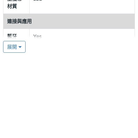
震動提醒功能。
材質
可與 Windows 10 搭配使用
連接與應用
Misfit Shine 2 Swimmer's Edition 智慧手環是一款時
藍牙
Yes
尚的個人活動追蹤器，經由藍牙 4.0 配對，可與 iSO
展開
7.0、Android 4.3 JellyBean、Windows 10 以上的行
藍牙版
4.0
本
動裝置搭配使用，透過 Shine App 同步資料，方便追
蹤你的日常活動，也可設定運動目標。只需將監測器
放到 iPhone、iPad 或 iPod touch 的螢幕上，即可同
步你的資料，讓消費者隨時點按 App 來查看進度。
Misfit Shine 2 智慧手環各種操作無需透過按鍵、連接
感應器
線或充電即可完成。
計步器
Yes
身體的任意部位都可穿戴
加速度
Yes