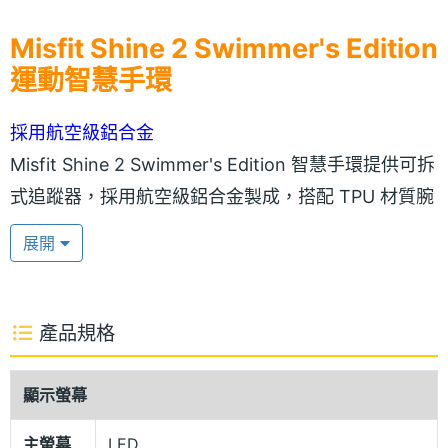
Misfit Shine 2 Swimmer's Edition
運動智慧手環
採用航空級鋁合金
Misfit Shine 2 Swimmer's Edition 智慧手環提供可拆
式追蹤器，採用航空級鋁合金製成，搭配 TPU 材質腕
帶，可長期耐久使用；表面支援電容觸控，支援 50 米
展開
防水設計，讓你將游泳加入到鍛鍊計劃，並具備游泳
時間計時、計算圈數功能。Misfit Shine 2 Swimmer's
Edition 智慧手環邊緣設有 12 顆多色 LED 燈，可因應
產品規格
你的活動顯示燈光，襯搭各種不同的穿衣風格；內建
鈕扣型電池，用戶可自行更換，約可紀錄 6 個月活動
顯示螢幕
量。此外，擁有控制音樂播放，以及提供電話、簡訊
主螢幕
LED