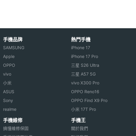
Misfit Shine 2 Swimmer's Edition 智慧手環在身體的
感應器
任意部位穿戴它，即可使用它追蹤各種類型的活動。
睡眠感
Yes
只需要輕拍一下，你就可以從金屬外殼之中看到燈光
測器
指示，顯示你目前已完成每日目標的進度。你也可隨
手機品牌
熱門手機
處穿戴它，無論是手腕、鞋、胸帶、腰帶或頸部附近
機體規格
SAMSUNG
iPhone 17
都可以。Misfit Shine 2 Swimmer's Edition 透過 3 軸
機身長
30.5 mm
Apple
iPhone 17 Pro
加速度計和磁力計協調工作，準確追蹤你的消耗的熱
度
OPPO
三星 S26 Ultra
量、運動距離、游泳圈數，睡眠品質，讓用戶更加了
vivo
三星 A57 5G
機身寬
30.5 mm
解自身健康狀況。
小米
vivo X300 Pro
度
ASUS
OPPO Reno16
Sony
機身厚
8 mm
OPPO Find X9 Pro
度
realme
小米 17T Pro
手機維修
手機王
Misfit Shine 2 Swimmer's Edition 智慧手環功能特色
機身重
8.5 g
搞懂維修保固
關於我們
量
◎ 支援藍牙 4.0