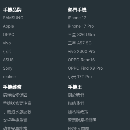
◎ 支援 iSO 與 Android 4.3 JellyBean 作業系統
度
手機品牌
熱門手機
◎ 50 米防水設計
SAMSUNG
iPhone 17
機身重
9.4 g
◎ 藍牙 4.0
量
Apple
iPhone 17 Pro
◎ 可計算步數與估算卡路里消耗量及活動距離
OPPO
三星 S26 Ultra
裝置分
智慧手環
vivo
三星 A57 5G
類
Misfit Shine 智慧手環上市時間未定，以上規格僅供參
小米
vivo X300 Pro
考，手機王隨時補充最新資料。
ASUS
OPPO Reno16
Sony
OPPO Find X9 Pro
※本文為 SOGI 手機王版權所有，未經授權不得轉載使用※
realme
小米 17T Pro
手機維修
手機王
搞懂維修保固
關於我們
手機送修要注意
聯絡我們
手機泡水怎麼救
隱私權政策
安卓手機重置
智慧財產權聲明
蘋果安卓跳槽
FB登入問題