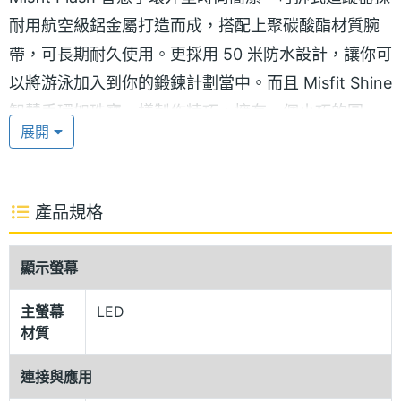
耐用航空級鋁金屬打造而成，搭配上聚碳酸酯材質腕
帶，可長期耐久使用。更採用 50 米防水設計，讓你可
以將游泳加入到你的鍛鍊計劃當中。而且 Misfit Shine
智慧手環如珠寶一樣製作精巧，擁有一個小巧的圓
展開
環，同時邊緣設有悅目的 LED 光圈，可因應你的活動
顯示燈光，襯搭各種不同的穿衣風格。
產品規格
同步資料
Misfit Shine 智慧手環是一款時尚的個人活動追蹤器，
顯示螢幕
可與 iPhone、iPad 或 iPod touch 上的免費 Shine
app 同步資料，方便你追蹤你的日常活動。也可輕鬆
主螢幕
LED
材質
使用免費的 Shine App 來設定你的目標。只需將監測
器放到 iPhone、iPad 或 iPod touch 的螢幕上，即可
連接與應用
同步你的資料。讓你可以隨時點按 App 來查看你的進