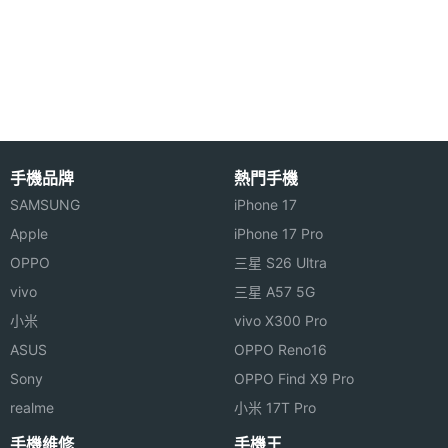
憶體
高音質立體聲音樂
ROM儲
16 GB
Marshall London 採用 Wolfson WM8281 Audio Hub
存空間
高音質音頻處理，擁有獨立的音樂處理器，不但可以
播放高解析度的 MP3，更可以播放 FLAC 等無損格
記憶卡
microSD
式。更預載了 DJ-App，用手機打碟都可以很輕鬆。
手機品牌
熱門手機
電池容
2500 mAh
另外，還有降噪雙麥克風和可以獨立錄製 4 條高音質
量
SAMSUNG
iPhone 17
44KHz、16bit 音軌的 LoopStack 軟體預載。
Apple
iPhone 17 Pro
顯示螢幕
Marshall London 還具備藍牙 4.1 + LE / aptX，可以
OPPO
三星 S26 Ultra
傳送高音質立體聲音樂至其他影音系統。Marshall
vivo
三星 A57 5G
主螢幕
4.7 inch
London 同時配置 800 萬畫素自動對機相機、200 萬
小米
vivo X300 Pro
尺寸
畫素前置鏡頭以及後置 LED 補光燈，隨手記錄生活。
ASUS
OPPO Reno16
主螢幕
1280x720 pixels
Sony
OPPO Find X9 Pro
解析度
realme
小米 17T Pro
手機維修
手機王