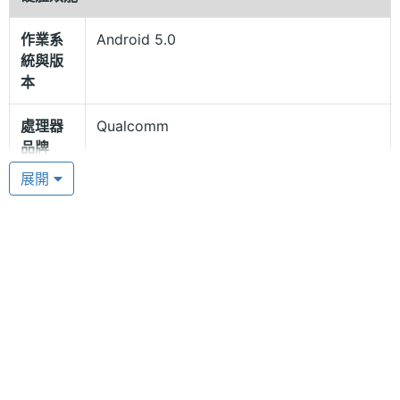
機孔，兩個接口中間有一個「M-Button」鍵，一按馬
上進入音樂播放功能，聽歌更快速；音量鍵更是設計
作業系
Android 5.0
成滾輪狀，讓用戶輕鬆滑動調整音量大小。
統與版
本
四核高效能處理器
處理器
Qualcomm
Marshall London 採用 Android 5.0.2 Lollipop 作業
品牌
系統，內建 Qualcomm Snapdragon 410, 1.2GHz 四
展開
處理器
Snapdragon 410
核心處理器與 2GB RAM / 16GB ROM 儲存空間。讓
型號
消費者體驗速度更快、效率更高、影音更流暢與遊戲
處理器
1.2 GHz
更極速的快感。同時支援 4G LTE 網路，無論上網打
時脈
卡、即時傳訊息或是影音遊戲，都能享受一手掌握、
隨心所欲的智慧生活。還支援 GPS、Wi-Fi 802.11
處理器
4
核心數
a/b/g/n（2.4GHz & 5Ghz）無線網路，並可透過
microSD 記憶卡擴充，滿足你大容量空間的需求。
RAM記
2 GB