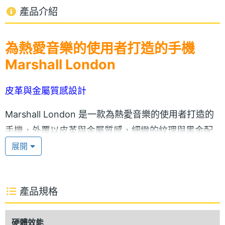
產品介紹
為熱愛音樂的使用者打造的手機
Marshall London
皮革與金屬質感設計
Marshall London 是一款為熱愛音樂的使用者打造的
手機，外覆以皮革與金屬質感，細緻的紋理與黑金配
展開
色，搭配 4.7 吋 HD IPS 觸控螢幕、1,280 x
720pixels 螢幕解析度，提供絕佳視角及不失真色彩，
可充分享受每個場景中的每個細節，能帶給你栩栩如
產品規格
生的視覺體驗。機身的側面更有金色按鍵點綴，正面
雙喇叭，頂部則有罕見的兩個 3.5mm 立體聲輸出耳
硬體效能