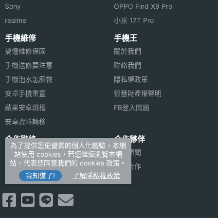
Sony
OPPO Find X9 Pro
◎ Dolby Atmos、四個揚聲器
realme
主螢幕
LCD
小米 17T Pro
◎ 3.5mm 耳機孔
材質
手機維修
手機王
◎ 採用 USB Type-C 規格，支援 20W 快充
搞懂維修保固
關於我們
主螢幕
Gorilla Glass 3
手機送修要注意
聯絡我們
耐用性
※本文為 SOGI 手機王版權所有，未經授權不得轉載使用※
手機泡水怎麼救
隱私權政策
主螢幕
Yes
安卓手機重置
智慧財產權聲明
觸控
蘋果安卓跳槽
FB登入問題
安卓資料轉移
主螢幕
120 Hz
合作聯絡
更新率
合作夥伴
為了提供您更優質的個人化體驗，本網
廣告刊登
法律顧問
站使用 cookies，若您繼續瀏覽本網
站，代表您同意我們的 cookies 政策。
加入商店報價
媒體合作
我知道了!
了解隱私權政策
新聞聯絡
相機規格