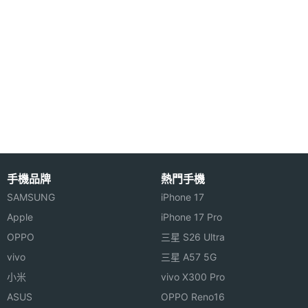
空間
電池容
7700 mAh
量
Lenovo Tab P11 (第2代) LTE 功能特色
◎ 4G LTE
顯示螢幕
◎ Android 12L 作業系統
主螢幕
11.5 inch
◎ 11.5 吋 2,000 x 1,200pixels 解析度 LCD 螢幕
尺寸
（120Hz 螢幕更新率）
主螢幕
2000x1200 pixels
◎ MediaTek Helio G99 八核心處理器
手機品牌
熱門手機
解析度
◎ 4GB RAM / 128GB ROM
SAMSUNG
iPhone 17
◎ Wi-Fi 6、藍牙 5.2
Apple
iPhone 17 Pro
主螢幕
203 ppi
像素密
OPPO
三星 S26 Ultra
◎ 前置 800 萬畫素鏡頭
度
vivo
三星 A57 5G
◎ 後置 1,300 萬畫素鏡頭
小米
vivo X300 Pro
◎ 內附 Lenovo Precision Pen 2 (2023)磁吸式觸控
主螢幕
86 %
ASUS
OPPO Reno16
佔比
筆