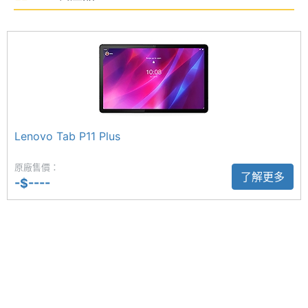
Lenovo Tab P11 (第2代) LTE 運行 Android 12L 作業
時脈
系統，搭載聯發科 Helio G99 八核心處理器、4GB
處理器
8
RAM + 128GB ROM，提供 4G LTE、Wi-Fi 6、藍牙
核心數
5.2；內附 Lenovo Precision Pen 2 (2023) 磁吸式觸
圖形處
Mali-G57
控筆，支援 4096 級壓感；內建多重視窗功能，最高
理器
可一次開啟兩個視窗同時操作，使用提升工作效率。
Lenovo Tab P11 Plus
RAM記
4 GB
憶體
化身外接螢幕
原廠售價：
了解更多
-$----
Lenovo Tab P11 (第2代) LTE 藉由 Lenovo Freestyle
ROM儲
128 GB
應用程式，和 Windows 筆電連線，成為一台觸控外
存空間
接螢幕，或選配可拆式鍵盤，讓平板化身筆電和數位
記憶卡
microSD
筆記本，打造完整的使用體驗。後置 1,300 萬畫素主
相機，以及前置 800 萬畫素視訊鏡頭。
最大擴
1 TB
充儲存