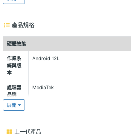
P3 色域、400nits 螢幕亮度；並通過 TÜV Rheinland
低藍光護眼認證，可減少眼睛不適的疲勞感；內建彩
色與黑白兩種的閱讀模式，增強舒適的閱讀體驗。
產品規格
輕薄機身設計
硬體效能
Lenovo Tab P11 (第2代) LTE 機身採用雙色調飾面和
作業系
Android 12L
輪廓設計，提供簡約的「風暴灰」顏色款式，結合輕
統與版
薄設計，讓重量與厚度分別僅 520g 和 7.4mm；並擁
本
有四個揚聲器，支援 Dolby Atmos 環繞音效，打造
處理器
MediaTek
360 度環繞音效，提供多層次的聽覺享受；內建
品牌
7700mAh 電池，支援 20W 快充，具備 IP52 防塵防
展開
水功能。
處理器
Helio G99
型號
聯發科 Helio G99 八核心處理器
處理器
2.2+2.0 GHz
上一代產品