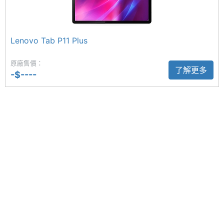
圖形處
Mali-G57
個視窗同時操作，使用提升工作效率。
理器
Lenovo Tab P11 Plus
化身外接螢幕
RAM記
4 GB
憶體
Lenovo Tab P11 (第 2 代) 藉由 Lenovo Freestyle 應
原廠售價：
了解更多
-$----
用程式，和 Windows 筆電連線，成為一台觸控外接
ROM儲
128 GB
螢幕，或選配可拆式鍵盤，讓平板化身筆電和數位筆
存空間
記本，打造完整的使用體驗。後置 1,300 萬畫素主相
記憶卡
microSD
機，以及前置 800 萬畫素視訊鏡頭。
最大擴
1 TB
充儲存
空間
電池容
7700 mAh
Lenovo Tab P11 (第 2 代) 功能特色
量
◎ Android 12L 作業系統