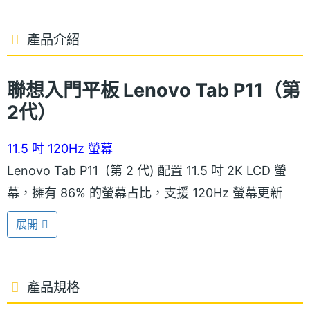
產品介紹
聯想入門平板 Lenovo Tab P11（第
2代）
11.5 吋 120Hz 螢幕
Lenovo Tab P11 (第 2 代) 配置 11.5 吋 2K LCD 螢
幕，擁有 86% 的螢幕占比，支援 120Hz 螢幕更新
率，觀影時可帶來流暢的視覺體驗；具備 97.5% DCI-
展開
P3 色域、400nits 螢幕亮度；並通過 TÜV Rheinland
低藍光護眼認證，可減少眼睛不適的疲勞感；內建彩
色與黑白兩種的閱讀模式，增強舒適的閱讀體驗。
產品規格