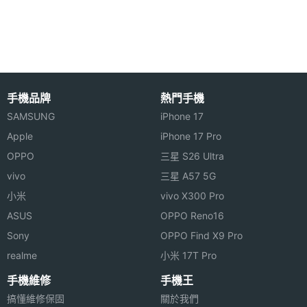
◎ 11.5 吋 2,000 x 1,200pixels 解析度 LCD 螢幕
顯示螢幕
（120Hz 螢幕更新率）
主螢幕
11.5 inch
◎ MediaTek Helio G99 八核心處理器
尺寸
◎ 4GB RAM / 128GB ROM
主螢幕
2000x1200 pixels
◎ Wi-Fi 6、藍牙 5.2
手機品牌
熱門手機
解析度
◎ 前置 800 萬畫素鏡頭
SAMSUNG
iPhone 17
◎ 後置 1,300 萬畫素鏡頭
Apple
iPhone 17 Pro
主螢幕
203 ppi
像素密
OPPO
三星 S26 Ultra
◎ 內附 Lenovo Precision Pen 2 (2023)磁吸式觸控
度
vivo
三星 A57 5G
筆
小米
vivo X300 Pro
◎ Dolby Atmos、四個揚聲器
主螢幕
86 %
ASUS
OPPO Reno16
佔比
◎ 採用 USB Type-C 規格，支援 20W 快充
Sony
OPPO Find X9 Pro
realme
主螢幕
LCD
小米 17T Pro
※本文為 SOGI 手機王版權所有，未經授權不得轉載使用※
材質
手機維修
手機王
搞懂維修保固
關於我們
主螢幕
Gorilla Glass 3