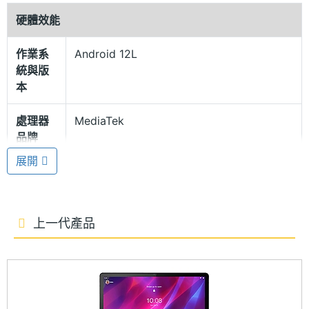
輕薄機身設計
硬體效能
Lenovo Tab P11 (第 2 代) 機身採用雙色調飾面和輪
作業系
Android 12L
廓設計，提供簡約的「風暴灰」顏色款式，結合輕薄
統與版
設計，讓重量與厚度分別僅 520g 和 7.4mm；並擁有
本
四個揚聲器，支援 Dolby Atmos 環繞音效，打造 360
處理器
MediaTek
度環繞音效，提供多層次的聽覺享受；內建 7700mAh
品牌
電池，支援 20W 快充，具備 IP52 防塵防水功能。
展開
處理器
Helio G99
型號
聯發科 Helio G99 八核心處理器
Lenovo Tab P11 (第 2 代) 運行 Android 12L 作業系
處理器
2.2+2.0 GHz
上一代產品
統，搭載聯發科 Helio G99 八核心處理器、4GB RAM
時脈
+ 128GB ROM，提供 Wi-Fi 6、藍牙 5.2；內附
處理器
8
Lenovo Precision Pen 2 (2023) 磁吸式觸控筆，支援
核心數
4096 級壓感；內建多重視窗功能，最高可一次開啟兩