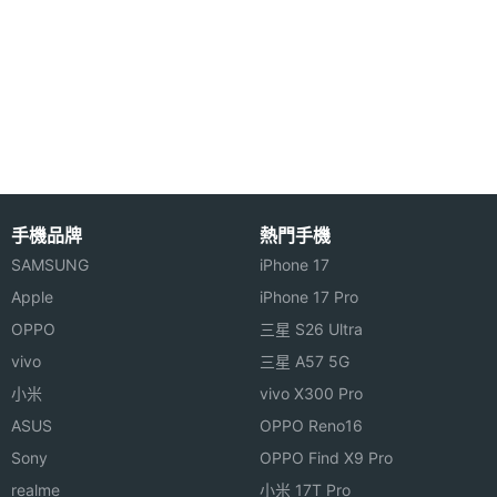
圖形處
Mali-G52 MC2
理器
RAM記
4 GB
Lenovo Tab M9 功能特色
憶體
◎ 4G 上網
ROM儲
64 GB
◎ Android 12 作業系統
存空間
◎ 9 吋 1,340 x 800pixels 解析度 IPS LCD 觸控螢幕
手機品牌
熱門手機
◎ 搭載 MediaTek G80 八核心處理器
記憶卡
microSD
SAMSUNG
iPhone 17
◎ 4GB RAM / 64GB ROM
Apple
iPhone 17 Pro
電池容
5100 mAh
◎ Wi-Fi 5、藍牙 5.1
OPPO
三星 S26 Ultra
量
◎ 前鏡頭 200 萬畫素
vivo
三星 A57 5G
小米
vivo X300 Pro
◎ 後鏡頭 800 萬畫素
顯示螢幕
ASUS
OPPO Reno16
◎ 臉部解鎖
主螢幕
9 inch
Sony
OPPO Find X9 Pro
◎ 德國萊因 TÜV 低藍光認證
尺寸
realme
小米 17T Pro