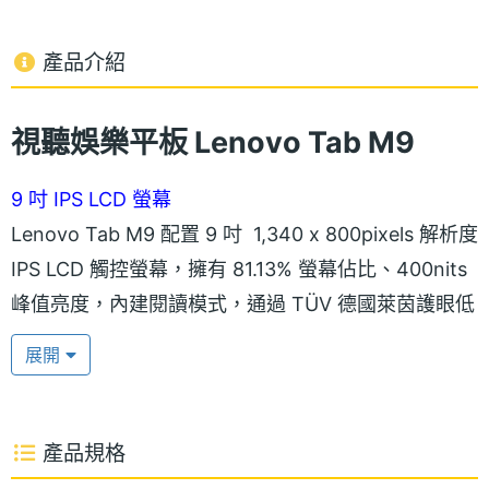
產品介紹
視聽娛樂平板 Lenovo Tab M9
9 吋 IPS LCD 螢幕
Lenovo Tab M9 配置 9 吋 1,340 x 800pixels 解析度
IPS LCD 觸控螢幕，擁有 81.13% 螢幕佔比、400nits
峰值亮度，內建閱讀模式，通過 TÜV 德國萊茵護眼低
光認證，提供用戶舒適流暢的視覺享受，支援 Netflix
展開
HD，觀看影音串流平台可以擁有順暢的畫面品質。
金屬材質機身
產品規格
Lenovo Tab M9 機身選用金屬材質製成，採用輕薄設