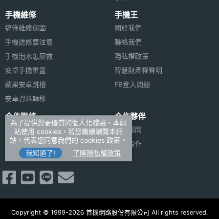
◎ 雙聲道喇叭
手機維修
手機王
主螢幕
1340x800 pixels
◎ 採用 USB Type-C 規格，支援 15W 快充
搞懂維修保固
解析度
關於我們
◎ 支援 microSD 記憶卡，可額外擴充儲存空間
手機送修要注意
聯絡我們
主螢幕
173 ppi
手機泡水怎麼救
隱私權政策
※本文為 SOGI 手機王版權所有，未經授權不得轉載使用※
像素密
安卓手機重置
智慧財產權聲明
度
蘋果安卓跳槽
FB登入問題
安卓資料轉移
主螢幕
81.13 %
佔比
合作聯絡
合作夥伴
為了提供您更優質的個人化體驗，本網
廣告刊登
法律顧問
站使用 cookies，若您繼續瀏覽本網
主螢幕
LCD
站，代表您同意我們的 cookies 政策。
加入商店報價
媒體合作
材質
我知道了!
了解隱私權政策
新聞聯絡
主螢幕
Yes
觸控
Copyright © 1999-2026 首機網路股份有限公司 All rights reserved.