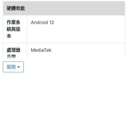
計，重量僅 344g、厚度僅 7.99mm，提供北極灰顏
硬體效能
色款式；具備 Dolby Atmos，帶來寫實且具臨場感的
作業系
Android 12
音效體驗，支援 3.5mm耳機孔；電量方面，備有
統與版
5,100mAh 電池，支援 15W 快充，可提供觀看最高 13
本
小時的影音播放。
處理器
MediaTek
品牌
聯發科 G80
展開
Lenovo Tab M9 運行 Android 12 作業系統，搭載
處理器
Helio G80
型號
MediaTek G80 八核心處理器、4GB RAM + 64GB
ROM，支援 microSD 記憶卡，可額外擴充儲存空
處理器
2+1.8 GHz
間；具備 4G LTE 、Wi-Fi 5、藍牙 5.0 功能；相機方
時脈
面，前200萬畫素鏡頭，可帶來良好的視訊通話品
處理器
8
質，具備臉部解鎖。
核心數