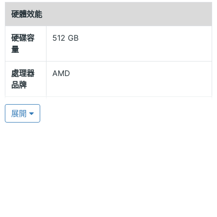
硬體效能
Coldfront 散熱技術
硬碟容
512 GB
Lenovo Legion Go 採用 TrueStrike 可拆式遊戲手把
量
設計、正面擁有搖桿和控制鍵以及方型觸控滑鼠滾
輪，背面則具備多對扳機、按鍵與開開闔式支架，可
處理器
AMD
品牌
供放在桌面遊玩，右手把右側還有兩顆功能鍵，上方
電源鍵結合 RGB 燈效；散熱方面， Lenovo Legion
處理器
Ryzen Z1 Extreme
展開
Go 配有 Coldfront 散熱技術，搭配液晶聚合物 79 葉
型號
片風扇，安靜模式下僅有 25dB 風噪。
處理器
5.10 GHz
時脈
AMD Ryzen Z1 Extreme 處理器
圖形處
AMD RDNA 3
Lenovo Legion Go 運行 Windows 11 家用版作業系
理器
統，搭載 AMD Ryzen Z1 Extreme 八核心處理器和
AMD RDNA 3 圖形處理器，內建 16GB ROM /
RAM記
16 GB