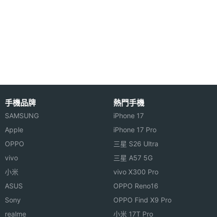
憶體
512GB SSD，並支援 SSD 與 microSD 記憶卡擴充，
支援 Wi-Fi 6E、藍牙 5.2；電池部分，內建
記憶體
LPDDR5X
49.2WHrs 鋰電池，採用 USB Type-C 充電，支援最
格式
高 65W 快充、PD3.0 快充；另外雙麥克風、雙揚聲
儲存空
NVMe PCIe SSD
器以及 3.5mm 耳機孔可帶來更好的收音品質和聽覺
間格式
感受。
手機品牌
熱門手機
記憶卡
microSD
SAMSUNG
iPhone 17
最大擴
1 TB, 2 TB
Apple
iPhone 17 Pro
充儲存
OPPO
三星 S26 Ultra
空間
Lenovo Legion Go 功能特色
vivo
三星 A57 5G
小米
vivo X300 Pro
◎ Windows 11 家用版作業系統
電池容
49.2 Wh
量
ASUS
OPPO Reno16
◎ 8.8 吋 2,560 x 1600pixels 解析度 QHD+ IPS 觸控
Sony
OPPO Find X9 Pro
螢幕（60Hz ～ 144Hz 螢幕更新率）
顯示螢幕
realme
小米 17T Pro