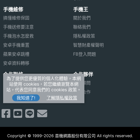
◎ 支援 microSD 記憶卡擴充，最高可擴充 2TB 儲存
手機維修
手機王
主螢幕
8.8 inch
空間
搞懂維修保固
尺寸
關於我們
◎ AMD Ryzen Z1 Extreme 八核心處理器
手機送修要注意
聯絡我們
◎ AMD RDNA 3 圖形處理器
主螢幕
343 ppi
手機泡水怎麼救
隱私權政策
像素密
◎ 16GB ROM / 512GB SSD，最高可擴充至 1TB
安卓手機重置
智慧財產權聲明
度
PCle Gen4 SSD（LPDDR5X / PCIe Gen4）
蘋果安卓跳槽
FB登入問題
◎ 支援 Wi-Fi 6E、藍牙 5.2
安卓資料轉移
主螢幕
2560x1600 pixels
解析度
◎ 內建 49.2WHrs 鋰電池，採用 USB Type-C 充
合作聯絡
合作夥伴
為了提供您更優質的個人化體驗，本網
電，支援最高 65W 快充、PD3.0 快充
廣告刊登
法律顧問
站使用 cookies，若您繼續瀏覽本網
主螢幕
500 nit
站，代表您同意我們的 cookies 政策。
◎ 3.5mm 耳機孔、2 個 USB Type-C 傳輸埠（相容
加入商店報價
媒體合作
最大亮
我知道了!
了解隱私權政策
新聞聯絡
度
USB 4.0、DisplayPort 1.4、Power Delivery 3.0）
主螢幕
IPS
※本文為 SOGI 手機王版權所有，未經授權不得轉載使用※
材質
Copyright © 1999-2026 首機網路股份有限公司 All rights reserved.
主螢幕
Yes