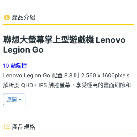
產品介紹
聯想大螢幕掌上型遊戲機 Lenovo
Legion Go
10 點觸控
Lenovo Legion Go 配置 8.8 吋 2,560 x 1600pixels
解析度 QHD+ IPS 觸控螢幕，享受極高的畫面細節和
清晰度。支援 60Hz ～ 144Hz 自適應螢幕更新率，根
展開
據遊戲需求實時調整刷新率，省電與效能同時兼具。
此外，10 點觸控帶來靈敏的多點操作，使遊戲操作更
加順暢。具備 97% DCI-P3 色域、500nits 峰值亮度
產品規格
擁有身歷其境的視覺體驗。