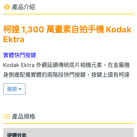
產品介紹
柯達 1,300 萬畫素自拍手機 Kodak
Ektra
實體快門按鍵
Kodak Ektra 外觀延續傳統底片相機元素，在金屬機
身側邊配備實體的兩階段快門按鍵，按鍵上還有柯達
商標，機身底部則擁有凸出設計，讓用戶更適合單手
展開
掌握。Kodak Ektra 搭載 5 吋 FHD 螢幕，看影片、玩
遊戲都呈現亮麗畫質，搭配紋理塗層的皮革背蓋，提
升整體質感的同時具備舒適握感。Kodak Ektra 內建
產品規格
3,000mAh 電量，即使外出也保有良好的續航體驗。
硬體效能