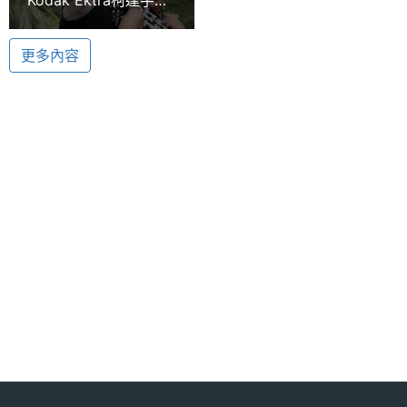
憶體
素主相機，結合單眼相機獨特的場景轉盤功能，提供
台灣單機售價近2萬
DSLR 風格設計及智慧場景、專業、風景、人像、微
ROM儲
32 GB
更多內容
存空間
距、運動、夜景、散景、全景等多種拍攝模式，還預
裝 Super 8 影片錄製軟體，讓你恣意創造展現生活態
記憶卡
microSD
度。Kodak Ektra 前後鏡頭皆支援 PDAF 相位對焦，
快速捕捉精彩瞬間，主相機具備 F2.0 光圈、OIS 光學
最大擴
128 GB
充儲存
防手震、雙色溫 LED 補光燈，可大幅提高成像品質，
空間
最高可錄製 4K UHD 影片，將感動時刻清晰呈現。
電池容
3000 mAh
量
顯示螢幕
主螢幕
5 inch
尺寸