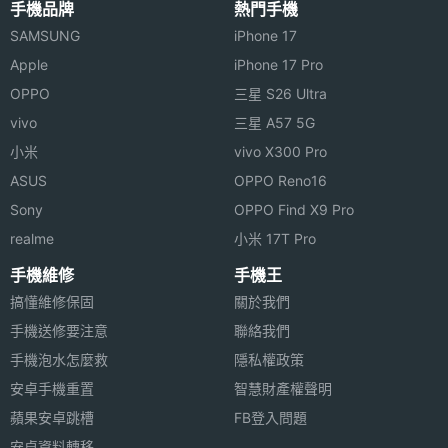
手機品牌
熱門手機
主螢幕
1920x1080 pixels
SAMSUNG
iPhone 17
解析度
Apple
iPhone 17 Pro
OPPO
三星 S26 Ultra
主螢幕
Yes
觸控
vivo
三星 A57 5G
小米
vivo X300 Pro
ASUS
OPPO Reno16
Sony
OPPO Find X9 Pro
realme
小米 17T Pro
相機規格
手機維修
手機王
Kodak Ektra 功能特色
搞懂維修保固
關於我們
主相機
2100 萬畫素
◎ 採用 Android 6.0 Marshmallow 作業系統
手機送修要注意
聯絡我們
畫素
手機泡水怎麼救
隱私權政策
◎ 5 吋 1,920 x 1,080pixels 解析度（441ppi）
安卓手機重置
智慧財產權聲明
◎ 內建 MediaTek Helio X20, 2.3GHz + 2GHz +
主相機
CMOS
感光元
蘋果安卓跳槽
FB登入問題
1.4GHz 十核心處理器
件
安卓資料轉移