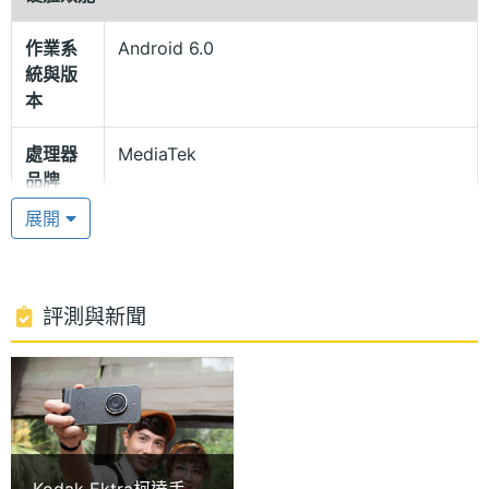
十核心處理器
作業系
Android 6.0
Kodak Ektra 運行 Android 6.0 Marshmallow 作業系
統與版
統，內建 MediaTek Helio X20, 2.3GHz + 2GHz +
本
1.4GHz 十核心處理器、3GB RAM / 32GB ROM，開
處理器
MediaTek
啟多個應用仍保有流暢操作快感，透過 microSD 記憶
品牌
卡可擴充儲存空間，放置音樂、影片或安裝 App，豐
展開
富你的娛樂體驗，還支援 4G LTE、Cat.4 網速、Wi-
處理器
Helio X20
型號
Fi 802.11 a/b/g/n/ac（2.4GHz & 5GHz）、藍牙 4.1
功能，與親友分享資料不中斷。Kodak Ektra 配
處理器
2.3+2+1.4 GHz
評測與新聞
備 USB 3.0 Type-C，USB 無論正反面都可插入手
時脈
機，提高充電或傳輸資料的便利性。
處理器
10
核心數
虛擬場景轉盤
RAM記
3 GB
Kodak Ektra 搭載 1,300 萬畫素前鏡頭與 2,100 萬畫
Kodak Ektra柯達手機