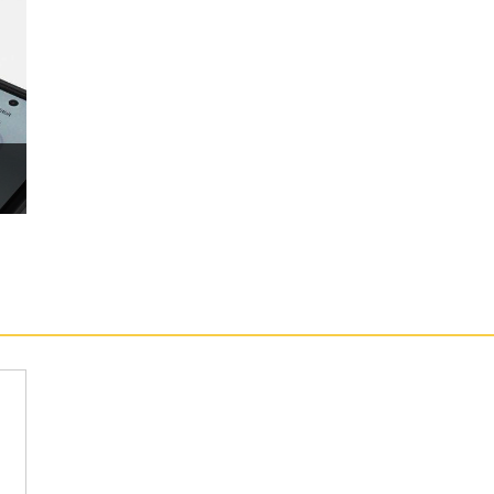
感應器，帶來自動偵測運動、心率區間訓練、配速訓
指導、配速、心率區間和圈數等資訊，讓你能專心提
特色
MA
 M33 輔助處理器
 GSM 850, GSM 900
、GPS 定位系統
測、壓力追蹤、女性健康追蹤