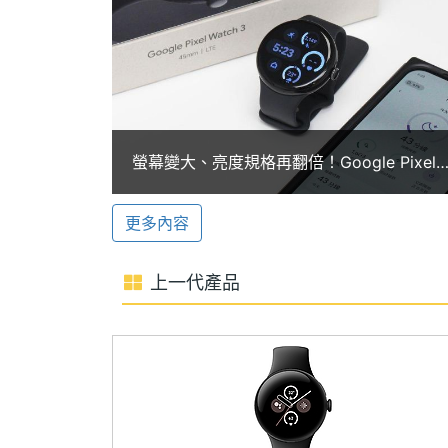
顯示螢幕
監測提供睡眠分數和數據參考，內建電子
練和目標心肺負荷等功能，提供跑步計畫
主螢幕材質
AMOLED
高健身成效。
主螢幕觸控
Yes
螢幕變大、亮度規格再翻倍！Google Pixel
Watch 3開箱體驗
Google Pixel Watch 3 LTE 41mm 功能
更多內容
◎ Google WearOS 5.0 作業系統
通訊與網路
◎ 相容於 Android 10 以上裝置配對
上一代產品
3G頻率
HSDPA, HSUPA, WCD
◎ 圓形 AMOLED 螢幕（直徑 41mm）
◎ Qualcomm SW5100 晶片、Cortex
2G頻率
GSM 1800, GSM 1900,
◎ 2GB SDRAM / 32GB eMMC ROM
4G LTE
Yes
◎ 4G LTE、藍牙 5.3、Wi-Fi 6、NFC
◎ 全天候心率偵測、血氧感測、睡眠監