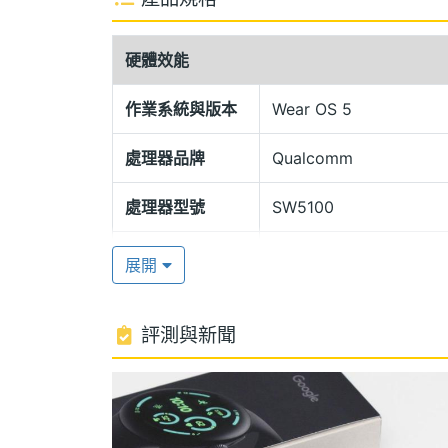
Google Pixel Watch 3 LTE 41
寧 Gorilla Glass 5 玻璃，具備 I
硬體效能
等使用情境。另外錶帶部分可選購如尼龍
格。
作業系統與版本
Wear OS 5
處理器品牌
Qualcomm
WearOS 5.0 作業系統
Google Pixel Watch 3 LTE 41mm 運
處理器型號
SW5100
晶片以及 Cortex M33 輔助處理器，內建 2G
RAM記憶體
2 GB
LTE、藍牙 5.3、Wi-Fi 6、NFC 與
展開
307mAh 電池，官方宣稱在螢幕長亮模式
ROM儲存空間
32 GB
評測與新聞
電池容量
307 mAh
自動偵測運動
Google Pixel Watch 3 LTE 41m
單機使用時間
36 hr
測更加準確，支援全天候心率偵測、血氧