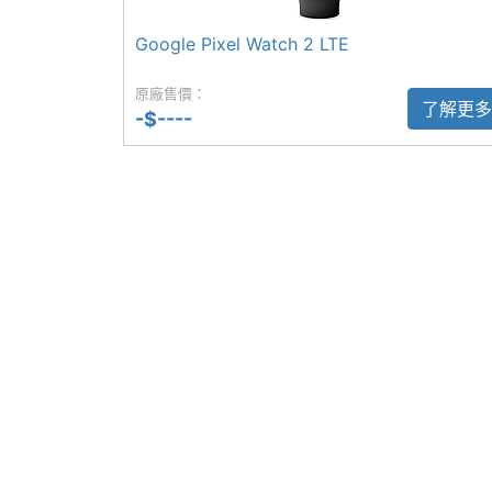
SIM Card類型
eSIM
◎ 安全檢查、緊急分享、跌倒偵測、醫療
Google Pixel Watch 2 LTE
連接與應用
◎ IP68 防塵防水等級、5ATM 防水等級
原廠售價：
◎ 307mAh 電池
Wi-Fi
Wi-Fi 6
了解更多
-$----
◎ 金屬接點磁吸充電設計
IEEE 802.11傳輸
a, ac, ax, b, g, n, n(2
速度
上述內容提到偵測功能的測量結果僅為參
NFC
Yes
※本文為 SOGI 手機王版權所有，未經授權不得轉載使
藍牙
Yes
藍牙版本
5.3
衛星定位
BeiDou, Galileo, GPS, 
觸控感應
Yes