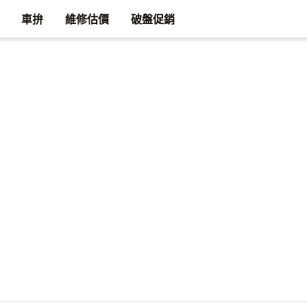
車拚
維修估價
破盤促銷