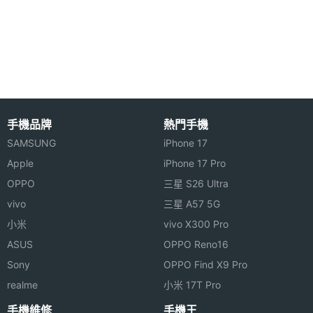
憶體
醫療電子器材安規 EN / IEC 60601-1 的認證，產品外
殼採用便於清洗和消毒的抗菌材質，符合醫療機構的
ROM儲
64 GB
存空間
使用情境；一體成型的整合式手把設計符合人體工
學，不論是在醫院內使用，或者出診到外地都相當容
顯示螢幕
易攜帶。在醫院各個角落包含診療室、病房，護理站
手機品牌
熱門手機
等都可以隨時隨地透過一維 / 二維條碼掃描選項，掃
主螢幕
10.1 inch
尺寸
SAMSUNG
iPhone 17
描病人手環上的條碼，快速確認藥物或者醫療資訊的
Apple
iPhone 17 Pro
正確性。醫護人員亦可在不離開診療室或病房的情況
主螢幕
1920x1200 pixels
OPPO
三星 S26 Ultra
下，快速取得病人的病歷或血液檢驗報告，與病患直
解析度
vivo
三星 A57 5G
接溝通病情和治療情況。機身設計 Windows、電源、
小米
vivo X300 Pro
主螢幕
TFT
功能鍵、功能鍵、條碼讀碼器、音量放大、音量減小
材質
ASUS
OPPO Reno16
等 6 個實體按鍵，輕鬆進行操作。
Sony
OPPO Find X9 Pro
主螢幕
Yes
realme
小米 17T Pro
觸控
資訊安全升級
手機維修
手機王