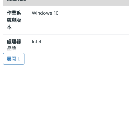
水，不管使用數位筆、觸控筆或者戴手套操作，仍具
作業系
Windows 10
備靈敏的反應，遠優於市面上其他醫療平板。Getac
統與版
RX10H 還具備最嚴密的資訊安全防護機制，其強固能
本
力亦相當卓越，通過業界嚴苛的 MIL-STD 810G 和
處理器
Intel
IP65 標準測試認證，可在攝氏 -21°C 到 55°C 的溫度
品牌
範圍下作業，提供防震以及 1.2 公尺落摔保護，密封
展開
式的無風扇設計有效防止清洗液或濕氣入侵設備，電
處理器
Core M-5Y10c
型號
池續航力八小時，足以應付一天的工作需求。
處理器
0.8 GHz
可拆卸式的橡膠鍵盤
時脈
Getac RX10H 提供可拆卸式的橡膠鍵盤選項，鍵盤強
處理器
2
固耐用，符合 IP54 防水防塵功能測試規範，還易於清
核心數
潔，其背光功能方便醫療護理人員在燈光昏暗的環境
RAM記
4 GB
下使用，讓數據輸入更快更方便。Getac RX10H 通過