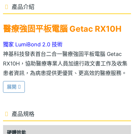
產品介紹
醫療強固平板電腦 Getac RX10H
獨家 LumiBond 2.0 技術
神基科技發表首台二合一醫療強固平板電腦 Getac
RX10H，協助醫療專業人員加速行政文書工作及收集
患者資訊，為病患提供更優質、更高效的醫療服務。
Getac RX10H 搭載 10.1 吋 TFT 觸控螢幕、
展開
1,920 x 1,200pixels 螢幕解析度，在瀏覽病歷資料，
提升螢幕閱讀的舒適性，戴手套亦可使用。Getac
RX10H 纖薄的機構設計整合了先進的電腦處理器，引
產品規格
用 Getac 獨家專利的 LumiBond 2.0 面板顯示技術，
讓螢幕色彩更鮮明，對比更清晰，觸控螢幕即使遇到
硬體效能