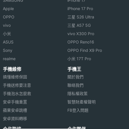
SAMSUNG
iPhone 17
感應器
Apple
iPhone 17 Pro
心跳感
Yes
OPPO
三星 S26 Ultra
測器
vivo
三星 A57 5G
小米
vivo X300 Pro
睡眠感
Yes
ASUS
OPPO Reno16
測器
Sony
OPPO Find X9 Pro
高度氣
Yes
realme
小米 17T Pro
壓感測
手機維修
手機王
器
搞懂維修保固
關於我們
手機送修要注意
聯絡我們
機體規格
手機泡水怎麼救
隱私權政策
機身長
45 mm
安卓手機重置
智慧財產權聲明
度
蘋果安卓跳槽
FB登入問題
安卓資料轉移
機身寬
45 mm
度
合作聯絡
合作夥伴