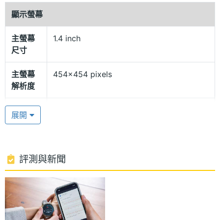
顯示螢幕
Sleep Coach 睡眠教練
主螢幕
1.4 inch
Garmin Venu 3 搭載光學心率感測器，並提供全天候
尺寸
心率血氧偵測、睡眠質量監測、壓力指數評估以及經
期追蹤，讓您更深入了解自己健康狀況，引入了全新
主螢幕
454x454 pixels
解析度
「Sleep Coach睡眠教練」功能，提供個人化的睡眠
報告分析和建議，協助您改善睡眠質量。擁有小睡偵
主螢幕
459 ppi
展開
測紀錄，幫助您追蹤和最佳化您的午休時間，搭配身
像素密
度
體能量指數、時差顧問和早安晨報等實用功能，能夠
更好管理生活和活力。
主螢幕
AMOLED
評測與新聞
材質
輪椅模式
主螢幕
Yes
Garmin Venu 3 擁有 30 種以上 GPS 和室內運動模
觸控
式，結合訓練計畫和 Garmin Coach 功能可制定個性