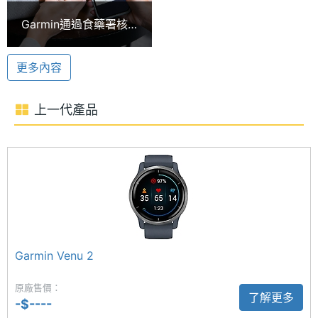
硬體效能
化的運動計畫，提升體能和達到健身目標，進階健身
Garmin通過食藥署核
訓練模式、 HIIT 高強度間歇訓練，迎合不同強度需
准！旗下這5款智慧手
ROM儲
8 GB
錶將開放心電圖功能
求，並具備為輪椅族設計的輪椅模式，追蹤推動次數
存空間
更多內容
提供訓練計畫，不同族群都能享受到運動的樂趣和益
單機使
26 day
處；內建可直接撥接電話和 Garmin Pay 等便利功
上一代產品
用時間
能，讓您在外出時更加方便。
連接與應用
Garmin Venu 3 功能特色
◎ 可與 iOS / Android 行動裝置搭配使用
Garmin Venu 2
Wi-Fi
Yes
◎ 1.4 吋 454 x 454pixels 解析度 AMOLED 觸控螢
原廠售價：
NFC
Yes
了解更多
幕
-$----