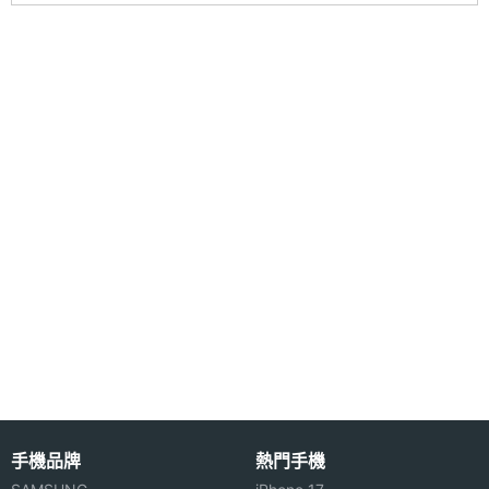
◎ Wi-Fi、藍牙、ANT+
藍牙
Yes
◎ Garmin Pay
衛星定
Galileo, GLONASS, GPS
◎ 5ATM 防水等級
位
◎ 安全與追蹤功能、即時健康快報
◎ 內建喇叭、麥克風，可直接撥接電話
時間顯
Yes
示
◎ 光學心率感測器
◎ 心率感測、血氧、睡眠監測、壓力指數、經期追蹤
手勢操
Yes
◎ 進階健身訓練模式、HIIT 間歇運動模式
作
◎ 輪椅模式
感應器
◎ 30 種以上 GPS 及室內運動模式
◎ 最高 26 天續航表現
陀螺儀
Yes
※本文為 SOGI 手機王版權所有，未經授權不得轉載使用※
計步器
Yes
手機品牌
熱門手機
加速度
Yes