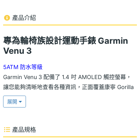
產品介紹
專為輪椅族設計運動手錶 Garmin
Venu 3
5ATM 防水等級
Garmin Venu 3 配備了 1.4 吋 AMOLED 觸控螢幕，
讓您能夠清晰地查看各種資訊，正面覆蓋康寧 Gorilla
3 玻璃 ，提升日常使用的耐用性。此外，輕量化錶殼
展開
結合不鏽鋼錶圈，兼具質感和堅固性，具有 5ATM 防
水等級，可以在游泳、淋浴和其他水中活動中佩戴；
續航方面，最高可達 26 天使用時間，長時間使用和運
產品規格
動在外無需擔心電量不足。