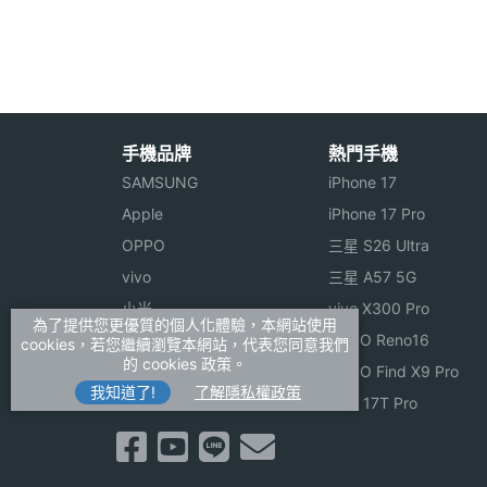
手勢操作
Yes
◎上述內容提到偵測功能的測量結果僅為
感應器
※本文為 SOGI 手機王版權所有，未經授權不得轉載使
陀螺儀
Yes
手機品牌
熱門手機
計步器
Yes
SAMSUNG
iPhone 17
加速度感應器
Yes
Apple
iPhone 17 Pro
OPPO
三星 S26 Ultra
心跳感測器
Yes
vivo
三星 A57 5G
小米
vivo X300 Pro
睡眠感測器
Yes
為了提供您更優質的個人化體驗，本網站使用
ASUS
OPPO Reno16
cookies，若您繼續瀏覽本網站，代表您同意我們
的 cookies 政策。
Sony
OPPO Find X9 Pro
高度氣壓感測器
Yes
我知道了!
了解隱私權政策
realme
小米 17T Pro
機體規格
機身長度
47 mm