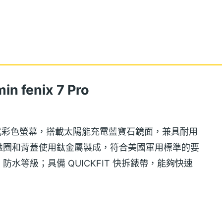
fenix 7 Pro
3 吋穿透反射式彩色螢幕，搭載太陽能充電藍寶石鏡面，兼具耐用
錶圈和背蓋使用鈦金屬製成，符合美國軍用標準的要
 防水等級；具備 QUICKFIT 快拆錶帶，能夠快速
電量管理系統，提供最高長達 22 天的續航力。