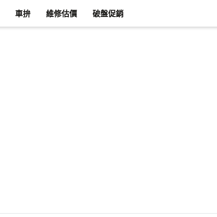
車拚
維修估價
破盤促銷