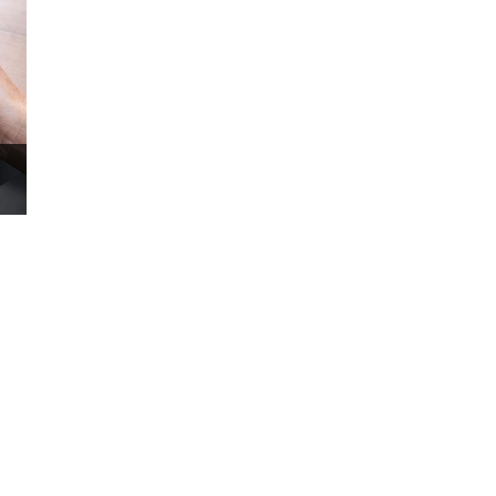
 行動裝置搭配使用
穿透反射式彩色螢幕
錶
搏血氧偵測、壓力監測
eTrack 即時追蹤
S
球道圖資