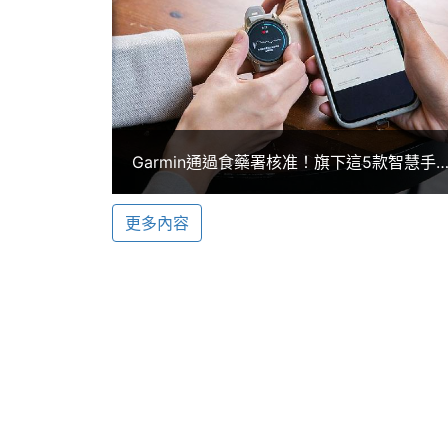
單機使用時間
22 day
Garmin fenix 7 Pro 功能特色
◎ 可與 iOS、Android 及 Windows
◎ 1.3 吋 260 x 260pixels 解析度
◎ 32GB ROM
◎ Wi-Fi 、藍牙、Garmin Pay、ANT+
連接與應用
Garmin通過食藥署核准！旗下這5款智慧手
◎ 10 ATM 防水等級
將開放心電圖功能
Wi-Fi
Yes
◎ 腕式光學心率感測器、Pulse Ox 脈
更多內容
◎ 多頻 GPS 系統、 SatIQ 技術
NFC
Yes
◎ 手機音樂控制、尋找手機、尋找手錶、Liv
藍牙
Yes
◎ 多種運動模式
◎ QUICKFIT 快拆錶帶
衛星定位
Galileo, GLONASS, GP
◎ 導航地圖、全球滑雪地圖、全球高爾夫
時間顯示
Yes
◎ 太陽能充電鏡面