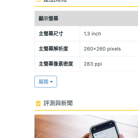
Garmin fenix 7 Pro 配備了腕式光
並提供身體能量指數監測，根據活動和休
顯示螢幕
計劃；另具備睡眠監測，自動監測您的睡眠
SatIQ 技術，掌握優越的定位準確度，
主螢幕尺寸
1.3 inch
主螢幕解析度
260x260 pixels
PACEPRO 配速助手
Garmin fenix 7 Pro 擁有多項運動
主螢幕像素密度
283 ppi
日訓練建議等功能，能夠深入分析運動數
主螢幕材質
MIP
動，提供多樣化的地圖和模式，具備 SKI
展開
SURFLINE相機，能夠提供豐富的衝浪運動
主螢幕觸控
Yes
包。
評測與新聞
硬體效能
ROM儲存空間
32 GB