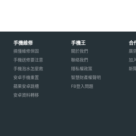
參考，不能作爲診斷和治療依據。
用※
手機維修
手機王
合
搞懂維修保固
關於我們
廣
手機送修要注意
聯絡我們
加
手機泡水怎麼救
隱私權政策
新
安卓手機重置
智慧財產權聲明
蘋果安卓跳槽
FB登入問題
安卓資料轉移