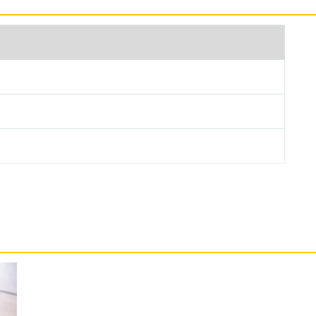
學心率感測器，擁有 Pulse Ox 脈搏血氧偵測、壓力監測，
息狀態評估用戶身體能量水平，幫助計算出個人運動
並提供睡眠分數，搭載的多頻 GPS 系統，擁有
同時最佳化電池效能。
表現分析， 支援 PACEPRO 配速助手、訓練完備程度、每
據，幫助更好了解自己的運動表現；對應不同的運
VIEW 滑雪地圖、高爾夫球道圖，並搭載了
數據；且具備 Garmin Pay，運動在外不需帶上錢