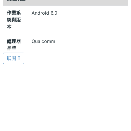
面不同步的狀況，確保觀看 VR 效果時有良好的感官
體驗，以獨特方形非球面鏡片光學設計，自適應 55 -
作業系
Android 6.0
75mm 瞳距，適合遠視 200 度以內或近視 600 度以
統與版
本
內的用戶配戴，可視角高達 110 度，最大限度的滿足
觀影及遊戲需求，畫面逼真，給予身臨其境的 VR 體
處理器
Qualcomm
驗。為了更清晰的視覺效果。Focalmax SCATI VR
品牌
ONE Neo 搭配單眼雙鏡片架構，高達 120Hz 的刷新
展開
處理器
Snapdragon 820
率，使用過程中毫無暈眩感，給予用戶視覺盛宴。
型號
內建 SIM 卡
處理器
4
核心數
Focalmax SCATI VR ONE Neo 運行 Android 6.0
Marshmallow 作業系統，搭載 Qualcomm
RAM記
3 GB
憶體
Snapdragon 820 四核心處理器、3GB RAM / 32GB
ROM，確保流暢運行，提供 microSD 擴充儲存空
ROM儲
32 GB