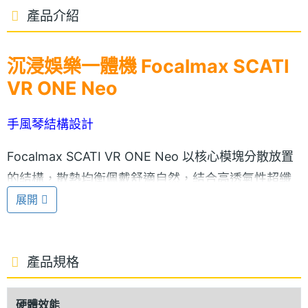
產品介紹
沉浸娛樂一體機 Focalmax SCATI
VR ONE Neo
手風琴結構設計
Focalmax SCATI VR ONE Neo 以核心模塊分散放置
的結構，散熱均衡佩戴舒適自然，結合高透氣性超纖
展開
材質，加速散熱效果，搭配全球專利手風琴結構，頭
戴即享 VR 沉浸娛樂視界，折疊後如眼鏡盒般輕鬆放
進包裡。Focalmax SCATI VR ONE Neo 採用高級親
產品規格
膚奈米材質，折疊處是耐用的矽膠，每一份質感給予
舒適呵護，正面配備 5.5 吋 2K 螢幕，杜絕雙螢幕畫
硬體效能