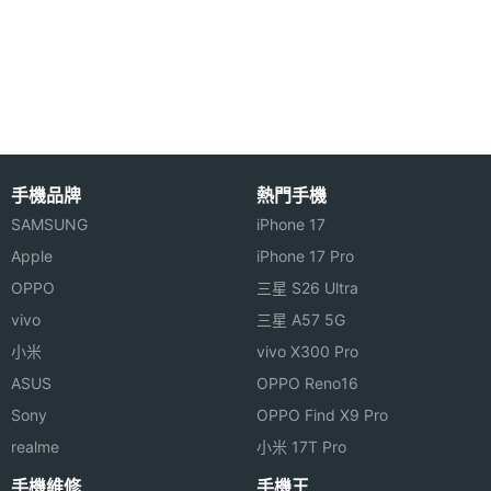
間，超大容量確保使用過程中無卡頓。Focalmax
存空間
SCATI VR ONE Neo 內建 SIM 卡，具備 Wi-Fi 802.11
記憶卡
microSD
a/b/g/n（2.4GHz & 5GHz）雙頻無線網路、藍牙
4.1，搭配金屬質感 VR 專用遙控，給予豐富遊戲體
顯示螢幕
驗。Focalmax SCATI VR ONE Neo 提供谷歌
主螢幕
5.5 inch
DayDream VR 平台，支援 HDMI 輸入，可外接 PC
手機品牌
熱門手機
尺寸
與手機等設備。
SAMSUNG
iPhone 17
主螢幕
2560x1440 pixels
Apple
iPhone 17 Pro
解析度
OPPO
三星 S26 Ultra
vivo
三星 A57 5G
Focalmax SCATI VR ONE Neo 功能特色
小米
vivo X300 Pro
ASUS
OPPO Reno16
◎ 採用 Android 6.0 Marshmallow 作業系統
Sony
OPPO Find X9 Pro
連接與應用
realme
小米 17T Pro
◎ 5.5 吋 2,560 x 1,440pixels 解析度
手機維修
手機王